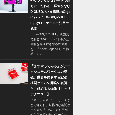
やリフレッシュレートで勝
ちにこだわる！鮮やかなQ
D-OLEDパネル搭載のGiga
Crysta「EX-GDQ271UE
L」はFPSゲーマー注目の
武器
「EX-GDQ271UEL」の魅力
であるQD-OLEDパネルの圧
倒的な見やすさや応答速度
を、『Apex Legends』で体
感します。
「まずやってみる」がアー
クシステムワークスの流
儀。世界を席巻する2.5D
格闘ゲームの開発の裏側
と、求める人物像【キャリ
アクエスト】
『ギルティギア』シリーズな
どで知られ、世界的な格闘ゲ
ーム大会「EVO」でも圧倒
的な存在感を放つアークシス