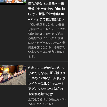
空”が似合う大冒険へ―最
安値でセール中の『the 1s
t』から新作『空の軌跡 th
e 2nd』まで駆け抜けよう
『空の軌跡 the 2nd』の発売
が目前に迫る今こそ、『空の
軌跡 the 1st』から遊び始め
る絶好のタイミング！ 快適
になったゲームシステムや新
要素を交えながら、今遊びた
い本シリーズの魅力を紹介し
ます。
かわいい…だからこそ、い
じめたくなる。正式版リリ
ースの『パルワールド』プ
レイヤーに訊く“キュート
アグレッション×パル”の
底知れぬ魅力とは
正式版で登場する新たなパル
もいじめたくなる！