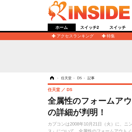
ホーム
スイッチ2
スイッチ
アクセスランキング
特集
ホーム
›
任天堂
›
DS
›
記事
任天堂
DS
全属性のフォームアウ
の詳細が判明！
カプコンは2008年10月21日（火）に
ス』について、全属性のフォームアウト／