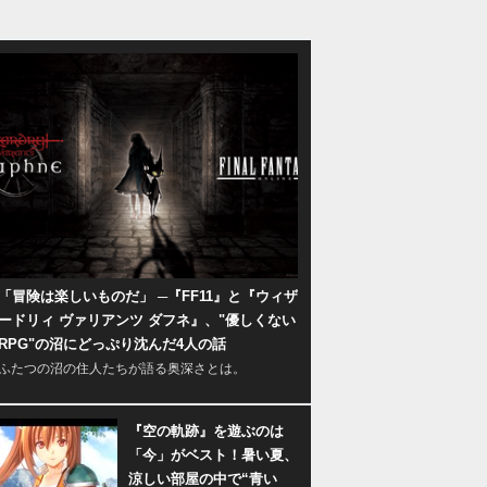
「冒険は楽しいものだ」 ─『FF11』と『ウィザ
ードリィ ヴァリアンツ ダフネ』、"優しくない
RPG"の沼にどっぷり沈んだ4人の話
ふたつの沼の住人たちが語る奥深さとは。
『空の軌跡』を遊ぶのは
「今」がベスト！暑い夏、
涼しい部屋の中で“青い