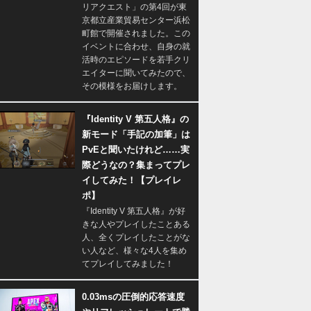
リアクエスト」の第4回が東
京都立産業貿易センター浜松
町館で開催されました。この
イベントに合わせ、自身の就
活時のエピソードを若手クリ
エイターに聞いてみたので、
その模様をお届けします。
『Identity V 第五人格』の
新モード「手記の加筆」は
PvEと聞いたけれど……実
際どうなの？集まってプレ
イしてみた！【プレイレ
ポ】
『Identity V 第五人格』が好
きな人やプレイしたことある
人、全くプレイしたことがな
い人など、様々な4人を集め
てプレイしてみました！
0.03msの圧倒的応答速度