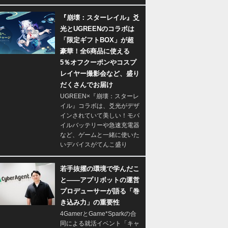
『崩壊：スターレイル』爻
光とUGREENのコラボは
「限定ギフトBOX」が超
豪華！全6商品に使える
5％オフクーポンやコスプ
レイヤー撮影会など、盛り
だくさんでお届け
UGREEN×『崩壊：スターレ
イル』コラボは、爻光がデザ
インされていて美しい！モバ
イルバッテリーや急速充電器
など、ゲームと一緒に使いた
いデバイスがてんこ盛り
若手抜擢の環境で学んだこ
と――アプリボットの運営
プロデューサーが語る「巻
き込み力」の重要性
4GamerとGame*Sparkの合
同による就活イベント「キャ