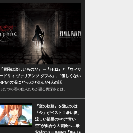
「冒険は楽しいものだ」 ─『FF11』と『ウィザ
ードリィ ヴァリアンツ ダフネ』、"優しくない
RPG"の沼にどっぷり沈んだ4人の話
ふたつの沼の住人たちが語る奥深さとは。
『空の軌跡』を遊ぶのは
「今」がベスト！暑い夏、
涼しい部屋の中で“青い
空”が似合う大冒険へ―最
安値でセール中の『the 1s