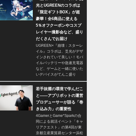
光とUGREENのコラボは
「限定ギフトBOX」が超
豪華！全6商品に使える
5％オフクーポンやコスプ
レイヤー撮影会など、盛り
だくさんでお届け
UGREEN×『崩壊：スターレ
イル』コラボは、爻光がデザ
インされていて美しい！モバ
イルバッテリーや急速充電器
など、ゲームと一緒に使いた
いデバイスがてんこ盛り
若手抜擢の環境で学んだこ
と――アプリボットの運営
プロデューサーが語る「巻
き込み力」の重要性
4GamerとGame*Sparkの合
同による就活イベント「キャ
リアクエスト」の第4回が東
京都立産業貿易センター浜松