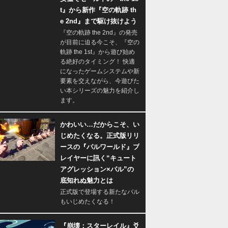
t』から新作『空の軌跡 th
e 2nd』まで駆け抜けよう
『空の軌跡 the 2nd』の発売
が目前に迫る今こそ、『空の
軌跡 the 1st』から遊び始め
る絶好のタイミング！ 快適
になったゲームシステムや新
要素を交えながら、今遊びた
い本シリーズの魅力を紹介し
ます。
かわいい…だからこそ、い
じめたくなる。正式版リリ
ースの『パルワールド』プ
レイヤーに訊く“キュート
アグレッション×パル”の
底知れぬ魅力とは
正式版で登場する新たなパル
もいじめたくなる！
『崩壊：スターレイル』爻