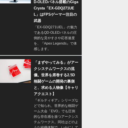
D-OLEDパネル搭載のGiga
Crysta「EX-GDQ271UE
L」はFPSゲーマー注目の
武器
「EX-GDQ271UEL」の魅力
であるQD-OLEDパネルの圧
倒的な見やすさや応答速度
を、『Apex Legends』で体
感します。
「まずやってみる」がアー
クシステムワークスの流
儀。世界を席巻する2.5D
格闘ゲームの開発の裏側
と、求める人物像【キャリ
アクエスト】
『ギルティギア』シリーズな
どで知られ、世界的な格闘ゲ
ーム大会「EVO」でも圧倒
的な存在感を放つアークシス
テムワークス。同社はどのよ
うな組織体制で、いかにして