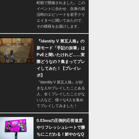
町館で開催されました。この
イベントに合わせ、自身の就
活時のエピソードを若手クリ
エイターに聞いてみたので、
その模様をお届けします。
『Identity V 第五人格』の
新モード「手記の加筆」は
PvEと聞いたけれど……実
際どうなの？集まってプレ
イしてみた！【プレイレ
ポ】
『Identity V 第五人格』が好
きな人やプレイしたことある
人、全くプレイしたことがな
い人など、様々な4人を集め
てプレイしてみました！
0.03msの圧倒的応答速度
やリフレッシュレートで勝
ちにこだわる！鮮やかなQ