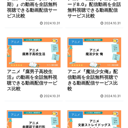
ード8.0』配信動画を全話
期）』の動画を全話無料
無料視聴できる動画配信
視聴できる動画配信サー
サービス比較
ビス比較
2024.10.31
2024.10.31
アニメ
アニメ
アニメ『腐男子高校生
アニメ『魔法少女俺』配
活』の動画を全話無料視
信動画を全話無料視聴で
聴できる動画配信サービ
きる動画配信サービス比
ス比較
較
2024.10.31
2024.10.31
アニメ
アニメ