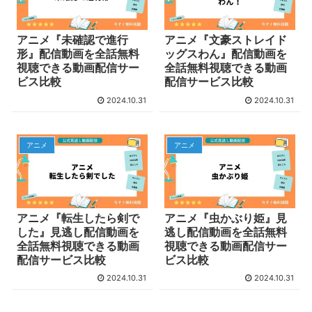
アニメ『未確認で進行
アニメ『文豪ストレイド
形』配信動画を全話無料
ッグスわん』配信動画を
視聴できる動画配信サー
全話無料視聴できる動画
ビス比較
配信サービス比較
2024.10.31
2024.10.31
アニメ
アニメ
アニメ『転生したら剣で
アニメ『虫かぶり姫』見
した』見逃し配信動画を
逃し配信動画を全話無料
全話無料視聴できる動画
視聴できる動画配信サー
配信サービス比較
ビス比較
2024.10.31
2024.10.31