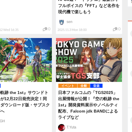
フルボイスの『FFT』など名作を
現代機で楽しもう
sen
0
0
12 Wed 16:35
2025.11.3 Mon 18:00
イベント
全般
音楽
軌跡 the 1st』サウンドト
日本ファルコムの「TGS2025」
が12月22日発売決定！同
出展情報が公開！『空の軌跡 the
らダウンロード版・サブスク
1st』開発資料展示やノベルティ
信へ
配布、Falcom jdk BANDによる
ライブなど
IGH
T.Yuta