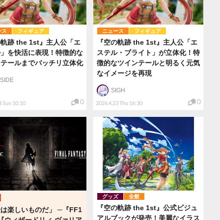
ース
フィギュア
ニュース
フィギュア
軌跡 the 1st』主人公「エ
『空の軌跡 the 1st』主人公「エ
ル」を快活に表現！特徴的な
ステル・ブライト」が立体化！特
ンテールまでバッチリ立体化
徴的なツインテールと明るく元気
なイメージを再現
NSIDE
SIGH
0
0
4 Sun 10:10
2026.4.23 Thu 16:30
グッズ
全般
『空の軌跡 the 1st』公式ビジュ
は楽しいものだ」 ─『FF1
アルブックが発売！美麗なイラス
『ウィザードリィ ヴァリア