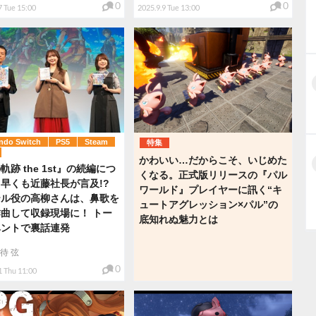
0
0
7 Tue 15:00
2025.9.9 Tue 13:00
ndo Switch
PS5
Steam
特集
かわいい…だからこそ、いじめた
軌跡 the 1st』の続編につ
くなる。正式版リリースの『パル
早くも近藤社長が言及!?
ワールド』プレイヤーに訊く“キ
テル役の高柳さんは、鼻歌を
ュートアグレッション×パル”の
曲して収録現場に！ トー
底知れぬ魅力とは
ベントで裏話連発
待 弦
0
1 Thu 11:00