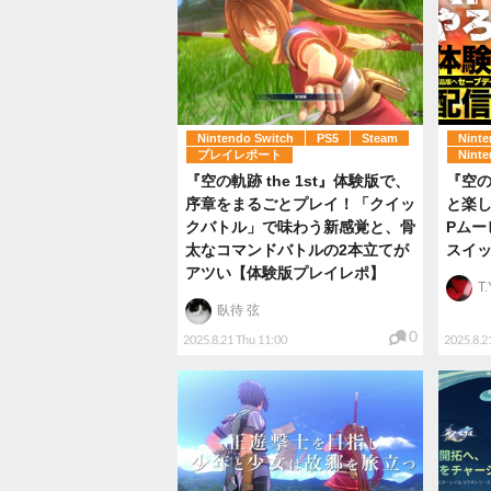
Nintendo Switch
PS5
Steam
Ninte
プレイレポート
Ninte
『空の軌跡 the 1st』体験版で、
『空の
序章をまるごとプレイ！「クイッ
と楽
クバトル」で味わう新感覚と、骨
Pムー
太なコマンドバトルの2本立てが
スイッ
アツい【体験版プレイレポ】
T.
臥待 弦
0
2025.8.21 Thu 11:00
2025.8.2