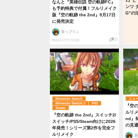
なんと『英雄伝説 空の軌跡FC』
ンツ 
も予約特典で付属！フルリメイク
G"の
版『空の軌跡 the 2nd』9月17日
に発売決定
茶っプリン
0
2026.4.17 Fri 13:00
Nintendo Switch
ニュ
Nintendo Switch 2
PS5
『空の
Steam
ルリメ
『空の軌跡 the 2nd』スイッチ2/
nd』
スイッチ/PS5/Steam向けに2026
の見
年発売！シリーズ第2作を完全フ
ルリメイク
茶