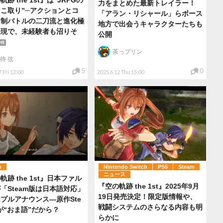
跡 the 1st』は“JRPGの
力をまとめた最新トレイラー！
こ取り”─アクションとコ
「アラン・リシャール」らボース
ド制バトルの二刀流と進化極
地方で出会うキャラクターたちも
表現で、未経験者も沼りそ
公開
PR
茶っプリン
待 弦
5
0
 Fri 12:00
2025.6.12 Thu 15:00
m
Nintendo Switch
PS5
Steam
ニュース
軌跡 the 1st』日本ファル
『空の軌跡 the 1st』2025年9月
「Steam版は日本語対応」
19日発売決定！限定版情報や、
プルアナウンス―原作Ste
戦闘システムのさらなる内容も明
が“おま語”だから？
らかに