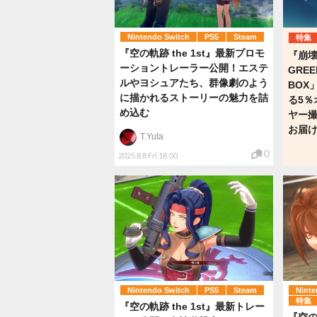
Nintendo Switch
PS5
Steam
特集
『空の軌跡 the 1st』最新プロモ
『崩
ーショントレーラー公開！エステ
GRE
ルやヨシュアたち、群像劇のよう
BOX
に描かれるストーリーの魅力を詰
る5％
め込む
ヤー
お届
T.Yuta
0
2025.8.8 Fri 18:00
Nintendo Switch
PS5
Steam
Ninte
特集
『空の軌跡 the 1st』最新トレー