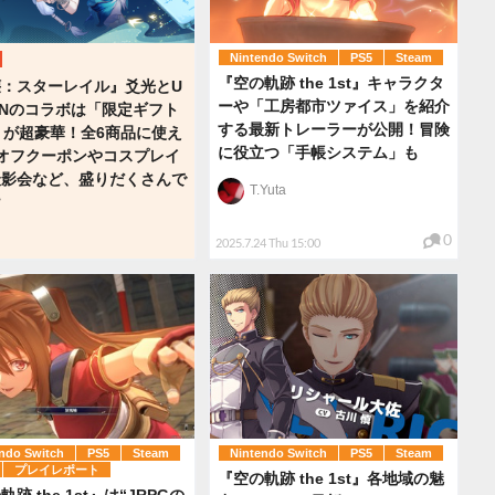
Nintendo Switch
PS5
Steam
『空の軌跡 the 1st』キャラクタ
壊：スターレイル』爻光とU
ーや「工房都市ツァイス」を紹介
ENのコラボは「限定ギフト
する最新トレーラーが公開！冒険
」が超豪華！全6商品に使え
に役立つ「手帳システム」も
オフクーポンやコスプレイ
撮影会など、盛りだくさんで
T.Yuta
け
0
2025.7.24 Thu 15:00
ndo Switch
PS5
Steam
Nintendo Switch
PS5
Steam
プレイレポート
『空の軌跡 the 1st』各地域の魅