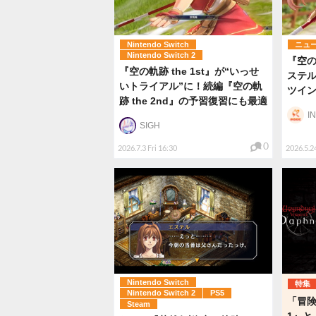
Nintendo Switch
ニュ
Nintendo Switch 2
『空の
『空の軌跡 the 1st』が“いっせ
ステ
いトライアル”に！続編『空の軌
ツイ
跡 the 2nd』の予習復習にも最適
I
SIGH
0
2026.7.3 Fri 16:30
2026.5.2
Nintendo Switch
特集
Nintendo Switch 2
PS5
「冒険
Steam
1』と