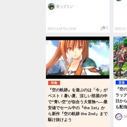
茶っプリン
0
2025.12.18 Thu 14:00
2025.11.
音楽
特集
『空の
『空の軌跡』を遊ぶのは「今」が
ラック
ベスト！暑い夏、涼しい部屋の中
日か
で“青い空”が似合う大冒険へ―最
も配
安値でセール中の『the 1st』か
ら新作『空の軌跡 the 2nd』まで
S
駆け抜けよう