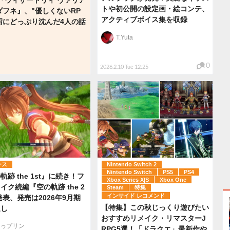
トや初公開の設定画・絵コンテ、
ダフネ』、"優しくないRP
アクティブボイス集を収録
沼にどっぷり沈んだ4人の話
T.Yuta
0
2026.2.10 Tue 12:25
ース
Nintendo Switch 2
Nintendo Switch
PS5
PS4
軌跡 the 1st』に続き！フ
Xbox Series X|S
Xbox One
イク続編『空の軌跡 the 2
Steam
特集
インサイド レコメンド
発表、発売は2026年9月期
【特集】この秋じっくり遊びたい
通し
おすすめリメイク・リマスターJ
っプリン
RPG5選！「ドラクエ」最新作や