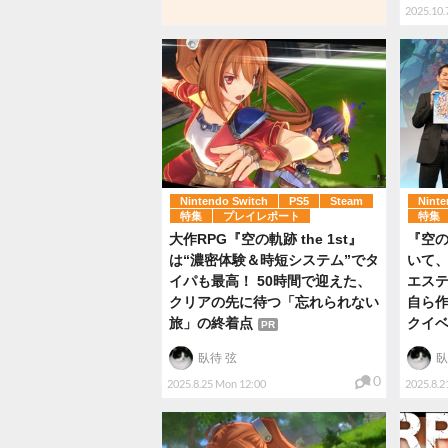
2025.10.
Nintendo Switch
PS5
Steam
Ninte
特集
プレイレポート
特集
大作RPG『空の軌跡 the 1st』
『空の
は“濃密体験＆時短システム”でタ
いて、
イパも最高！ 50時間で迎えた、
エス
クリアの先に待つ「忘れられない
自ら作
旅」の終着点
クイ
PR
臥待 弦
臥
0
2025.8.25 Mon 12:00
2025.8.2