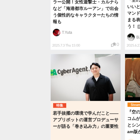
『空の軌
ラー公開！女性遊撃士・カルナら
いいと
など「海港都市ルーアン」で出会
マン
う個性的なキャラクターたちの情
まる
報も
う！
T.Yuta
臥
0
2025.7.3 Thu 15:00
2025.6.27
Stea
特集
『空の
若手抜擢の環境で学んだこと――
コムが
アプリボットの運営プロデューサ
とシン
ーが語る「巻き込み力」の重要性
am版