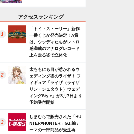
アクセスランキング
「トイ・ストーリー」新作
一番くじが発売決定！A賞
は、ウッディたちがレトロ
感満載のアナログレコード
上を走る姿で立体化
太ももにも目が惹かれるウ
ェディング姿のライザ！ フ
ィギュア「ライザ（ライザ
リン・シュタウト）ウェデ
ィングStyle」が8月7日より
予約受付開始
しまむらで販売された「HU
NTER×HUNTER」G.I.編テ
ーマの一部商品が受注再