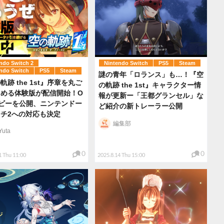
ndo Switch 2
Nintendo Switch
PS5
Steam
ndo Switch
PS5
Steam
謎の青年「ロランス」も…！『空
軌跡 the 1st』序章を丸ご
の軌跡 the 1st』キャラクター情
しめる体験版が配信開始！O
報が更新ー「王都グランセル」な
ビーを公開、ニンテンドー
ど紹介の新トレーラー公開
チ2への対応も決定
編集部
Yuta
0
0
1 Thu 11:00
2025.8.14 Thu 15:00