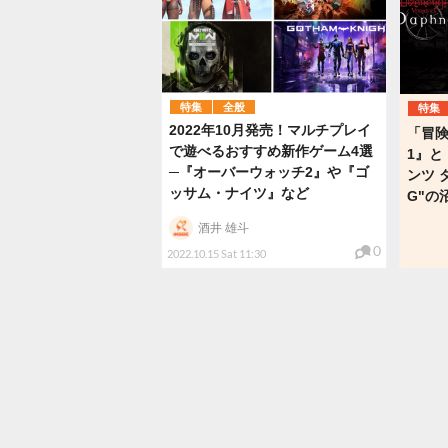
特集
全般
特集
2022年10月発売！マルチプレイ
「冒険
で遊べるおすすめ新作ゲーム4選
1』と
─『オーバーウォッチ2』や『ゴ
ンツ 
ッサム・ナイツ』など
G"の
酒井 雄斗
0
2022.10.15 Sat 11:30