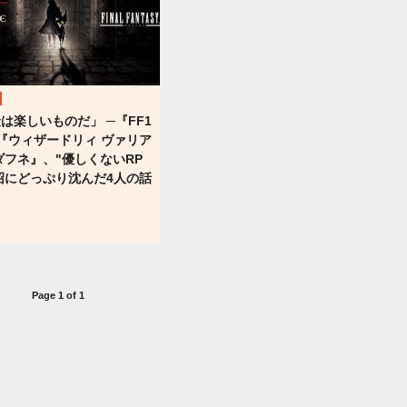
は楽しいものだ」 ─『FF1
『ウィザードリィ ヴァリア
ダフネ』、"優しくないRP
沼にどっぷり沈んだ4人の話
Page 1 of 1