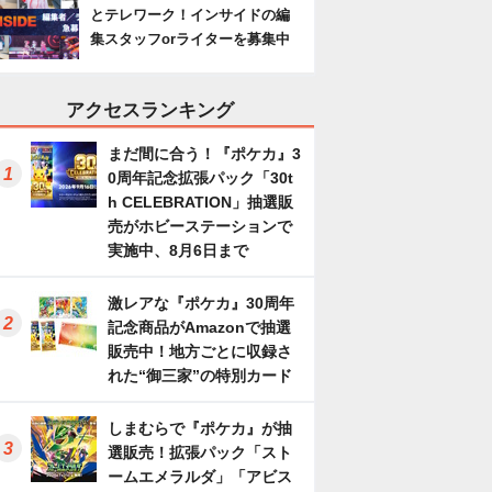
とテレワーク！インサイドの編
集スタッフorライターを募集中
アクセスランキング
まだ間に合う！『ポケカ』3
0周年記念拡張パック「30t
h CELEBRATION」抽選販
売がホビーステーションで
実施中、8月6日まで
激レアな『ポケカ』30周年
記念商品がAmazonで抽選
販売中！地方ごとに収録さ
れた“御三家”の特別カード
しまむらで『ポケカ』が抽
選販売！拡張パック「スト
ームエメラルダ」「アビス