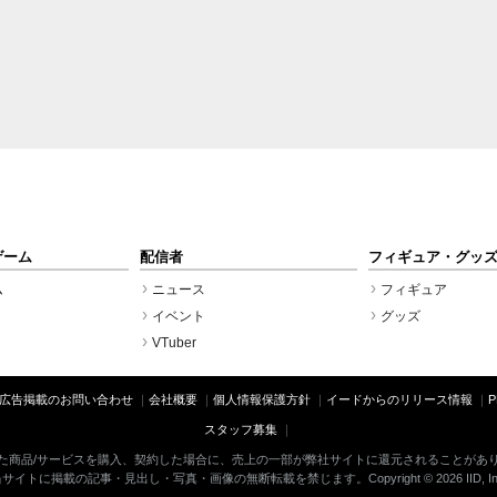
ゲーム
配信者
フィギュア・グッ
ム
ニュース
フィギュア
イベント
グッズ
VTuber
広告掲載のお問い合わせ
会社概要
個人情報保護方針
イードからのリリース情報
スタッフ募集
た商品/サービスを購入、契約した場合に、売上の一部が弊社サイトに還元されることがあ
サイトに掲載の記事・見出し・写真・画像の無断転載を禁じます。Copyright © 2026 IID, In