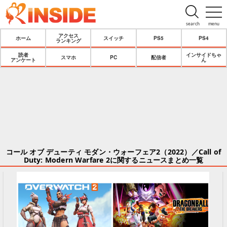
search
menu
アクセス
ホーム
スイッチ
PS5
PS4
ランキング
読者
インサイドちゃ
スマホ
PC
配信者
アンケート
ん
コール オブ デューティ モダン・ウォーフェア2（2022）／Call of
Duty: Modern Warfare 2に関するニュースまとめ一覧