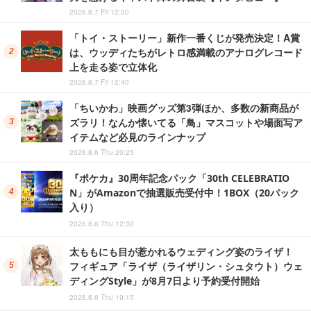
2026.8.7 Fri 12:00
「トイ・ストーリー」新作一番くじが発売決定！A賞
は、ウッディたちがレトロ感満載のアナログレコード
上を走る姿で立体化
2026.8.7 Fri 12:40
「ちいかわ」映画グッズ第3弾ほか、多数の新商品が
ズラリ！なんか懐いてる「鳥」マスコットや場面写ア
イテムなど必見のラインナップ
2026.8.6 Thu 20:25
『ポケカ』30周年記念パック「30th CELEBRATIO
N」がAmazonで抽選販売受付中！1BOX（20パック
入り）
2026.8.6 Thu 12:30
太ももにも目が惹かれるウェディング姿のライザ！
フィギュア「ライザ（ライザリン・シュタウト）ウェ
ディングStyle」が8月7日より予約受付開始
2026.8.6 Thu 19:15