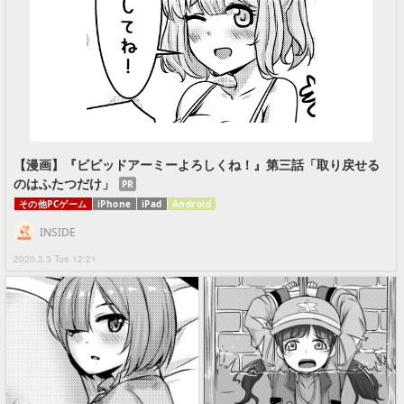
【漫画】『ビビッドアーミーよろしくね！』第三話「取り戻せる
のはふたつだけ」
PR
その他PCゲーム
iPhone
iPad
Android
INSIDE
2020.3.3 Tue 12:21