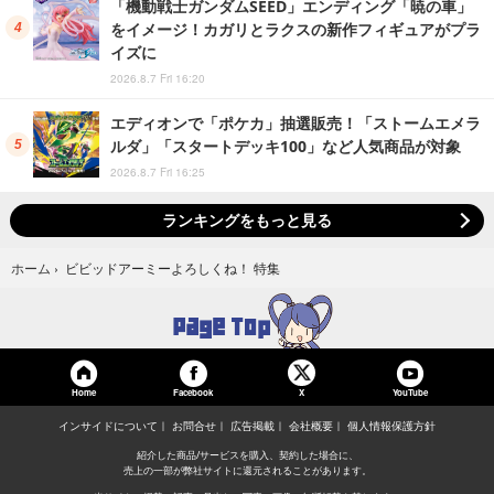
「機動戦士ガンダムSEED」エンディング「暁の車」
をイメージ！カガリとラクスの新作フィギュアがプラ
イズに
2026.8.7 Fri 16:20
エディオンで「ポケカ」抽選販売！「ストームエメラ
ルダ」「スタートデッキ100」など人気商品が対象
2026.8.7 Fri 16:25
ランキングをもっと見る
ビビッドアーミーよろしくね！ 特集
ホーム
›
Home
Facebook
YouTube
X
インサイドについて
お問合せ
広告掲載
会社概要
個人情報保護方針
紹介した商品/サービスを購入、契約した場合に、
売上の一部が弊社サイトに還元されることがあります。