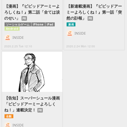
【漫画】『ビビッドアーミーよ
【新連載漫画】『ビビッドアー
ろしくね！』第二話「全ては涙
ミーよろしくね！』第一話「突
のせい」
然の訃報」
PR
PR
ソーシャルゲーム
iPhone
iPad
漫画
Android
INSIDE
INSIDE
2020.2.25 Tue 12:10
2020.2.24 Mon 12:00
【告知】スーパーシュール漫画
「ビビッドアーミーよろしく
ね！」連載決定！
PR
全般
INSIDE