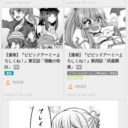
2020.4.7 Tue 12:00
2020.3.24 Tue 12:00
【漫画】『ビビッドアーミーよ
【漫画】『ビビッドアーミーよ
ろしくね！』第五話「宿敵の告
ろしくね！』第四話「武器調
白」
達」
PR
PR
漫画
ソーシャルゲーム
iPhone
iPad
Android
INSIDE
INSIDE
2020.3.17 Tue 13:00
2020.3.10 Tue 12:00