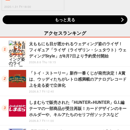
2020.1.31 Fri 18:00
もっと見る
アクセスランキング
太ももにも目が惹かれるウェディング姿のライザ！
フィギュア「ライザ（ライザリン・シュタウト）ウェ
ディングStyle」が8月7日より予約受付開始
2026.8.6 Thu 19:15
「トイ・ストーリー」新作一番くじが発売決定！A賞
は、ウッディたちがレトロ感満載のアナログレコード
上を走る姿で立体化
2026.8.7 Fri 12:40
しまむらで販売された「HUNTER×HUNTER」G.I.編
テーマの一部商品が受注再販！カードデザインのキー
ホルダーや、キルアたちのセリフ付ソックスなど
2026.8.7 Fri 11:00