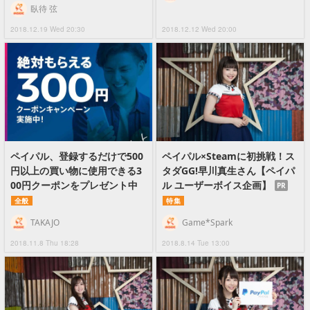
臥待 弦
2018.12.19 Wed 20:30
2018.12.12 Wed 20:00
ペイパル、登録するだけで500
ペイパル×Steamに初挑戦！ス
円以上の買い物に使用できる3
タダGG!早川真生さん【ペイパ
00円クーポンをプレゼント中
ル ユーザーボイス企画】
PR
全般
特集
TAKAJO
Game*Spark
2018.11.8 Thu 18:28
2018.8.14 Tue 13:00