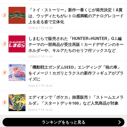
「トイ・ストーリー」新作一番くじが発売決定！A賞
は、ウッディたちがレトロ感満載のアナログレコード
上を走る姿で立体化
2026.8.7 Fri 12:40
しまむらで販売された「HUNTER×HUNTER」G.I.編
テーマの一部商品が受注再販！カードデザインのキー
ホルダーや、キルアたちのセリフ付ソックスなど
2026.8.7 Fri 11:00
「機動戦士ガンダムSEED」エンディング「暁の車」
をイメージ！カガリとラクスの新作フィギュアがプラ
イズに
2026.8.7 Fri 16:20
エディオンで「ポケカ」抽選販売！「ストームエメラ
ルダ」「スタートデッキ100」など人気商品が対象
2026.8.7 Fri 16:25
ランキングをもっと見る