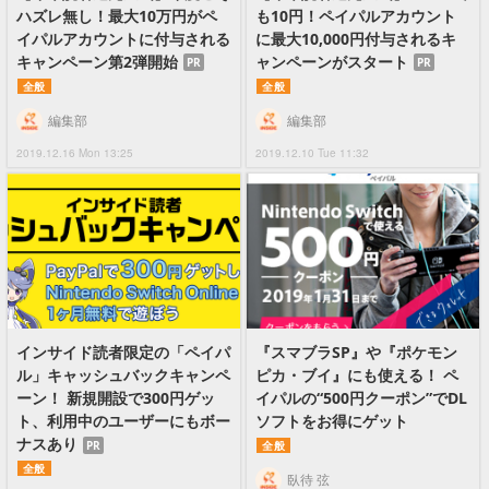
ハズレ無し！最大10万円がペ
も10円！ペイパルアカウント
イパルアカウントに付与される
に最大10,000円付与されるキ
キャンペーン第2弾開始
ャンペーンがスタート
PR
PR
全般
全般
編集部
編集部
2019.12.16 Mon 13:25
2019.12.10 Tue 11:32
インサイド読者限定の「ペイパ
『スマブラSP』や『ポケモン
ル」キャッシュバックキャンペ
ピカ・ブイ』にも使える！ ペ
ーン！ 新規開設で300円ゲッ
イパルの“500円クーポン”でDL
ト、利用中のユーザーにもボー
ソフトをお得にゲット
ナスあり
PR
全般
全般
臥待 弦