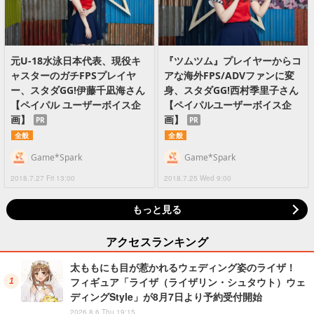
元U-18水泳日本代表、現役キ
『ツムツム』プレイヤーからコ
ャスターのガチFPSプレイヤ
アな海外FPS/ADVファンに変
ー、スタダGG!伊藤千凪海さん
身、スタダGG!西村季里子さん
【ペイパル ユーザーボイス企
【ペイパルユーザーボイス企
画】
画】
PR
PR
全般
全般
Game*Spark
Game*Spark
2018.7.27 Fri 13:00
2018.7.25 Wed 9:00
もっと見る
アクセスランキング
太ももにも目が惹かれるウェディング姿のライザ！
フィギュア「ライザ（ライザリン・シュタウト）ウェ
ディングStyle」が8月7日より予約受付開始
2026.8.6 Thu 19:15