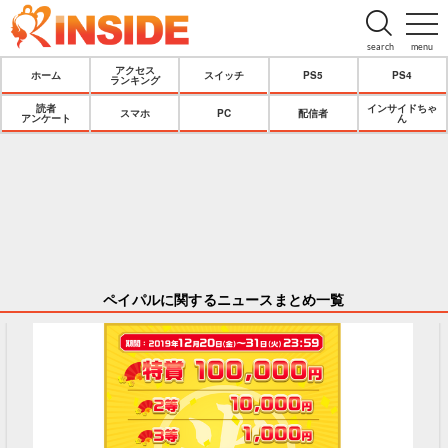
search
menu
アクセス
ホーム
スイッチ
PS5
PS4
ランキング
読者
インサイドちゃ
スマホ
PC
配信者
アンケート
ん
ペイパルに関するニュースまとめ一覧