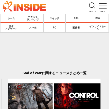
search
menu
アクセス
ホーム
スイッチ
PS5
PS4
ランキング
読者
インサイドちゃ
スマホ
PC
配信者
アンケート
ん
God of Warに関するニュースまとめ一覧