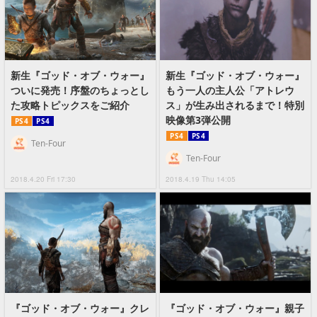
新生『ゴッド・オブ・ウォー』
新生『ゴッド・オブ・ウォー』
ついに発売！序盤のちょっとし
もう一人の主人公「アトレウ
た攻略トピックスをご紹介
ス」が生み出されるまで！特別
映像第3弾公開
PS4
PS4
PS4
PS4
Ten-Four
Ten-Four
2018.4.20 Fri 17:30
2018.4.19 Thu 14:05
『ゴッド・オブ・ウォー』クレ
『ゴッド・オブ・ウォー』親子