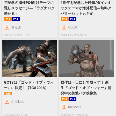
年記念の海外PS4向けテーマに
1周年を記念した映像/ダイナミ
隠しメッセージ―「ラグナロク
ックテーマが海外配信―無料ア
来たる」
バターセットも予定
PS4
PS4
PS4
PS4
杉元悠
杉元悠
2019.4.17 Wed 18:25
2019.4.15 Mon 10:50
GOTYは『ゴッド・オブ・ウォ
傑作は一日にして成らず！ 新
ー』に決定！【TGA2018】
生『ゴッド・オブ・ウォー』開
発中の笑撃バグ映像集
全般
PS4
PS4
Arkblade
RIKUSYO
2018.12.7 Fri 14:40
2018.10.24 Wed 20:00