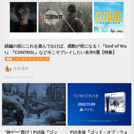
続編の前にこれを遊んでおけば、感動が倍になる！『God of Wa
r』『CONTROL』など今こそプレイしたい名作5選【特集】
特集
インサイド レコメンド
今津 風色
2026.6.13 Sat 13:00
“神ゲー”再び！PS5版『ゴッ
PS5本体『ゴッド・オブ・ウォ