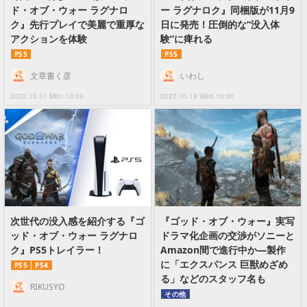
ド・オブ・ウォー ラグナロ
ー ラグナロク』同梱版が11月9
ク』先行プレイで美麗で重厚な
日に発売！圧倒的な“没入体
アクションを体験
験”に痺れる
PS5
PS5
文章書く彦
いわし
2022.10.31 Mon 10:00
2022.10.19 Wed 10:00
次世代の没入感を紹介する『ゴ
『ゴッド・オブ・ウォー』実写
ッド・オブ・ウォー ラグナロ
ドラマ化企画の交渉がソニーと
ク』PS5トレイラー！
Amazon間で進行中か―製作
に「エクスパンス 巨獣めざめ
PS5
PS4
る」などのスタッフ名も
RIKUSYO
その他