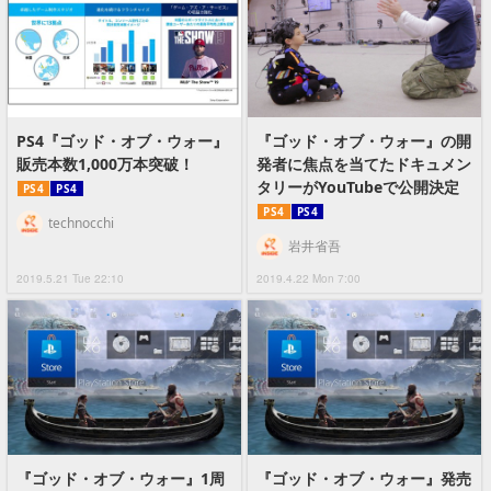
PS4『ゴッド・オブ・ウォー』
『ゴッド・オブ・ウォー』の開
販売本数1,000万本突破！
発者に焦点を当てたドキュメン
タリーがYouTubeで公開決定
PS4
PS4
PS4
PS4
technocchi
岩井省吾
2019.5.21 Tue 22:10
2019.4.22 Mon 7:00
『ゴッド・オブ・ウォー』1周
『ゴッド・オブ・ウォー』発売