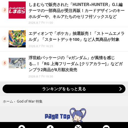
しまむらで販売された「HUNTER×HUNTER」G.I.編
テーマの一部商品が受注再販！カードデザインのキー
ホルダーや、キルアたちのセリフ付ソックスなど
2026.8.7 Fri 11:00
エディオンで「ポケカ」抽選販売！「ストームエメラ
ルダ」「スタートデッキ100」など人気商品が対象
2026.8.7 Fri 16:25
浮世絵パッケージの「νガンダム」が風情を感じ
る…！「RG 上海フリーダム [クリアカラー]」などガ
ンプラ2商品が8月順次発売
2026.8.7 Fri 19:30
ランキングをもっと見る
God of War 特集
ホーム
›