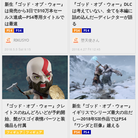
新生『ゴッド・オブ・ウォー』
『ゴッド・オブ・ウォー』DLC
は発売から3日で310万本セー
は考えていない、全てを本編に
ルス達成―PS4専用タイトルで
詰め込んだ―ディレクターが語
は最速
る
PS4
PS4
PS4
PS4
RIKUSYO
堕天使さん
2018.5.5 Sat 9:15
2018.4.27 Fri 12:45
『ゴッド・オブ・ウォー』クレ
新生『ゴッド・オブ・ウォー』
イトスのねんどろいどが予約開
イギリスでシリーズ最大の出だ
始、髭がスゴイ表情パーツと装
し―2018年SIE作品ではPS4
備品も付属
『ワンダと巨像』越える
フィギュア
フィギュア
PS4
PS4