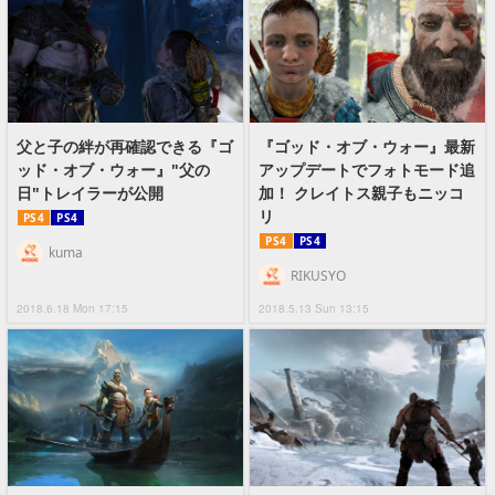
父と子の絆が再確認できる『ゴ
『ゴッド・オブ・ウォー』最新
ッド・オブ・ウォー』"父の
アップデートでフォトモード追
日"トレイラーが公開
加！ クレイトス親子もニッコ
リ
PS4
PS4
PS4
PS4
kuma
RIKUSYO
2018.6.18 Mon 17:15
2018.5.13 Sun 13:15