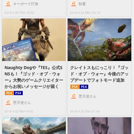
キーボード打海
秋夏
2018.4.26 Thu 16:00
2018.4.23 Mon 20:13
Naughty Dogや『TES』公式S
クレイトスもにっこり！『ゴッ
NSも！『ゴッド・オブ・ウォ
ド・オブ・ウォー』今後のアッ
ー』大勢のゲームクリエイター
プデートでフォトモード追加
からお祝いメッセージが届く
PS4
PS4
PS4
PS4
堕天使さん
堕天使さん
2018.4.23 Mon 8:00
2018.4.22 Sun 21:45