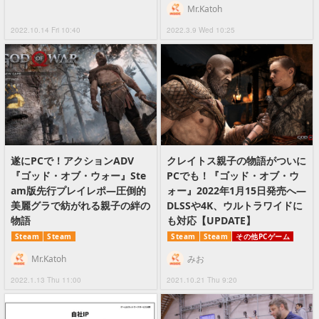
Mr.Katoh
2022.10.14 Fri 10:40
2022.3.9 Wed 10:25
遂にPCで！アクションADV
クレイトス親子の物語がついに
『ゴッド・オブ・ウォー』Ste
PCでも！『ゴッド・オブ・ウ
am版先行プレイレポ―圧倒的
ォー』2022年1月15日発売へ―
美麗グラで紡がれる親子の絆の
DLSSや4K、ウルトラワイドに
物語
も対応【UPDATE】
Steam
Steam
Steam
Steam
その他PCゲーム
Mr.Katoh
みお
2022.1.13 Thu 11:00
2021.10.21 Thu 9:20