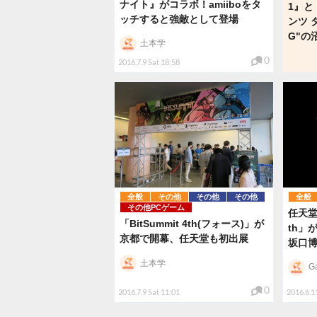
ナイト』がコラボ！amiiboをタ
1』と
ッチすると強敵として登場
ンツ 
G"の
土本学
0
2016.7.9 Sat 18:58
全般
その他
その他
その他
全般
その他PCゲーム
任天堂
「BitSummit 4th(フォース)」が
th」
京都で開幕、任天堂も初出展
坂口
土本学
G
0
2016.7.9 Sat 11:01
2016.6.1