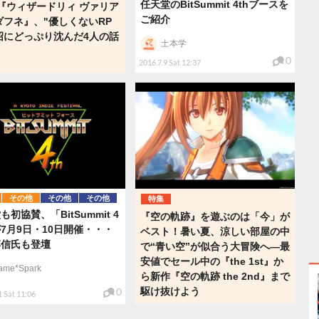
任天堂のBitSummit 4thブースを
『ウィザードリィ ヴァリア
ご紹介
ダフネ』、"優しくないRP
沼にどっぷり沈んだ4人の話
土本学
0
2016.7.9 Sat 12:37
その他
その他
その他
特集
も初協賛、「BitSummit 4
『空の軌跡』を遊ぶのは「今」が
が7月9日・10日開催・・・
ベスト！暑い夏、涼しい部屋の中
博信氏も登壇
で“青い空”が似合う大冒険へ―最
安値でセール中の『the 1st』か
ame*Spark
ら新作『空の軌跡 the 2nd』まで
0
駆け抜けよう
1 Sat 11:06