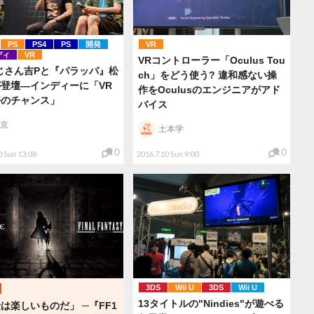
PS
PS4
PS
開発
VR
ディ
VR
VRコントローラー「Oculus Tou
じさん吉Pと『パラッパ』松
ch」をどう使う? 違和感ない操
登壇―インディーに「VR
作をOculusのエンジニアがアド
好のチャンス」
バイス
京
土本学
0
0
0 Sun 13:08
2016.7.10 Sun 9:00
3DS
Wii U
3DS
Wii U
13タイトルの"Nindies"が遊べる
は楽しいものだ」 ─『FF1