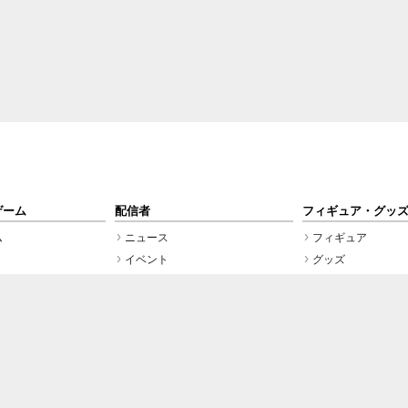
ゲーム
配信者
フィギュア・グッ
ム
ニュース
フィギュア
イベント
グッズ
VTuber
広告掲載のお問い合わせ
会社概要
個人情報保護方針
イードからのリリース情報
スタッフ募集
た商品/サービスを購入、契約した場合に、売上の一部が弊社サイトに還元されることがあ
サイトに掲載の記事・見出し・写真・画像の無断転載を禁じます。Copyright © 2026 IID, In