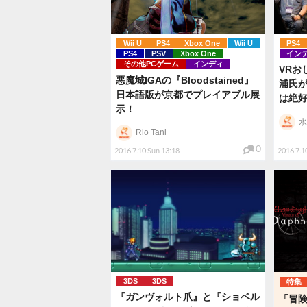
Wii U
PS4
Xbox One
Wii U
PS4
PS4
PSV
Xbox One
イン
その他PCゲーム
インディ
VRお
悪魔城IGAの『Bloodstained』
浦氏が
日本語版が京都でプレイアブル展
は絶
示！
水
Rio Tani
0
2016.7.10 Sun 13:18
2016.7.1
3DS
3DS
特集
『ガンヴォルト爪』と『ショベル
「冒険