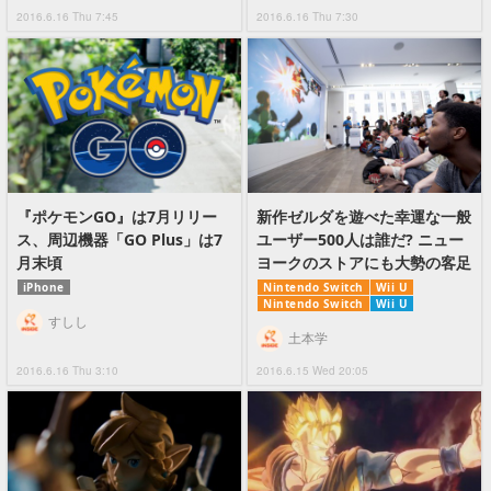
2016.6.16 Thu 7:45
2016.6.16 Thu 7:30
『ポケモンGO』は7月リリー
新作ゼルダを遊べた幸運な一般
ス、周辺機器「GO Plus」は7
ユーザー500人は誰だ? ニュー
月末頃
ヨークのストアにも大勢の客足
iPhone
Nintendo Switch
Wii U
Nintendo Switch
Wii U
すしし
土本学
2016.6.16 Thu 3:10
2016.6.15 Wed 20:05