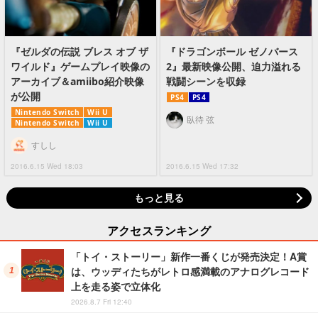
『ゼルダの伝説 ブレス オブ ザ
『ドラゴンボール ゼノバース
ワイルド』ゲームプレイ映像の
2』最新映像公開、迫力溢れる
アーカイブ＆amiibo紹介映像
戦闘シーンを収録
が公開
PS4
PS4
Nintendo Switch
Wii U
臥待 弦
Nintendo Switch
Wii U
すしし
2016.6.15 Wed 18:03
2016.6.15 Wed 17:32
もっと見る
アクセスランキング
「トイ・ストーリー」新作一番くじが発売決定！A賞
は、ウッディたちがレトロ感満載のアナログレコード
上を走る姿で立体化
2026.8.7 Fri 12:40