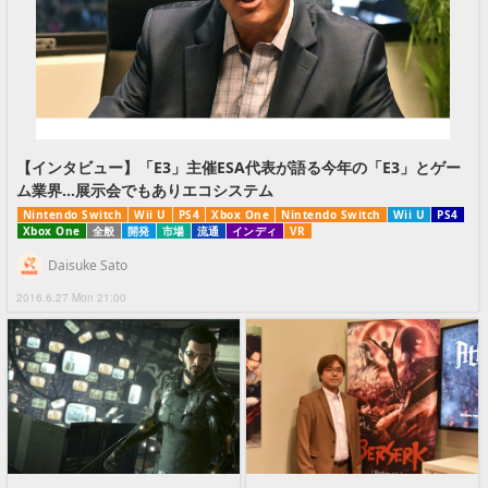
【インタビュー】「E3」主催ESA代表が語る今年の「E3」とゲー
ム業界…展示会でもありエコシステム
Nintendo Switch
Wii U
PS4
Xbox One
Nintendo Switch
Wii U
PS4
Xbox One
全般
開発
市場
流通
インディ
VR
Daisuke Sato
2016.6.27 Mon 21:00