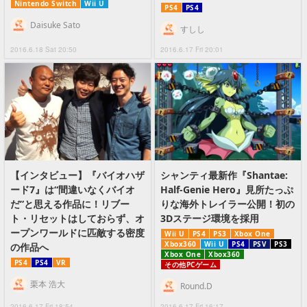
Nintendo Switch
Wii U
PS4
PS4
Daisuke Sato
すしし
2016.6.18 Sat 20:50
2016.6.17 Fri 20:01
【インタビュー】『バイオハザ
シャンティ最新作『Shantae:
ード7』は“間違いなくバイオ
Half-Genie Hero』見所たっぷ
だ”と思える作品に！リブー
りな海外トレイラー公開！初の
ト・リセットはしておらず、オ
3Dステージ環境を採用
ープンワールドに匹敵する密度
Wii U
PS4
PS3
Xbox One
Xbox360
Wii U
PS4
PSV
PS3
の作品へ
Xbox One
Xbox360
PS4
PS4
VR
その他PCゲーム
栗本 浩大
Round.D
2016.6.17 Fri 18:54
2016.6.17 Fri 16:17