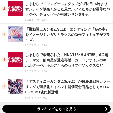
しまむらで「ワンピース」グッズが8月8日15時より
オンライン販売！かるた風のルフィたちがお洒落なバ
ッグや、チョッパーが可愛いサンダルも
2026.8.7 Fri 18:15
「機動戦士ガンダムSEED」エンディング「暁の車」
をイメージ！カガリとラクスの新作フィギュアがプラ
イズに
2026.8.7 Fri 16:20
しまむらで販売された「HUNTER×HUNTER」G.I.編
テーマの一部商品が受注再販！カードデザインのキー
ホルダーや、キルアたちのセリフ付ソックスなど
2026.8.7 Fri 11:00
「デスティニーガンダムSpecII」が最終決戦時カラー
リングで商品化！イベント開催記念商品としてMETA
L ROBOT魂に新登場
2026.8.7 Fri 15:15
ランキングをもっと見る