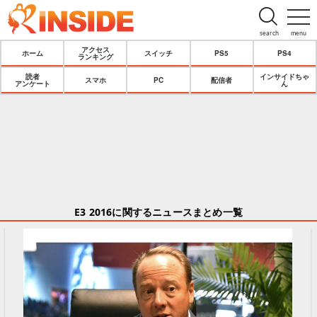
search
menu
アクセス
ホーム
スイッチ
PS5
PS4
ランキング
読者
インサイドちゃ
スマホ
PC
配信者
アンケート
ん
E3 2016に関するニュースまとめ一覧