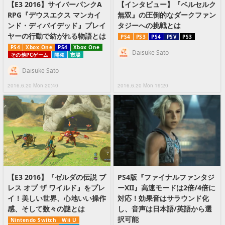
【E3 2016】サイバーパンクA
【インタビュー】『ベルセルク
RPG『デウスエクス マンカイ
無双』の圧倒的なダークファン
ンド・ディバイデッド』プレイ
タジーへの挑戦とは
ヤーの行動で紡がれる物語とは
PS4
PS3
PS4
PSV
PS3
PS4
Xbox One
PS4
Xbox One
Daisuke Sato
その他PCゲーム
開発
市場
Daisuke Sato
2016.6.20 Mon 20:40
2016.6.20 Mon 19:20
【E3 2016】『ゼルダの伝説 ブ
PS4版『ファイナルファンタジ
レス オブ ザ ワイルド』をプレ
ーXII』高速モードは2倍/4倍に
イ！美しい世界、心地いい操作
対応！効果音はサラウンド化
感、そして数々の謎とは
し、音声は日本語/英語から選
択可能
Nintendo Switch
Wii U