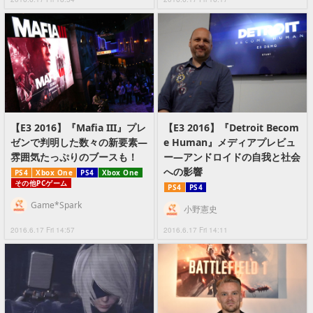
【E3 2016】『Mafia III』プレ
【E3 2016】『Detroit Becom
ゼンで判明した数々の新要素―
e Human』メディアプレビュ
雰囲気たっぷりのブースも！
ー―アンドロイドの自我と社会
への影響
PS4
Xbox One
PS4
Xbox One
その他PCゲーム
PS4
PS4
Game*Spark
小野憲史
2016.6.17 Fri 14:57
2016.6.17 Fri 14:11