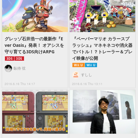
グレッゾ石井浩一の最新作『E
『ペーパーマリオ カラースプ
ver Oasis』発表！ オアシスを
ラッシュ』マネキネコや消火器
守り育てる3DS向けARPG
でバトル！？トレーラー＆プレ
イ映像が公開
3DS
3DS
Wii U
Wii U
臥待 弦
すしし
2016.6.16 Thu 14:17
2016.6.16 Thu 13:11