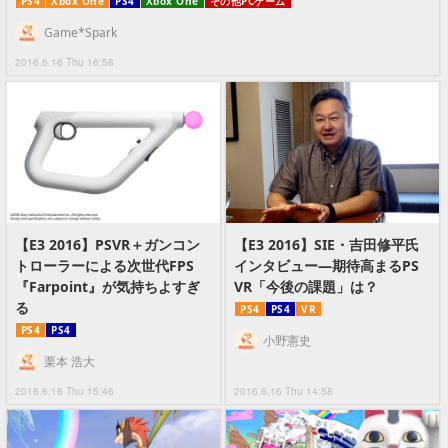
PS4
Xbox One
PS4
Xbox One
その他PCゲーム
Game*Spark
2016.6.16 Thu 16:58
【E3 2016】PSVR＋ガンコン
【E3 2016】SIE・吉田修平氏
トローラーによる次世代FPS
インタビュー―期待高まるPS
『Farpoint』が気持ちよすぎ
VR「今後の課題」は？
る
PS4
PS4
VR
PS4
PS4
小野憲史
栗本 浩大
2016.6.16 Thu 15:46
2016.6.16 Thu 14:58