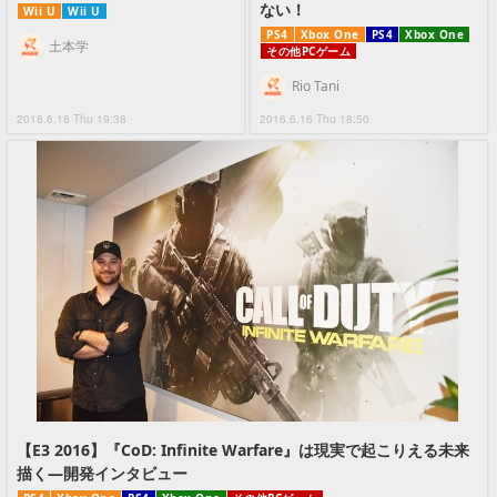
ない！
Wii U
Wii U
PS4
Xbox One
PS4
Xbox One
土本学
その他PCゲーム
Rio Tani
2016.6.16 Thu 19:38
2016.6.16 Thu 18:50
【E3 2016】『CoD: Infinite Warfare』は現実で起こりえる未来
描く―開発インタビュー