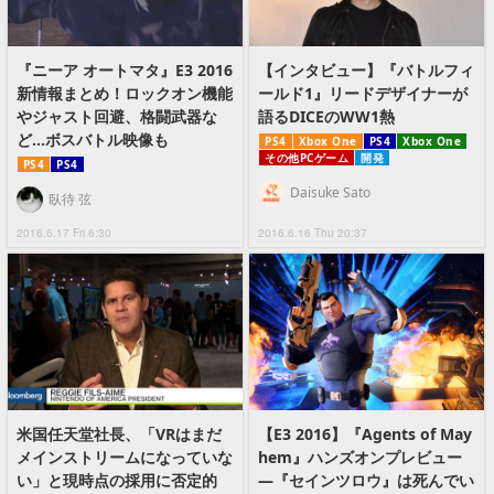
『ニーア オートマタ』E3 2016
【インタビュー】『バトルフィ
新情報まとめ！ロックオン機能
ールド1』リードデザイナーが
やジャスト回避、格闘武器な
語るDICEのWW1熱
ど…ボスバトル映像も
PS4
Xbox One
PS4
Xbox One
その他PCゲーム
開発
PS4
PS4
Daisuke Sato
臥待 弦
2016.6.17 Fri 6:30
2016.6.16 Thu 20:37
米国任天堂社長、「VRはまだ
【E3 2016】『Agents of May
メインストリームになっていな
hem』ハンズオンプレビュー
い」と現時点の採用に否定的
―『セインツロウ』は死んでい