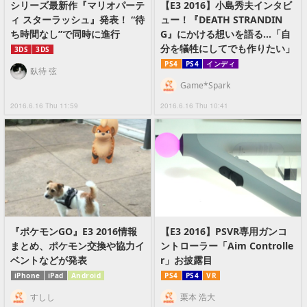
シリーズ最新作『マリオパーテ
【E3 2016】小島秀夫インタビ
ィ スターラッシュ』発表！ “待
ュー！『DEATH STRANDIN
ち時間なし”で同時に進行
G』にかける想いを語る…「自
分を犠牲にしてでも作りたい」
3DS
3DS
PS4
PS4
インディ
臥待 弦
Game*Spark
2016.6.16 Thu 11:59
2016.6.16 Thu 10:41
『ポケモンGO』E3 2016情報
【E3 2016】PSVR専用ガンコ
まとめ、ポケモン交換や協力イ
ントローラー「Aim Controlle
ベントなどが発表
r」お披露目
iPhone
iPad
Android
PS4
PS4
VR
すしし
栗本 浩大