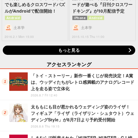
でも楽しめるクロスワードパズ
ードが遊べる『日刊クロスワー
ルがAndroidで配信開始！
ドキング』が10月配信予定
Android
iPhone
Android
土本学
土本学
2016.2.1 Mon 15:00
2015.10.15 Thu 11:00
もっと見る
アクセスランキング
「トイ・ストーリー」新作一番くじが発売決定！A賞
は、ウッディたちがレトロ感満載のアナログレコード
上を走る姿で立体化
2026.8.7 Fri 12:40
太ももにも目が惹かれるウェディング姿のライザ！
フィギュア「ライザ（ライザリン・シュタウト）ウェ
ディングStyle」が8月7日より予約受付開始
2026.8.6 Thu 19:15
しまむらで販売された「HUNTER×HUNTER」G.I.編