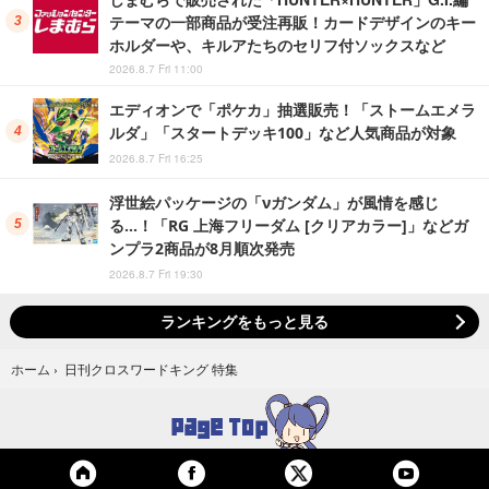
テーマの一部商品が受注再販！カードデザインのキー
ホルダーや、キルアたちのセリフ付ソックスなど
2026.8.7 Fri 11:00
エディオンで「ポケカ」抽選販売！「ストームエメラ
ルダ」「スタートデッキ100」など人気商品が対象
2026.8.7 Fri 16:25
浮世絵パッケージの「νガンダム」が風情を感じ
る…！「RG 上海フリーダム [クリアカラー]」などガ
ンプラ2商品が8月順次発売
2026.8.7 Fri 19:30
ランキングをもっと見る
日刊クロスワードキング 特集
ホーム
›