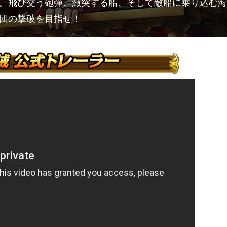
。飛び交う砲弾、激突する船、そして敵船に乗り込む海
団の撃破を目指せ！