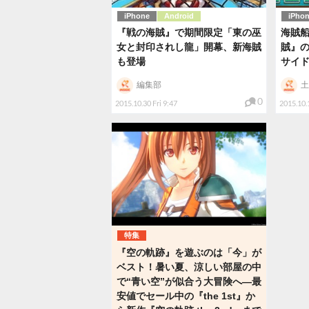
iPhone
Android
iPho
『戦の海賊』で期間限定「東の巫
海賊
女と封印されし龍」開幕、新海賊
賊』
も登場
サイ
編集部
土
0
2015.10.30 Fri 9:47
2015.10.
特集
『空の軌跡』を遊ぶのは「今」が
ベスト！暑い夏、涼しい部屋の中
で“青い空”が似合う大冒険へ―最
安値でセール中の『the 1st』か