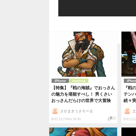
iPhone
Android
iPho
【特集】『戦の海賊』でおっさん
『戦
の魅力を堪能すべし！ 男くさい
テン
おっさんだらけの世界で大冒険
続々
さかまきうさろーる
土
0
2015.12.7 Mon 18:30
2015.12.