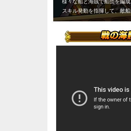
様々な船と海賊で船団を編成
スキル発動を指揮して、敵船