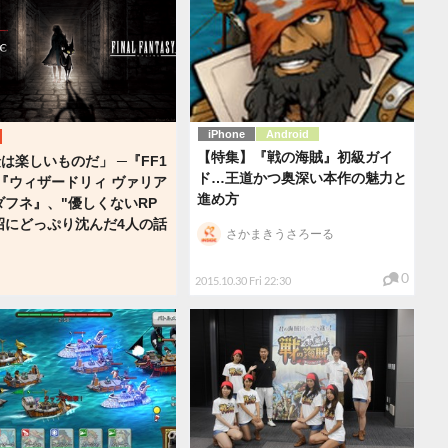
iPhone
Android
【特集】『戦の海賊』初級ガイ
は楽しいものだ」 ─『FF1
ド…王道かつ奥深い本作の魅力と
『ウィザードリィ ヴァリア
進め方
ダフネ』、"優しくないRP
沼にどっぷり沈んだ4人の話
さかまきうさろーる
0
2015.10.30 Fri 22:30