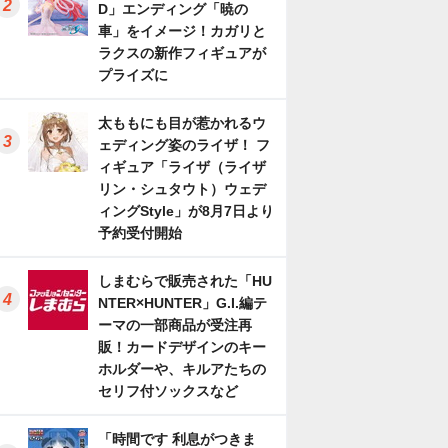
D」エンディング「暁の
車」をイメージ！カガリと
ラクスの新作フィギュアが
プライズに
太ももにも目が惹かれるウ
ェディング姿のライザ！ フ
ィギュア「ライザ（ライザ
リン・シュタウト）ウェデ
ィングStyle」が8月7日より
予約受付開始
しまむらで販売された「HU
NTER×HUNTER」G.I.編テ
ーマの一部商品が受注再
販！カードデザインのキー
ホルダーや、キルアたちの
セリフ付ソックスなど
「時間です 利息がつきま