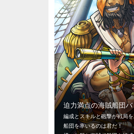
迫力満点の海賊船団バト
編成とスキルと砲撃が戦局を
船団を率いるのは君だ！