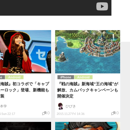
ne
Android
iPhone
Android
の海賊』初コラボで「キャプ
『戦の海賊』新海域“王の海域”が
ハーロック」登場、新機能も
解放、カムバックキャンペーンも
実装
開催決定
本学
ひびき
0
0
6 Sun 22:17
2015.11.27 Fri 14:36