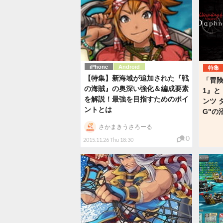
iPhone
Android
特集
【特集】新海域が追加された『戦
「冒険
の海賊』の奥深い強化＆編成要素
1』と
を解説！最強を目指すためのポイ
ンツ 
ントとは
G"の
さかまきうさろーる
0
2015.11.26 Thu 18:30