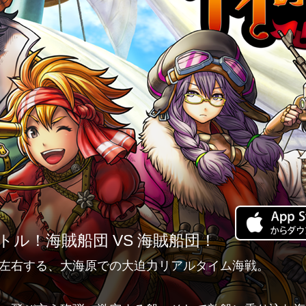
ル！海賊船団 VS 海賊船団！
左右する、大海原での大迫力リアルタイム海戦。