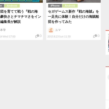
ne
Android
iPhone
Android
船団を育てて戦う『戦の海
セガゲームス新作『戦の海賊』を
の豪快さとチマチマさをイン
一足先に体験！自分だけの海賊船
ド編集長が解説
団を作ってみた
本学
ユマ
0
0
14 Wed 17:00
2015.8.23 Sun 11:30