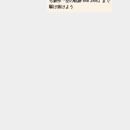
ら新作『空の軌跡 the 2nd』まで
駆け抜けよう