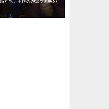
賊たち。主砲の砲撃や海賊の