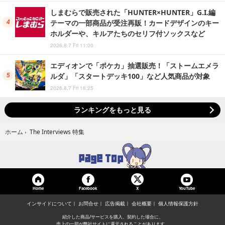
しまむらで販売された「HUNTER×HUNTER」G.I.編
テーマの一部商品が受注再販！カードデザインのキー
ホルダーや、キルアたちのセリフ付ソックスなど
2026.8.7 Fri 11:00
エディオンで「ポケカ」抽選販売！「ストームエメラ
ルダ」「スタートデッキ100」など人気商品が対象
2026.8.7 Fri 16:25
ランキングをもっと見る
The Interviews 特集
ホーム
›
Home
Facebook
YouTube
X
インサイドについて
お問合せ
広告掲載
会社概要
個人情報保護方針
紹介した商品/サービスを購入、契約した場合に、
売上の一部が弊社サイトに還元されることがあります。