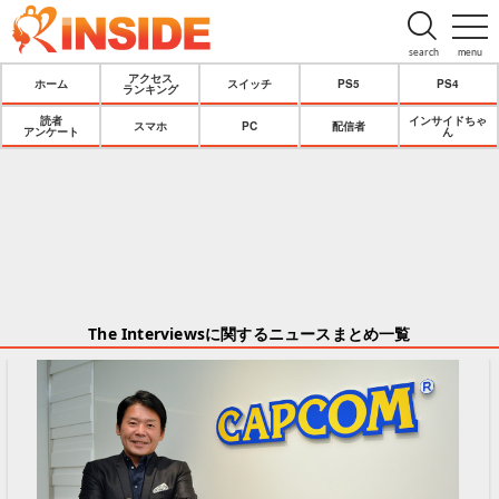
search
menu
アクセス
ホーム
スイッチ
PS5
PS4
ランキング
読者
インサイドちゃ
スマホ
PC
配信者
アンケート
ん
The Interviewsに関するニュースまとめ一覧