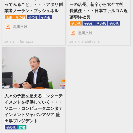
ってみること」・・・アタリ創
ーの店長、新卒から10年で社
業者ノーラン・ブッシュネル
長就任・・・日本ファルコム近
藤季洋社長
全般
その他
その他
その他
その他
その他
その他
その他
黒川文雄
黒川文雄
2015.8.11 Tue 12:35
2015.7.15 Wed 11:15
人々の予想を超えるエンターテ
イメントを提供していく・・・
ソニー・コンピュータエンタテ
インメントジャパンアジア 盛
田厚プレジデント
その他
市場