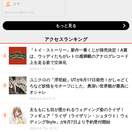
ユマ
2015.4.13 Mon 11:45
もっと見る
アクセスランキング
「トイ・ストーリー」新作一番くじが発売決定！A賞
は、ウッディたちがレトロ感満載のアナログレコード
上を走る姿で立体化
2026.8.7 Fri 12:40
ユニクロの「浮世絵」UTが8月17日発売！がしゃどく
ろなど妖怪をモチーフにした、奥深い世界観が最高に
オシャレ
2026.8.9 Sun 0:10
太ももにも目が惹かれるウェディング姿のライザ！
フィギュア「ライザ（ライザリン・シュタウト）ウェ
ディングStyle」が8月7日より予約受付開始
2026.8.6 Thu 19:15