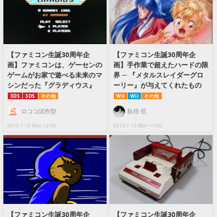
【ファミコン生誕30周年企
【ファミコン生誕30周年企
画】ファミコンは、ゲーセンの
画】手作業で超えたハードの限
ゲームがお家で遊べる未来のマ
界 ─ 『メタルスレイダーグロ
シンだった『グラディウス』
ーリー』が与えてくれたもの
3DS
3DS
その他
Wii
Wii
その他
ロココ試作型
臥待 弦
2013.7.15 Mon 12:00
2013.7.15 Mon 11:00
【ファミコン生誕30周年企
【ファミコン生誕30周年企