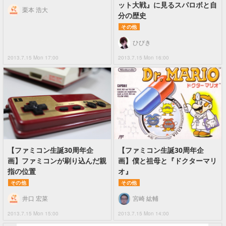
ット大戦』に見るスパロボと自
栗本 浩大
分の歴史
その他
ひびき
2013.7.15 Mon 17:00
2013.7.15 Mon 16:00
【ファミコン生誕30周年企
【ファミコン生誕30周年企
画】ファミコンが刷り込んだ親
画】僕と祖母と『ドクターマリ
指の位置
オ』
その他
その他
井口 宏菜
宮崎 紘輔
2013.7.15 Mon 15:00
2013.7.15 Mon 14:00