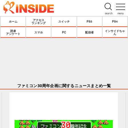
search
menu
アクセス
ホーム
スイッチ
PS5
PS4
ランキング
読者
インサイドちゃ
スマホ
PC
配信者
アンケート
ん
ファミコン30周年企画に関するニュースまとめ一覧