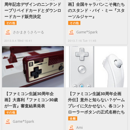
周年記念デザインのニンテンド
画】全国キャラバンこそ俺たち
ープリペイドカードとダウンロ
のスタンド・バイ・ミー『スタ
ードカード販売決定
ーソルジャー』
その他
その他
さかまきうさろーる
Game*Spark
2013.9.4 Wed 16:41
2013.7.16 Tue 11:45
【ファミコン生誕30周年企
【ファミコン生誕30周年企画
画】大喜利『ファミコン30歳
外伝】意外と知らない？ゲーム
が一言』審査結果発表
プレイに欠かせない、各コント
ローラーボタンの正式名称たち
その他
全般
Game*Spark
Ami