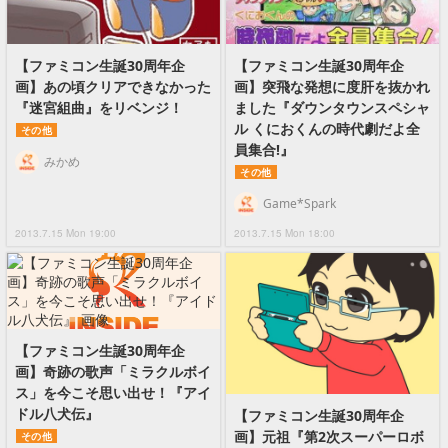
【ファミコン生誕30周年企
【ファミコン生誕30周年企
画】あの頃クリアできなかった
画】突飛な発想に度肝を抜かれ
『迷宮組曲』をリベンジ！
ました『ダウンタウンスペシャ
ル くにおくんの時代劇だよ全
その他
員集合!』
みかめ
その他
Game*Spark
2013.7.15 Mon 19:00
2013.7.15 Mon 18:00
【ファミコン生誕30周年企
画】奇跡の歌声「ミラクルボイ
ス」を今こそ思い出せ！『アイ
ドル八犬伝』
【ファミコン生誕30周年企
画】元祖『第2次スーパーロボ
その他