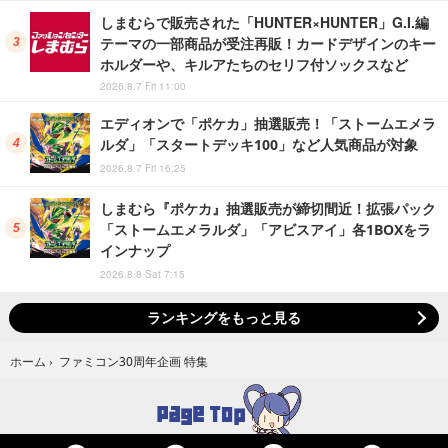
しまむらで販売された「HUNTER×HUNTER」G.I.編
テーマの一部商品が受注再販！カードデザインのキー
ホルダーや、キルアたちのセリフ付ソックスなど
2026.8.7 Fri 11:00
エディオンで「ポケカ」抽選販売！「ストームエメラ
ルダ」「スタートデッキ100」など人気商品が対象
2026.8.7 Fri 16:25
しまむら『ポケカ』抽選販売が締切間近！拡張パック
「ストームエメラルダ」「アビスアイ」各1BOXをラ
インナップ
2026.8.8 Sat 7:15
ランキングをもっと見る
ファミコン30周年企画 特集
ホーム
›