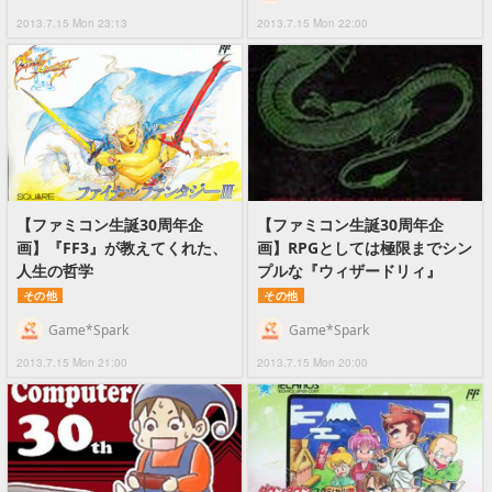
2013.7.15 Mon 23:13
2013.7.15 Mon 22:00
【ファミコン生誕30周年企
【ファミコン生誕30周年企
画】『FF3』が教えてくれた、
画】RPGとしては極限までシン
人生の哲学
プルな『ウィザードリィ』
その他
その他
Game*Spark
Game*Spark
2013.7.15 Mon 21:00
2013.7.15 Mon 20:00