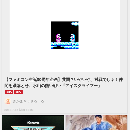
【ファミコン生誕30周年企画】共闘？いやいや、対戦でしょ！仲
間を蹴落とせ、氷山の熱い戦い『アイスクライマー』
3DS
3DS
さかまきうさろーる
2013.7.15 Mon 13:00