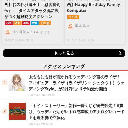
画】おのれ邪鬼王！『忍者龍剣
画】Happy Birthday Family
伝』 ― タイムアタック魂に火
Computer
がつく超難易度アクション
その他
3DS
Wii
3DS
Wii
その他
栗本 浩大
津久井箇人 a.k.a. そそそ
2013.7.15 Mon 10:00
2013.7.15 Mon 0:00
もっと見る
アクセスランキング
太ももにも目が惹かれるウェディング姿のライザ！
フィギュア「ライザ（ライザリン・シュタウト）ウェ
ディングStyle」が8月7日より予約受付開始
2026.8.6 Thu 19:15
「トイ・ストーリー」新作一番くじが発売決定！A賞
は、ウッディたちがレトロ感満載のアナログレコード
上を走る姿で立体化
2026.8.7 Fri 12:40