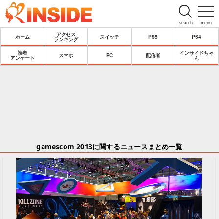
search
menu
アクセス
ホーム
スイッチ
PS5
PS4
ランキング
読者
インサイドちゃ
スマホ
PC
配信者
アンケート
ん
gamescom 2013に関するニュースまとめ一覧