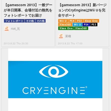
【gamescom 2013】一般デー
【gamescom 2013】新バージ
が本日開幕、会場付近の熱気を
ョンのCryEngineはWii Uを完
フォトレポートでお届け
全サポート
フォトレポート
その他
その他
Wii U
PS4
PS3
Xbox One
Xbox360
Wii U
PS4
PS3
riot_兄
Xbox One
Xbox360
菜種
2013.8.22 Thu 20:30
2013.8.22 Thu 17:00