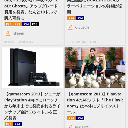
oD: Ghosts』アップグレード
ラーバリエーションの詳細が公
費用を発表、なんと10ドルで
開
購入可能に
PS4
PS4
PS4
PS3
PS4
PS3
G.Suzuki
ishigen
2013.8.21 Wed 19:07
2013.8.21 Wed 18:18
【gamescom 2013】ソニーが
【gamescom 2013】PlaySta
PlayStation 4向けにローンチ
tion 4のARソフト『The PlayR
から年末までに発売されるライ
oom』は本体にプリインスト
ンナップ合計33タイトルを正
ール
式発表
PS4
PS4
PS4
PS4
RIKUSYO