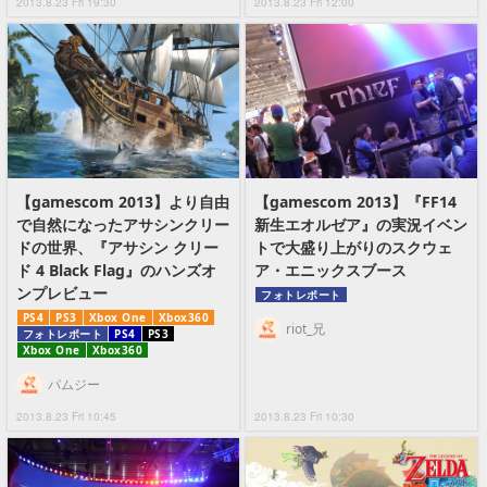
2013.8.23 Fri 19:30
2013.8.23 Fri 12:00
【gamescom 2013】より自由
【gamescom 2013】『FF14
で自然になったアサシンクリー
新生エオルゼア』の実況イベン
ドの世界、『アサシン クリー
トで大盛り上がりのスクウェ
ド 4 Black Flag』のハンズオ
ア・エニックスブース
ンプレビュー
フォトレポート
PS4
PS3
Xbox One
Xbox360
riot_兄
フォトレポート
PS4
PS3
Xbox One
Xbox360
パムジー
2013.8.23 Fri 10:45
2013.8.23 Fri 10:30