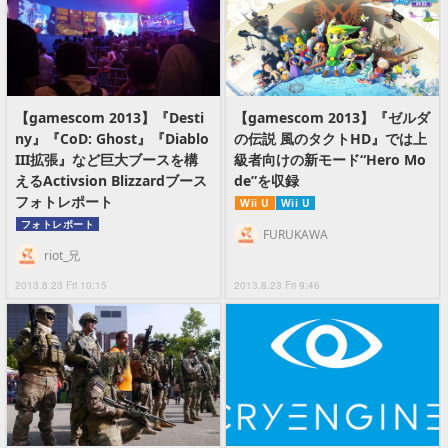
【gamescom 2013】『Desti
【gamescom 2013】『ゼルダ
ny』『CoD: Ghost』『Diablo
の伝説 風のタクトHD』では上
III拡張』など巨大ブースを構
級者向けの新モード“Hero Mo
えるActivsion Blizzardブース
de”を収録
フォトレポート
Wii U
Wii U
フォトレポート
FURUKAWA
riot_兄
2013.8.23 Fri 10:15
2013.8.23 Fri 9:46