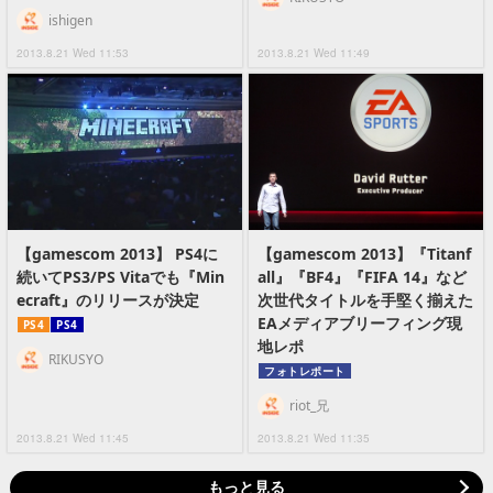
ishigen
2013.8.21 Wed 11:53
2013.8.21 Wed 11:49
【gamescom 2013】 PS4に
【gamescom 2013】『Titanf
続いてPS3/PS Vitaでも『Min
all』『BF4』『FIFA 14』など
ecraft』のリリースが決定
次世代タイトルを手堅く揃えた
EAメディアブリーフィング現
PS4
PS4
地レポ
RIKUSYO
フォトレポート
riot_兄
2013.8.21 Wed 11:45
2013.8.21 Wed 11:35
もっと見る