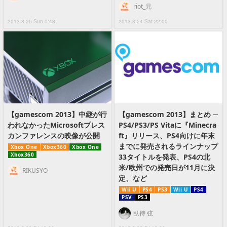
riot_兄
2013.8.25 Sun 0:48
2013.8.24 Sat 22:00
【gamescom 2013】中継が行
【gamescom 2013】まとめ ─
われなかったMicrosoftプレス
PS4/PS3/PS Vitaに『Minecra
カンファレンスの映像が公開
ft』リリース、PS4向けに年末
までに発売されるラインナップ
Xbox One
Xbox360
Xbox One
Xbox360
33タイトルを発表、PS4の北
米/欧州での発売日が11月に決
RIKUSYO
定、など
Wii U
PS4
PS3
Wii U
PS4
PSV
PS3
臥待 弦