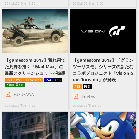
2013.8.22 Thu 12:30
2013.8.22 Thu 12:00
【gamescom 2013】荒れ果て
【gamescom 2013】『グラン
た荒野を描く『Mad Max』の
ツーリスモ』シリーズの新たな
最新スクリーンショットが披露
コラボプロジェクト「Vision G
ran Turismo」が発表
PS4
PS3
Xbox One
PS4
PS3
Xbox One
PS3
PS3
FURUKAWA
Ten-Four
2013.8.22 Thu 11:25
2013.8.22 Thu 8:50