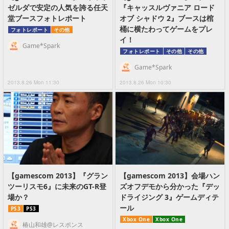
ゼルダで安定の人気を誇る任天
『キャッスルヴァニア ロード
堂ブースフォトレポート
オブ シャドウ 2』ブースは棺
桶に横たわってゲームをプレ
フォトレポート
その他
イ！
Game*Spark
フォトレポート
その他
その他
Game*Spark
2013.8.26 Mon 11:30
2013.8.26 Mon 10:30
【gamescom 2013】『グラン
【gamescom 2013】会場ハン
ツーリスモ6』に未来のGT-R登
ズオフデモから分かった『デッ
場か？
ドライジング 3』ゲームディテ
ール
PS3
PS3
Xbox One
Xbox One
椿山和雄@レスポンス