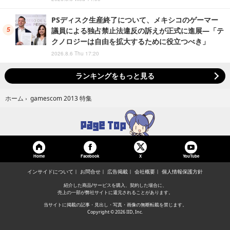
PSディスク生産終了について、メキシコのゲーマー
議員による独占禁止法違反の訴えが正式に進展―「テ
クノロジーは自由を拡大するために役立つべき」
2026.8.6 Thu 17:20
ランキングをもっと見る
gamescom 2013 特集
ホーム
›
Home
Facebook
YouTube
X
インサイドについて
お問合せ
広告掲載
会社概要
個人情報保護方針
紹介した商品/サービスを購入、契約した場合に、
売上の一部が弊社サイトに還元されることがあります。
当サイトに掲載の記事・見出し・写真・画像の無断転載を禁じます。
Copyright © 2026 IID, Inc.