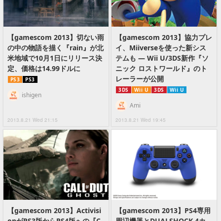
【gamescom 2013】切ない雨
【gamescom 2013】協力プレ
の中の物語を描く『rain』が北
イ、Miiverseを使った新シス
米地域で10月1日にリリース決
テムも ― Wii U/3DS新作『ソ
定、価格は14.99ドルに
ニック ロストワールド』のト
レーラーが公開
PS3
PS3
3DS
Wii U
3DS
Wii U
ishigen
Ami
2013.8.21 Wed 21:15
2013.8.21 Wed 19:45
【gamescom 2013】Activisi
【gamescom 2013】PS4専用
onがPS3版からPS4版への『C
周辺機器とDUALSHOCK 4カ