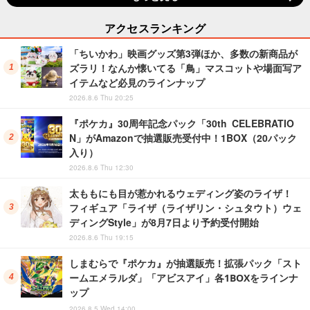
アクセスランキング
「ちいかわ」映画グッズ第3弾ほか、多数の新商品が
ズラリ！なんか懐いてる「鳥」マスコットや場面写ア
イテムなど必見のラインナップ
2026.8.6 Thu 20:25
『ポケカ』30周年記念パック「30th CELEBRATIO
N」がAmazonで抽選販売受付中！1BOX（20パック
入り）
2026.8.6 Thu 12:30
太ももにも目が惹かれるウェディング姿のライザ！
フィギュア「ライザ（ライザリン・シュタウト）ウェ
ディングStyle」が8月7日より予約受付開始
2026.8.6 Thu 19:15
しまむらで『ポケカ』が抽選販売！拡張パック「スト
ームエメラルダ」「アビスアイ」各1BOXをラインナ
ップ
2026.8.5 Wed 14:00