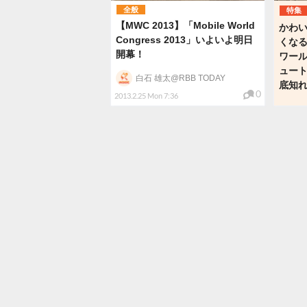
全般
特集
【MWC 2013】「Mobile World
かわ
Congress 2013」いよいよ明日
くな
開幕！
ワール
ュート
白石 雄太@RBB TODAY
底知
0
2013.2.25 Mon 7:36