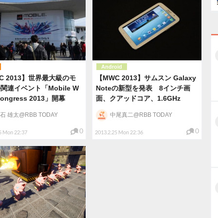
Android
C 2013】世界最大級のモ
【MWC 2013】サムスン Galaxy
関連イベント「Mobile W
Noteの新型を発表 8インチ画
 Congress 2013」開幕
面、クアッドコア、1.6GHz
石 雄太@RBB TODAY
中尾真二@RBB TODAY
0
0
5 Mon 22:37
2013.2.25 Mon 22:36