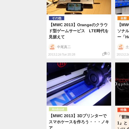
その他
全般
【MWC 2013】Orangeのクラウ
【MW
ド型ゲームサービス LTE時代を
ソナ
見据えて
ー「H
中尾真二
土
0
2013.2.26 Tue 20:28
2013.2.2
Android
特集
【MWC 2013】3Dプリンターで
「冒険
スマホケースを作ろう・・・ノキ
1』と
ア
ンツ 