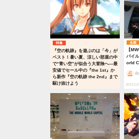
全般
特集
【MW
『空の軌跡』を遊ぶのは「今」が
バイル
ベスト！暑い夏、涼しい部屋の中
orld
で“青い空”が似合う大冒険へ―最
安値でセール中の『the 1st』か
白
ら新作『空の軌跡 the 2nd』まで
駆け抜けよう
2013.2.2