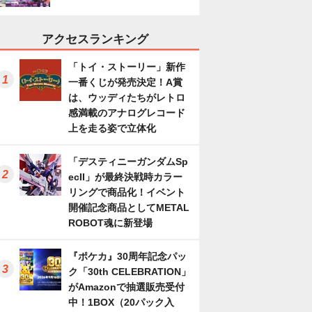
アクセスランキング
「トイ・ストーリー」新作
一番くじが発売決定！A賞
は、ウッディたちがレトロ
感満載のアナログレコード
上を走る姿で立体化
「デスティニーガンダムSp
ecII」が最終決戦時カラー
リングで商品化！イベント
開催記念商品としてMETAL
ROBOT魂に新登場
『ポケカ』30周年記念パッ
ク「30th CELEBRATION」
がAmazonで抽選販売受付
中！1BOX（20パック入