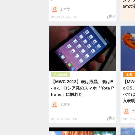
G"の
土本学
0
2013.2.26 Tue 8:15
Android
全般
【MWC 2013】表は液晶、裏はE
【MWC
-ink、ロシア発のスマホ「Yota P
x O
hone」に触れた
べては
入表
土本学
土
0
2013.2.26 Tue 8:00
2013.2.2