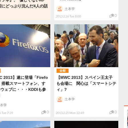
沼にどっぷり沈んだ4人の話
土本学
0
2013.2.26 Tue 8:00
全般
 2013】遂に登場「Firefo
【MWC 2013】スペイン王太子
S」搭載スマートフォン、す
も会場に 関心は「スマートシテ
ウェブに・・・KDDIも参
ィ」?
明
土本学
本学
0
0
6 Tue 7:29
2013.2.25 Mon 22:49