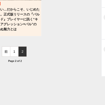
いい…だからこそ、いじめた
る。正式版リリースの『パル
ド』プレイヤーに訊く“キ
アグレッション×パル”の
れぬ魅力とは
前
1
2
Page 2 of 2