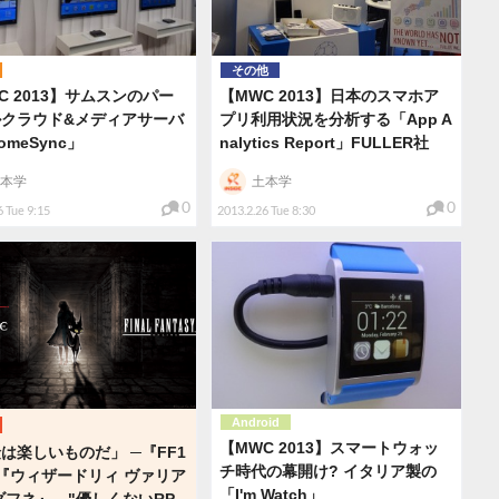
その他
C 2013】サムスンのパー
【MWC 2013】日本のスマホア
ルクラウド&メディアサーバ
プリ利用状況を分析する「App A
omeSync」
nalytics Report」FULLER社
本学
土本学
0
0
6 Tue 9:15
2013.2.26 Tue 8:30
Android
【MWC 2013】スマートウォッ
は楽しいものだ」 ─『FF1
チ時代の幕開け? イタリア製の
『ウィザードリィ ヴァリア
「I'm Watch」
ダフネ』、"優しくないRP