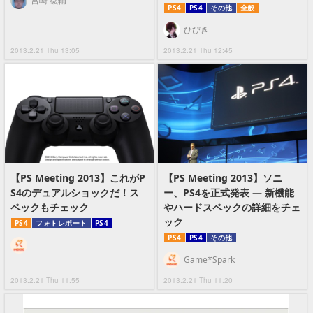
宮崎 紘輔
PS4
PS4
その他
全般
ひびき
2013.2.21 Thu 13:05
2013.2.21 Thu 12:45
【PS Meeting 2013】これがP
【PS Meeting 2013】ソニ
S4のデュアルショックだ！ス
ー、PS4を正式発表 ― 新機能
ペックもチェック
やハードスペックの詳細をチェ
ック
PS4
フォトレポート
PS4
PS4
PS4
その他
Game*Spark
2013.2.21 Thu 11:55
2013.2.21 Thu 11:20