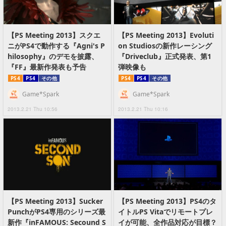
【PS Meeting 2013】スクエ
【PS Meeting 2013】Evoluti
ニがPS4で動作する『Agni's P
on Studiosの新作レーシング
hilosophy』のデモを披露、
『Driveclub』正式発表、第1
『FF』最新作発表も予告
弾映像も
PS4
PS4
その他
PS4
PS4
その他
Game*Spark
Game*Spark
2013.2.21 Thu 10:56
2013.2.21 Thu 10:16
【PS Meeting 2013】Sucker
【PS Meeting 2013】PS4のタ
PunchがPS4専用のシリーズ最
イトルPS Vitaでリモートプレ
新作『inFAMOUS: Secound S
イが可能、全作品対応が目標？