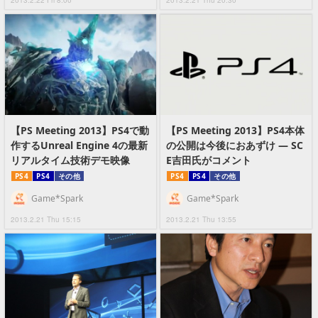
2013.2.22 Fri 8:00
2013.2.21 Thu 20:30
【PS Meeting 2013】PS4で動
【PS Meeting 2013】PS4本体
作するUnreal Engine 4の最新
の公開は今後におあずけ ― SC
リアルタイム技術デモ映像
E吉田氏がコメント
PS4
PS4
その他
PS4
PS4
その他
Game*Spark
Game*Spark
2013.2.21 Thu 15:15
2013.2.21 Thu 13:55