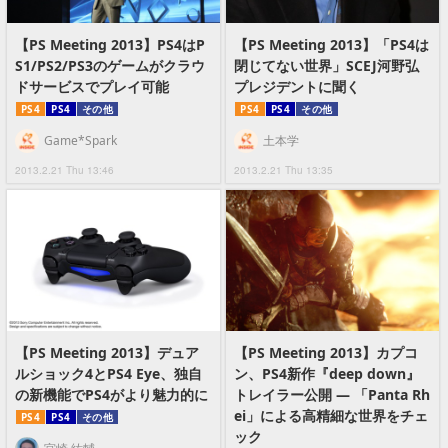
【PS Meeting 2013】PS4はP
【PS Meeting 2013】「PS4は
S1/PS2/PS3のゲームがクラウ
閉じてない世界」SCEJ河野弘
ドサービスでプレイ可能
プレジデントに聞く
PS4
PS4
その他
PS4
PS4
その他
Game*Spark
土本学
2013.2.21 Thu 13:46
2013.2.21 Thu 13:35
【PS Meeting 2013】デュア
【PS Meeting 2013】カプコ
ルショック4とPS4 Eye、独自
ン、PS4新作『deep down』
の新機能でPS4がより魅力的に
トレイラー公開 ― 「Panta Rh
ei」による高精細な世界をチェ
PS4
PS4
その他
ック