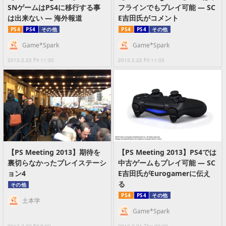
SNゲームはPS4に移行する事
フラインでもプレイ可能 ― SC
は出来ない ― 海外報道
E吉田氏がコメント
PS4
PS4
その他
PS4
PS4
その他
Game*Spark
Game*Spark
2013.2.22 Fri 11:30
2013.2.22 Fri 11:05
【PS Meeting 2013】期待を
【PS Meeting 2013】PS4では
裏切らなかったプレイステーシ
中古ゲームもプレイ可能 ― SC
ョン4
E吉田氏がEurogamerに伝え
る
その他
PS4
PS4
その他
土本学
Game*Spark