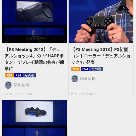
【PS Meeting 2013】「デュ
【PS Meeting 2013】PS新型
アルショック4」の「SHAREボ
コントローラー「デュアルショ
タン」でプレイ動画の共有が簡
ック4」発表
単に
PS4
PS4
その他
PS4
PS4
その他
宮崎 紘輔
宮崎 紘輔
2013.2.21 Thu 8:50
2013.2.21 Thu 8:36