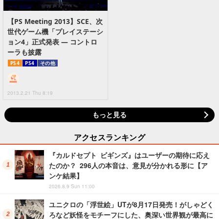
【PS Meeting 2013】SCE、次
世代ゲーム機「プレイステーシ
ョン4」正式発表 ― コントロ
ーラも披露
PS4
PS4
その他
2013.2.21 Thu 8:19
もっと見る
アクセスランキング
『カルドセプト ビギンズ』はユーザーの期待に応え
たのか？ 296人の本音は、意見が分かれる形に【ア
ンケ結果】
2026.8.9 Sun 11:00
ユニクロの「浮世絵」UTが8月17日発売！がしゃどく
ろなど妖怪をモチーフにした、奥深い世界観が最高に