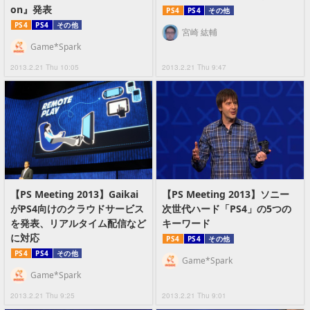
on』発表
PS4
PS4
その他
PS4
PS4
その他
宮崎 紘輔
Game*Spark
2013.2.21 Thu 10:05
2013.2.21 Thu 9:47
【PS Meeting 2013】Gaikai
【PS Meeting 2013】ソニー
がPS4向けのクラウドサービス
次世代ハード「PS4」の5つの
を発表、リアルタイム配信など
キーワード
に対応
PS4
PS4
その他
PS4
PS4
その他
Game*Spark
Game*Spark
2013.2.21 Thu 9:25
2013.2.21 Thu 9:01