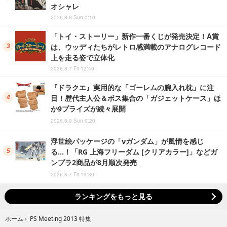
オシャレ
2026.8.9 Sun 0:10
「トイ・ストーリー」新作一番くじが発売決定！A賞
は、ウッディたちがレトロ感満載のアナログレコード
上を走る姿で立体化
2026.8.7 Fri 12:40
『ドラクエ』実用的な「ゴーレムの腕入れ枕」に注
目！歴代主人公＆ボス集合の「ガジェットケース」ほ
か9プライズが続々展開
2026.8.9 Sun 0:20
浮世絵パッケージの「νガンダム」が風情を感じ
る…！「RG 上海フリーダム [クリアカラー]」などガ
ンプラ2商品が8月順次発売
2026.8.7 Fri 19:30
ランキングをもっと見る
PS Meeting 2013 特集
ホーム
›