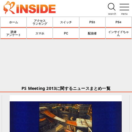
search
menu
アクセス
ホーム
スイッチ
PS5
PS4
ランキング
読者
インサイドちゃ
スマホ
PC
配信者
アンケート
ん
PS Meeting 2013に関するニュースまとめ一覧