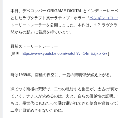
本日、デベロッパー ORIGAME DIGITAL とインディーレーベル F
としたラヴクラフト風ナラティブ・ホラー『
ペンギンコロニ
トーリートレーラーを公開しました。本作は、H.P. ラヴク
間からの影』に着想を得ています。
最新ストーリートレーラー
[動画:
https://www.youtube.com/watch?v=14mEZjkixKw
]
時は1939年。南極の夜空に、一筋の照明弾が燃え上がる。
凍てつく南極の荒野で、二つの敵対する集団が、太古の“何か
ていく。ナチスが求めるのは、力と、自らの優越性の証明。
ちは、幾世代にもわたって受け継がれてきた使命を背負って
二度と目覚めさせないために。