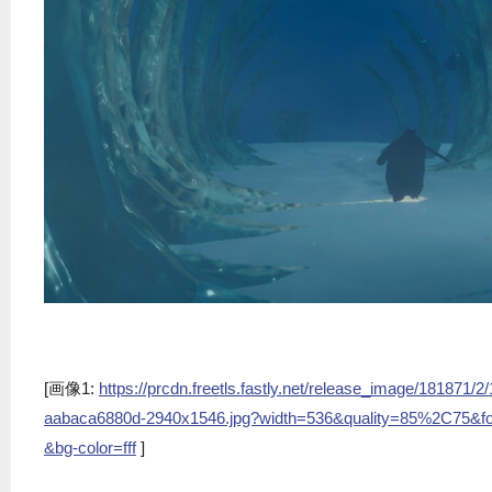
[画像1:
https://prcdn.freetls.fastly.net/release_image/18187
aabaca6880d-2940x1546.jpg?width=536&quality=85%2C75&f
&bg-color=fff
]