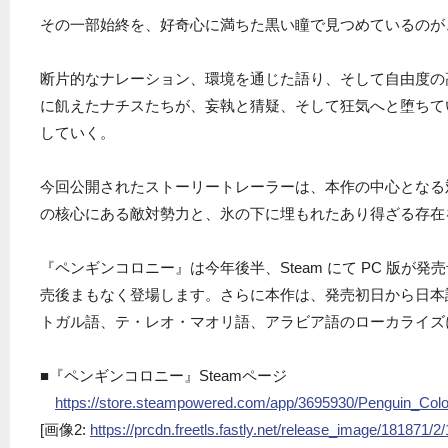
その一部始終を、好奇心に満ちた黒い瞳で見つめているのが
断片的なナレーション、環境を通じた語り、そして自由度の
に飢えたナチスたちが、妄執と猜疑、そして狂気へと堕ちて
していく。
今回公開されたストーリートレーラーは、本作の中心となる
の核心にある敵対勢力と、氷の下に埋もれたあり得ざる存在
『ペンギンコロニー』は今年後半、Steam にて PC 版が発売予定で、
売後まもなく登場します。さらに本作は、発売初日から日本
トガル語、テ・レオ・マオリ語、アラビア語のローカライズ
■『ペンギンコロニー』Steamページ
https://store.steampowered.com/app/3695930/Penguin_Colo
[画像2:
https://prcdn.freetls.fastly.net/release_image/18187