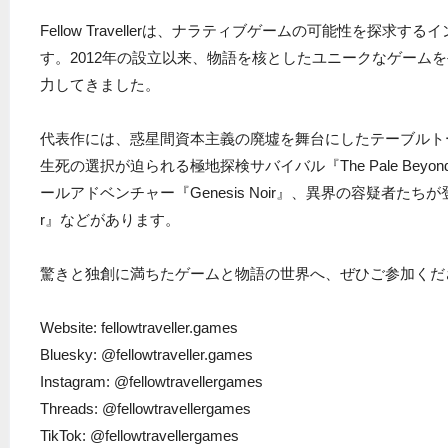
Fellow Travellerは、ナラティブゲームの可能性を探求
す。2012年の設立以来、物語を核としたユニークなゲーム
力してきました。
代表作には、惑星間資本主義の廃墟を舞台にしたテーブルトーク風RPG
生死の選択が迫られる極地探検サバイバル『The Pale Bey
ールアドベンチャー『Genesis Noir』、異界の容疑者たちが登場す
r』などがあります。
驚きと独創に満ちたゲームと物語の世界へ、ぜひご参加くだ
Website: fellowtraveller.games
Bluesky: @fellowtraveller.games
Instagram: @fellowtravellergames
Threads: @fellowtravellergames
TikTok: @fellowtravellergames