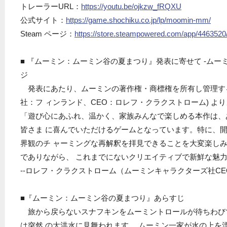
トレーラーURL：
https://youtu.be/ojkzw_fRQXU
公式サイト：
https://game.shochiku.co.jp/lp/moomin-mm/
Steam ページ：
https://store.steampowered.com/app/4463520/
■ 『ムーミン：ムーミン谷の夏まつり』発表に寄せて -ム
ジ
発表にあたり、ムーミンの著作権・商標権を所有し管理する
社：フ ィンランド、CEO：ロレフ・クラクストローム) よ
「遊び心にあふれ、温かく、家族みんなで楽しめる本作は、
皆さま に喜んでいただけるゲームとなっています。特に、
界観のチ ャーミングな再解釈を拝見できることを大変楽し
でありながら、 これまでにないクリエイティブで新鮮な魅
--ロレフ・クラクストローム（ムーミンキャラクターズ社CE
■『ムーミン：ムーミン谷の夏まつり』あらすじ
旅から戻らないスナフキンをムーミントロールが待ちわび
は突然 の大洪水に見舞われます 。ムーミン一家が水の上を