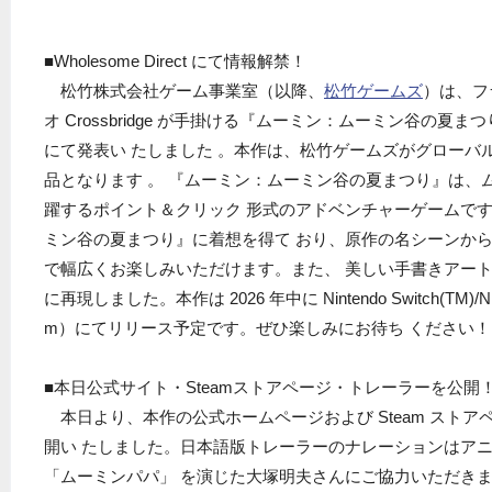
■Wholesome Direct にて情報解禁！
松竹株式会社ゲーム事業室（以降、
松竹ゲームズ
）は、フ
オ Crossbridge が手掛ける『ムーミン：ムーミン谷の夏まつり』を「
にて発表い たしました 。本作は、松竹ゲームズがグローバ
品となります 。 『ムーミン：ムーミン谷の夏まつり』は、
躍するポイント＆クリック 形式のアドベンチャーゲームです
ミン谷の夏まつり』に着想を得て おり、原作の名シーンか
で幅広くお楽しみいただけます。また、 美しい手書きアー
に再現しました。本作は 2026 年中に Nintendo Switch(TM)/Ninte
m）にてリリース予定です。ぜひ楽しみにお待ち ください！
■本日公式サイト・Steamストアページ・トレーラーを公開
本日より、本作の公式ホームページおよび Steam スト
開い たしました。日本語版トレーラーのナレーションはア
「ムーミンパパ」 を演じた大塚明夫さんにご協力いただき