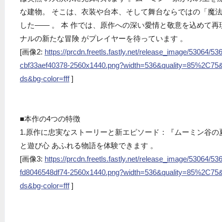
な建物。 そこは、衣装や台本、そして舞台ならではの「魔
した―― 。 本 作では、原作への深い愛情と敬意を込めて
ナルの新たな冒険 がプレイヤーを待っています 。
[画像2:
https://prcdn.freetls.fastly.net/release_image/53064
cbf33aef40378-2560x1440.png?width=536&quality=85%2C75&
ds&bg-color=fff
]
■本作の4つの特徴
1.原作に忠実なストーリーと新エピソード：『ムーミン谷
と遊び心 あふれる物語を体験できます 。
[画像3:
https://prcdn.freetls.fastly.net/release_image/53064
fd8046548df74-2560x1440.png?width=536&quality=85%2C75&
ds&bg-color=fff
]