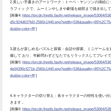
2.美しい手書きのアートワーク：トーベ・ヤンソンの挿絵
ラフィッ クで、ムーミンやしきや劇場を細部まで描き出して
[画像4:
https://prcdn.freetls.fastly.net/release_image/53064
d5c924d637fd3-2560x1440.png?width=536&quality=85%2C75
ds&bg-color=fff
]
3.誰もが楽しめるパズルと探索：会話や探索、ミニゲーム
備して おり、年齢問わずどなたでもリラックスしてプレイで
[画像5:
https://prcdn.freetls.fastly.net/release_image/53064
4e04390cf271b-2560x1440.png?width=536&quality=85%2C75
ds&bg-color=fff
]
4.キャラクターの切り替え：各キャラクターの特性を使い
きます 。
[画像6:
https://prcdn.freetls.fastly.net/release_image/53064