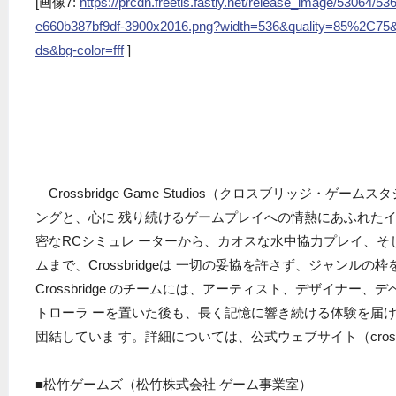
[画像7:
https://prcdn.freetls.fastly.net/release_image/53064
e660b387bf9df-3900x2016.png?width=536&quality=85%2C75&
ds&bg-color=fff
]
Crossbridge Game Studios（クロスブリッジ・ゲ
ングと、心に 残り続けるゲームプレイへの情熱にあふれた
密なRCシミュレ ーターから、カオスな水中協力プレイ、そ
ムまで、Crossbridgeは 一切の妥協を許さず、ジャンル
Crossbridge のチームには、アーティスト、デザイナー
トローラ ーを置いた後も、長く記憶に響き続ける体験を届
団結していま す。詳細については、公式ウェブサイト（crossbr
■松竹ゲームズ（松竹株式会社 ゲーム事業室）