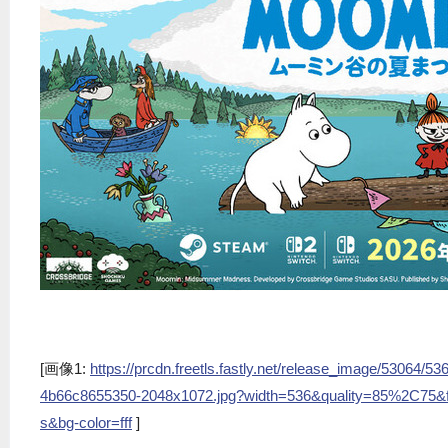
[画像1:
https://prcdn.freetls.fastly.net/release_image/53064/
4b66c8655350-2048x1072.jpg?width=536&quality=85%2C75&
s&bg-color=fff
]