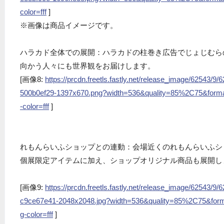
color=fff
]
※画像は商品イメージです。
ハラカド全体での展開：ハラカドの柱巻き広告でじょじむら
向かう人々にも世界観をお届けします。
[画像8:
https://prcdn.freetls.fastly.net/release_image/62543
500b0ef29-1397x670.png?width=536&quality=85%2C75&form
-color=fff
]
れもんらいふショップとの連動：会場近くのれもんらいふシ
個展限定アイテムに加え、ショップオリジナル商品も展開し
[画像9:
https://prcdn.freetls.fastly.net/release_image/62543
c9ce67e41-2048x2048.jpg?width=536&quality=85%2C75&for
g-color=fff
]