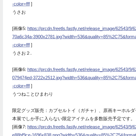
-color=fff
]
うさお
[画像5:
https://prcdn.freetls.fastly.net/release_image/62543
70a6c34a-3900x2781.jpg?width=536&quality=85%2C75&form
-color=fff
]
うさお２.
[画像6:
https://prcdn.freetls.fastly.net/release_image/62543
079474ed-3722x2512.jpg?width=536&quality=85%2C75&form
-color=fff
]
うつねことひまわり
限定グッズ販売：カプセルトイ（ガチャ）、原画キーホルダ
本展でしか手に入らない限定アイテムを多数販売予定です。
[画像7:
https://prcdn.freetls.fastly.net/release_image/62543
e88bf9ce-1696x838.png?width=536&quality=85%2C75&forma