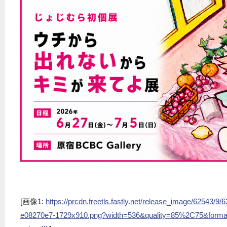
[画像1:
https://prcdn.freetls.fastly.net/release_image/62543/
e08270e7-1729x910.png?width=536&quality=85%2C75&forma