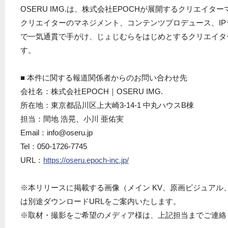
OSERU IMG.は、株式会社EPOCHが展開するクリエイ
クリエイターのマネジメント、コンテンツプロデュース、I
で一気通貫で手がけ、じょじむらをはじめとするクリエイタ
す。
■ 本件に関する報道関係者からのお問い合わせ先
会社名：株式会社EPOCH｜OSERU IMG.
所在地：東京都品川区上大崎3-14-1 中丸ハウスB棟
担当：間地 浩晃、小川 亜佑実
Email：info@oseru.jp
Tel：050-1726-7745
URL：
https://oseru.epoch-inc.jp/
※本リリースに掲載する画像（メイン KV、原画ビジュアル
は別途ダウンロードURLをご案内いたします。
※取材・撮影をご希望のメディア様は、上記担当までご連絡