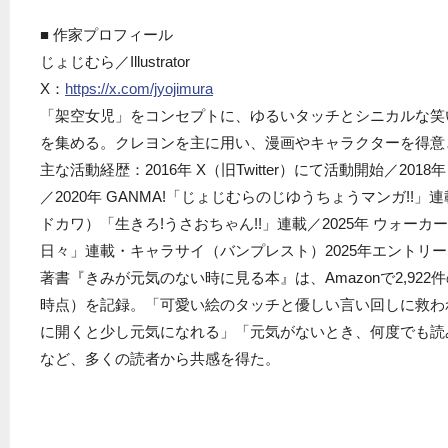
■ 作家プロフィール
じょじむら／Illustrator
X：
https://x.com/jyojimura
「架空女児」をコンセプトに、ゆるいタッチとシニカルな笑
を集める。クレヨンを主に用い、漫画やキャラクターを得意
主な活動経歴：2016年 X（旧Twitter）にて活動開始／20
／2020年 GANMA!「じょじむらのじゆうちょうマンガ!!」
ドカワ）「生きろ!うさおちゃん!!」連載／2025年 ウォー
日々」連載・キャラサイ（バンプレスト）2025年エントリー
著書『きみが元気のない時に見る本』は、Amazonで2,922件
時点）を記録。「可愛い絵のタッチと優しい言い回しに救わ
に開くと少し元気になれる」「元気がないとき、何度でも読
など、多くの読者から共感を得た。