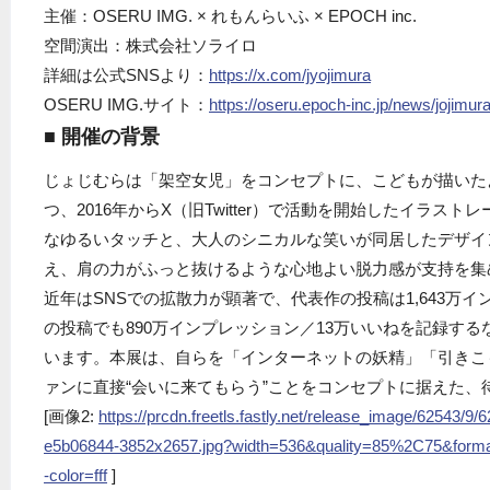
主催：OSERU IMG. × れもんらいふ × EPOCH inc.
空間演出：株式会社ソライロ
詳細は公式SNSより：
h
ttps://x.com/jyojimura
OSERU IMG.サイト：
https://oseru.epoch-inc.jp/news/jojimura-
■ 開催の背景
じょじむらは「架空女児」をコンセプトに、こどもが描いた
つ、2016年からX（旧Twitter）で活動を開始したイラス
なゆるいタッチと、大人のシニカルな笑いが同居したデザイ
え、肩の力がふっと抜けるような心地よい脱力感が支持を集
近年はSNSでの拡散力が顕著で、代表作の投稿は1,643万イ
の投稿でも890万インプレッション／13万いいねを記録す
います。本展は、自らを「インターネットの妖精」「引きこ
ァンに直接“会いに来てもらう”ことをコンセプトに据えた、
[画像2:
https://prcdn.freetls.fastly.net/release_image/62543
e5b06844-3852x2657.jpg?width=536&quality=85%2C75&form
-color=fff
]