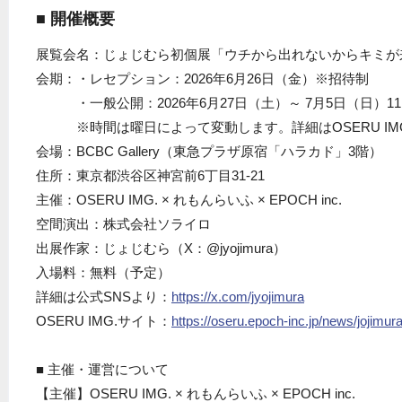
■ 開催概要
展覧会名：じょじむら初個展「ウチから出れないからキミが
会期：・レセプション：2026年6月26日（金）※招待制
・一般公開：2026年6月27日（土）～ 7月5日（日）11:00
※時間は曜日によって変動します。詳細はOSERU IMG
会場：BCBC Gallery（東急プラザ原宿「ハラカド」3階）
住所：東京都渋谷区神宮前6丁目31-21
主催：OSERU IMG. × れもんらいふ × EPOCH inc.
空間演出：株式会社ソライロ
出展作家：じょじむら（X：@jyojimura）
入場料：無料（予定）
詳細は公式SNSより：
https://x.com/jyojimura
OSERU IMG.サイト：
https://oseru.epoch-inc.jp/news/jojimura-
■ 主催・運営について
【主催】OSERU IMG. × れもんらいふ × EPOCH inc.