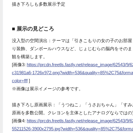
描き下ろしも多数展示予定
■ 展示の見どころ
没入型の空間演出：テーマは「引きこもりの女の子のお部屋
り装飾、ダンボールハウスなど、じょじむらの脳内をそのま
観を構築します。
[画像3:
https://prcdn.freetls.fastly.net/release_image/62543
c31981a6-1726x972.png?width=536&quality=85%2C75&forma
color=fff
]
※画像は展示イメージの参考です。
描き下ろし原画展示：「うつねこ」「うさおちゃん」「すみ
原画を多数公開。クレヨンを主体としたアナログならではの
[画像4:
https://prcdn.freetls.fastly.net/release_image/62543/
55211526-3900x2795.jpg?width=536&quality=85%2C75&form