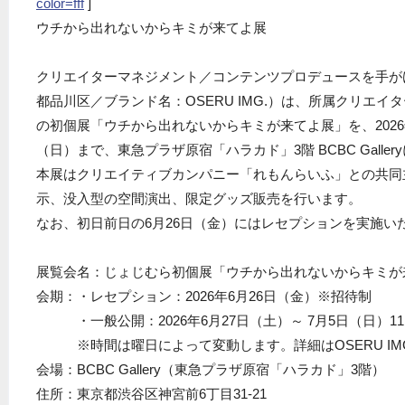
color=fff
]
ウチから出れないからキミが来てよ展
クリエイターマネジメント／コンテンツプロデュースを手がけ
都品川区／ブランド名：OSERU IMG.）は、所属クリエイター・
の初個展「ウチから出れないからキミが来てよ展」を、2026年
（日）まで、東急プラザ原宿「ハラカド」3階 BCBC Galle
本展はクリエイティブカンパニー「れもんらいふ」との共同
示、没入型の空間演出、限定グッズ販売を行います。
なお、初日前日の6月26日（金）にはレセプションを実施い
展覧会名：じょじむら初個展「ウチから出れないからキミが
会期：・レセプション：2026年6月26日（金）※招待制
・一般公開：2026年6月27日（土）～ 7月5日（日）11:00
※時間は曜日によって変動します。詳細はOSERU IMG
会場：BCBC Gallery（東急プラザ原宿「ハラカド」3階）
住所：東京都渋谷区神宮前6丁目31-21