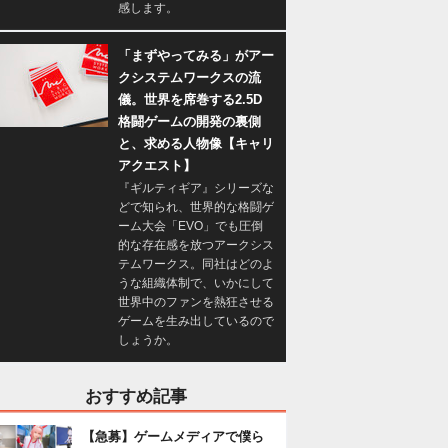
感します。
「まずやってみる」がアー
クシステムワークスの流
儀。世界を席巻する2.5D
格闘ゲームの開発の裏側
と、求める人物像【キャリ
アクエスト】
『ギルティギア』シリーズな
どで知られ、世界的な格闘ゲ
ーム大会「EVO」でも圧倒
的な存在感を放つアークシス
テムワークス。同社はどのよ
うな組織体制で、いかにして
世界中のファンを熱狂させる
ゲームを生み出しているので
しょうか。
おすすめ記事
【急募】ゲームメディアで僕ら