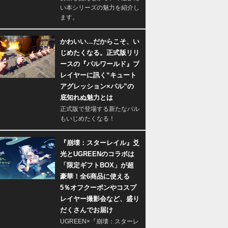
い本シリーズの魅力を紹介し
ます。
かわいい…だからこそ、い
じめたくなる。正式版リリ
ースの『パルワールド』プ
レイヤーに訊く“キュート
アグレッション×パル”の
底知れぬ魅力とは
正式版で登場する新たなパル
もいじめたくなる！
『崩壊：スターレイル』爻
光とUGREENのコラボは
「限定ギフトBOX」が超
豪華！全6商品に使える
5％オフクーポンやコスプ
レイヤー撮影会など、盛り
だくさんでお届け
UGREEN×『崩壊：スターレ