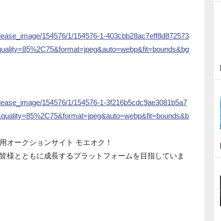
et/release_image/154576/1/154576-1-403cbb28ac7eff8d872573
quality=85%2C75&format=jpeg&auto=webp&fit=bounds&bg
et/release_image/154576/1/154576-1-3f216b5cdc9ae3081b5a7
&quality=85%2C75&format=jpeg&auto=webp&fit=bounds&b
用オークションサイト モエオク！
皆様とともに成長するプラットフォームを目指していま