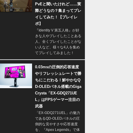
PvEと聞いたけれど……実
際どうなの？集まってプレ
イしてみた！【プレイレ
ポ】
『Identity V 第五人格』が好
きな人やプレイしたことある
人、全くプレイしたことがな
い人など、様々な4人を集め
てプレイしてみました！
0.03msの圧倒的応答速度
やリフレッシュレートで勝
ちにこだわる！鮮やかなQ
D-OLEDパネル搭載のGiga
Crysta「EX-GDQ271UE
L」はFPSゲーマー注目の
武器
「EX-GDQ271UEL」の魅力
であるQD-OLEDパネルの圧
倒的な見やすさや応答速度
を、『Apex Legends』で体