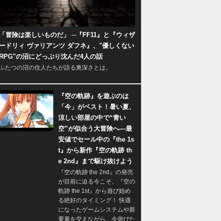
「冒険は楽しいものだ」 ─『FF11』と『ウィザ
ードリィ ヴァリアンツ ダフネ』、"優しくない
RPG"の沼にどっぷり沈んだ4人の話
ふたつの沼の住人たちが語る奥深さとは。
『空の軌跡』を遊ぶのは
「今」がベスト！暑い夏、
涼しい部屋の中で“青い
空”が似合う大冒険へ―最
安値でセール中の『the 1s
t』から新作『空の軌跡 th
e 2nd』まで駆け抜けよう
『空の軌跡 the 2nd』の発売
が目前に迫る今こそ、『空の
軌跡 the 1st』から遊び始め
る絶好のタイミング！ 快適
になったゲームシステムや新
要素を交えながら、今遊びた