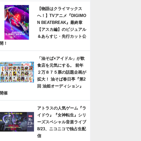
【物語はクライマックス
へ！】TVアニメ『DIGIMO
N BEATBREAK』最終章
【アスカ編】のビジュアル
＆あらすじ・先行カット公
開！
「油そば×アイドル」が飲
食店を元気にする。 前年
２万８７５票の話題企画が
拡大！ 油そば春日亭『第2
回 油姫オーディション』
開催
アトラスの人気ゲーム『ラ
イドウ』『女神転生』シリ
ーズスペシャル音楽ライブ
8/23、ニコニコで独占生配
信