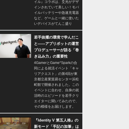
イル』コラボは、爻光がデザ
インされていて美しい！モバ
イルバッテリーや急速充電器
など、ゲームと一緒に使いた
いデバイスがてんこ盛り
若手抜擢の環境で学んだこ
と――アプリボットの運営
プロデューサーが語る「巻
き込み力」の重要性
4GamerとGame*Sparkの合
同による就活イベント「キャ
リアクエスト」の第4回が東
京都立産業貿易センター浜松
町館で開催されました。この
イベントに合わせ、自身の就
活時のエピソードを若手クリ
エイターに聞いてみたので、
その模様をお届けします。
『Identity V 第五人格』の
新モード「手記の加筆」は