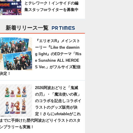
とテレワーク！インサイドの編
集スタッフorライターを募集中
新着リリース一覧
『エリオスR』メインスト
ーリー『Like the dawnin
g light』のEDテーマ「Ris
e Sunshine ALL HEROE
S Ver.」がフルサイズ配信
決定！
2026阿波おどりと「鬼滅
の刃」・「魔法使いの夜」
のコラボを記念しコラボイ
ラストのグッズ販売が決
定！さらにufotableがこれ
までに手掛けた歴代阿波おどりイラストのスタ
ンプラリーも実施！