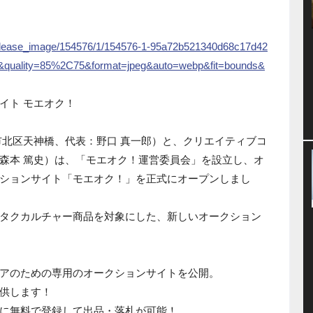
et/release_image/154576/1/154576-1-95a72b521340d68c17d42
6&quality=85%2C75&format=jpeg&auto=webp&fit=bounds&
イト モエオク！
市北区天神橋、代表：野口 真一郎）と、クリエイティブコ
森本 篤史）は、「モエオク！運営委員会」を設立し、オ
ションサイト「モエオク！」を正式にオープンしまし
タクカルチャー商品を対象にした、新しいオークション
アのための専用のオークションサイトを公開。
供します！
に無料で登録して出品・落札が可能！