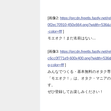
[画像2:
https://prcdn.freetls.fastly.n
0f2ec70910-450x664.png?width=536&
-color=fff
]
モエオク！まだ名前はない…
[画像3:
https://prcdn.freetls.fastly.n
c6cc0f771e9-600x400.png?width=536
g-color=fff
]
みんなでつくる・基本無料のオタク専
「モエオク！」は、オタク・マニアの
す。
ぜひ登録してお楽しみください！