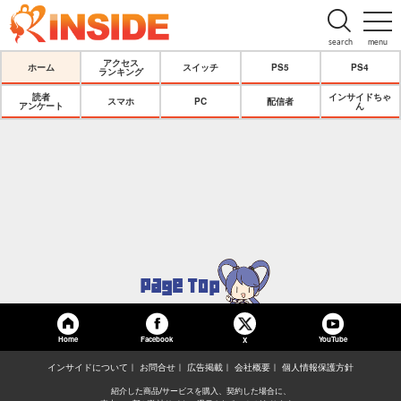
search
menu
アクセス
ホーム
スイッチ
PS5
PS4
ランキング
読者
インサイドちゃ
スマホ
PC
配信者
アンケート
ん
Home
Facebook
YouTube
X
インサイドについて
お問合せ
広告掲載
会社概要
個人情報保護方針
紹介した商品/サービスを購入、契約した場合に、