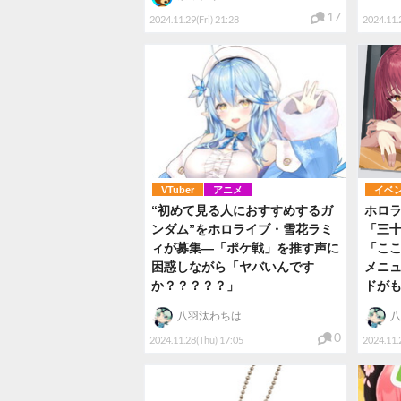
17
2024.11.29(Fri) 21:28
2024.11.2
VTuber
アニメ
イベ
“初めて見る人におすすめするガ
ホロ
ンダム”をホロライブ・雪花ラミ
「三
ィが募集―「ポケ戦」を推す声に
「こ
困惑しながら「ヤバいんです
メニ
か？？？？？」
ドが
八羽汰わちは
八
0
2024.11.28(Thu) 17:05
2024.11.