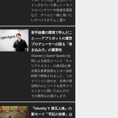
イル』コラボは、爻光がデザ
インされていて美しい！モバ
イルバッテリーや急速充電器
など、ゲームと一緒に使いた
いデバイスがてんこ盛り
若手抜擢の環境で学んだこ
と――アプリボットの運営
プロデューサーが語る「巻
き込み力」の重要性
4GamerとGame*Sparkの合
同による就活イベント「キャ
リアクエスト」の第4回が東
京都立産業貿易センター浜松
町館で開催されました。この
イベントに合わせ、自身の就
活時のエピソードを若手クリ
エイターに聞いてみたので、
その模様をお届けします。
『Identity V 第五人格』の
新モード「手記の加筆」は