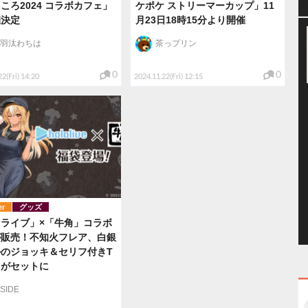
ころ2024 コラボカフェ」
ケポケ ストリーマーカップ」11
催決定
月23日18時15分より開催
羽汰わちは
茶っプリン
0
0
2(Fri) 14:20
2024.11.22(Fri) 12:15
er
グッズ
ライブ」×「牛角」コラボ
が販売！不知火フレア、白銀
のジョッキ＆セリフ付きT
ツがセットに
NSIDE