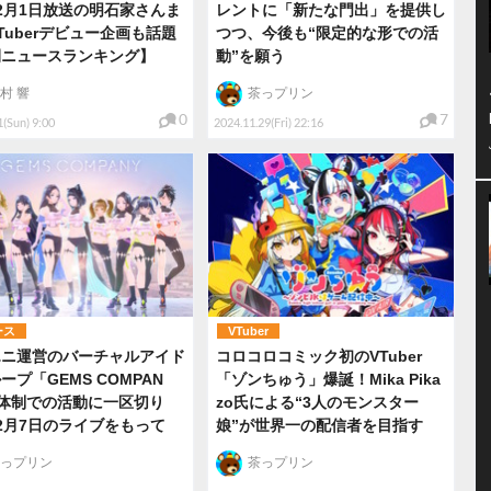
2月1日放送の明石家さんま
レントに「新たな門出」を提供し
Tuberデビュー企画も話題
つつ、今後も“限定的な形での活
間ニュースランキング】
動”を願う
村 響
茶っプリン
0
7
1(Sun) 9:00
2024.11.29(Fri) 22:16
ース
VTuber
エニ運営のバーチャルアイド
コロコロコミック初のVTuber
ープ「GEMS COMPAN
「ゾンちゅう」爆誕！Mika Pika
体制での活動に一区切り
zo氏による“3人のモンスター
2月7日のライブをもって
娘”が世界一の配信者を目指す
っプリン
茶っプリン