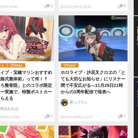
0
0
9(Fri) 14:45
2024.11.29(Fri) 10:50
ント
VTuber
VTuber
ライブ・宝鐘マリンおすすめ
ホロライブ・沙花叉クロヱの「と
十路式整体術」って何！？
ても大切なお知らせ」にリスナー
ころ整骨院」とのコラボ限定
間で不安広がる―11月29日21時
ュー実施で、特製ポストカー
からの3周年配信で発表へ
もらえる
茶っプリン
羽汰わちは
0
7
28(Thu) 17:00
2024.11.28(Thu) 11:25