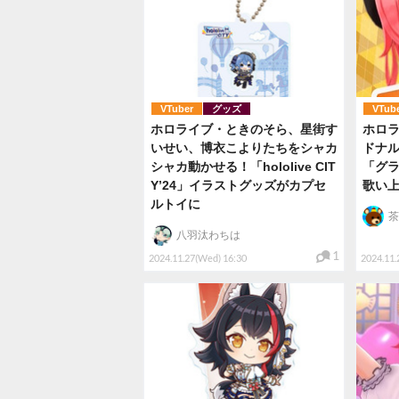
VTuber
グッズ
VTub
ホロライブ・ときのそら、星街す
ホロ
いせい、博衣こよりたちをシャカ
ドナ
シャカ動かせる！「hololive CIT
「グ
Y’24」イラストグッズがカプセ
歌い
ルトイに
茶
八羽汰わちは
1
2024.11.27(Wed) 16:30
2024.11.