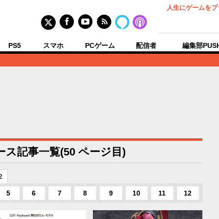
人生にゲームをプ
PS5
スマホ
PCゲーム
配信者
編集部PUS
ス記事一覧(50 ページ目)
2
5
6
7
8
9
10
11
12