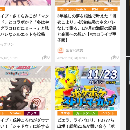
er
Nintendo Switch
PS4
VTuber
ライブ・さくらみこが「マク
3年越しの夢を根性で叶えた「博
ルド」とコラボか？「冬はや
衣こより」-試合結果のネタバレ
りグラコロだにぇ～～」と呟
なしで贈る、1か月の激闘の記録
レバレなシルエットを投稿
と企画への想い【#ホロライブ甲
子園】
っプリン
気賀沢昌志
0
0
26(Tue) 18:31
2024.11.23(Sat) 10:00
ント
VTuber
グッズ
スマホ
カードゲーム
イベント
ライブ・戌神ころねがダウナ
ビエラ、ライバロリ、FB777ら
愛い！「シャドウ」に扮する
出場！総勢21名が競い合う「ポ