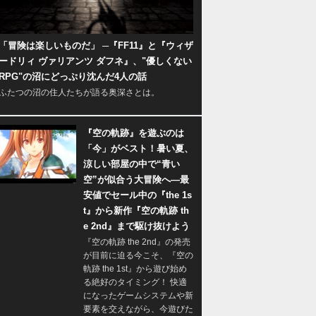
「冒険は楽しいものだ」 ─『FF11』と『ウィザ
ードリィ ヴァリアンツ ダフネ』、"優しくない
RPG"の沼にどっぷり沈んだ4人の話
ふたつの沼の住人たちが語る奥深さとは。
『空の軌跡』を遊ぶのは
「今」がベスト！暑い夏、
涼しい部屋の中で“青い
空”が似合う大冒険へ―最
安値でセール中の『the 1s
t』から新作『空の軌跡 th
e 2nd』まで駆け抜けよう
『空の軌跡 the 2nd』の発売
が目前に迫る今こそ、『空の
軌跡 the 1st』から遊び始め
る絶好のタイミング！ 快適
になったゲームシステムや新
要素を交えながら、今遊びた