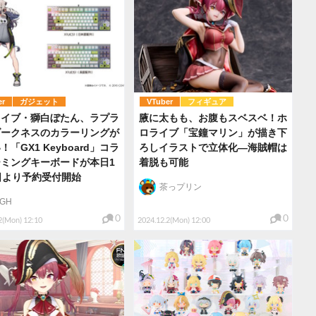
er
ガジェット
VTuber
フィギュア
ライブ・獅白ぼたん、ラプラ
腋に太もも、お腹もスベスベ！ホ
ダークネスのカラーリングが
ロライブ「宝鐘マリン」が描き下
！「GX1 Keyboard」コラ
ろしイラストで立体化―海賊帽は
ミングキーボードが本日1
着脱も可能
日より予約受付開始
茶っプリン
IGH
0
0
2(Mon) 12:10
2024.12.2(Mon) 12:00