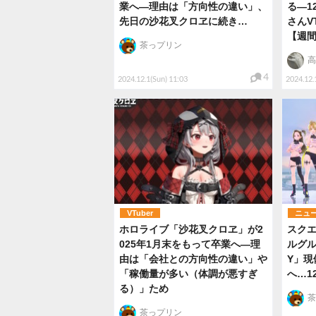
業へ―理由は「方向性の違い」、
る―1
先日の沙花叉クロヱに続き…
さんV
【週
茶っプリン
高
4
2024.12.1(Sun) 11:03
2024.12.
VTuber
ニュ
ホロライブ「沙花叉クロヱ」が2
スク
025年1月末をもって卒業へ―理
ルグル
由は「会社との方向性の違い」や
Y」現
「稼働量が多い（体調が悪すぎ
へ…1
る）」ため
茶
茶っプリン