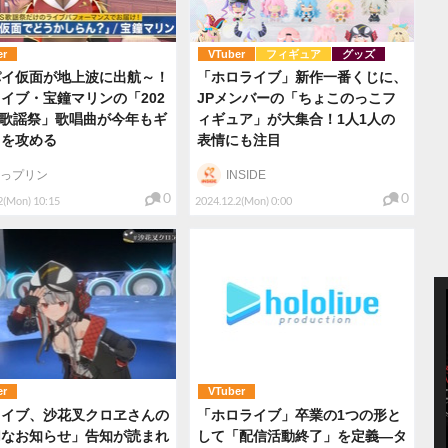
er
VTuber
フィギュア
グッズ
パイ仮面が地上波に出航～！
「ホロライブ」新作一番くじに、
イブ・宝鐘マリンの「202
JPメンバーの「ちょこのっこフ
NS歌謡祭」歌唱曲が今年もギ
ィギュア」が大集合！1人1人の
リを攻める
表情にも注目
っプリン
INSIDE
0
0
2(Mon) 10:15
2024.12.2(Mon) 0:00
er
VTuber
ライブ、沙花叉クロヱさんの
「ホロライブ」卒業の1つの形と
切なお知らせ」告知が読まれ
して「配信活動終了」を定義―タ