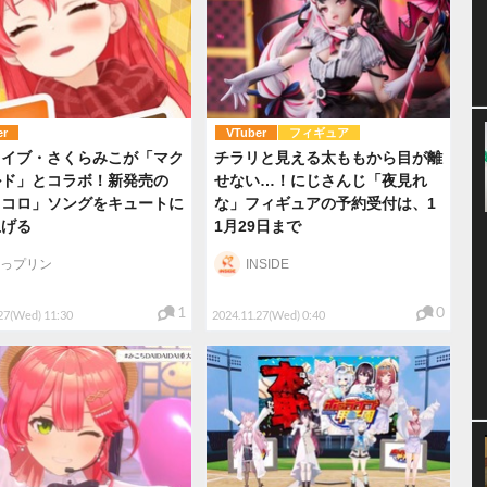
er
VTuber
フィギュア
ライブ・さくらみこが「マク
チラリと見える太ももから目が離
ルド」とコラボ！新発売の
せない…！にじさんじ「夜見れ
ラコロ」ソングをキュートに
な」フィギュアの予約受付は、1
上げる
1月29日まで
っプリン
INSIDE
1
0
27(Wed) 11:30
2024.11.27(Wed) 0:40