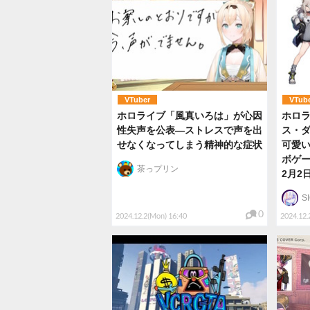
VTuber
VTub
ホロライブ「風真いろは」が心因
ホロ
性失声を公表―ストレスで声を出
ス・
せなくなってしまう精神的な症状
可愛い
ボゲー
茶っプリン
2月2
S
0
2024.12.2(Mon) 16:40
2024.12.