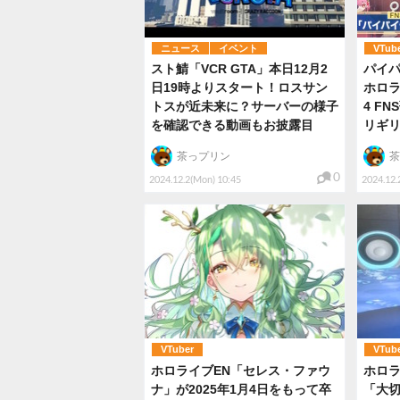
ニュース
イベント
VTub
スト鯖「VCR GTA」本日12月2
パイ
日19時よりスタート！ロスサン
ホロラ
トスが近未来に？サーバーの様子
4 F
を確認できる動画もお披露目
リギ
茶っプリン
茶
0
2024.12.2(Mon) 10:45
2024.12.
VTuber
VTub
ホロライブEN「セレス・ファウ
ホロ
ナ」が2025年1月4日をもって卒
「大