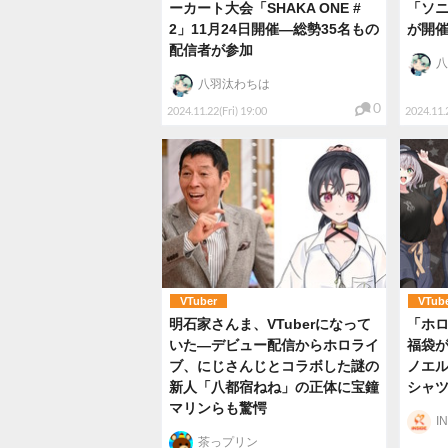
ーカート大会「SHAKA ONE #
「ソニ
2」11月24日開催―総勢35名もの
が開
配信者が参加
八
八羽汰わちは
0
2024.11.22(Fri) 19:00
2024.11.2
VTuber
VTub
明石家さんま、VTuberになって
「ホロ
いた―デビュー配信からホロライ
福袋
ブ、にじさんじとコラボした謎の
ノエル
新人「八都宿ねね」の正体に宝鐘
シャ
マリンらも驚愕
I
茶っプリン