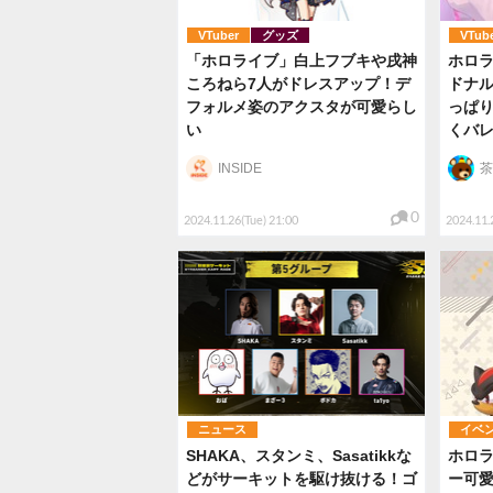
VTuber
グッズ
VTub
「ホロライブ」白上フブキや戌神
ホロ
ころねら7人がドレスアップ！デ
ドナ
フォルメ姿のアクスタが可愛らし
っぱ
い
くバ
INSIDE
茶
0
2024.11.26(Tue) 21:00
2024.11.
ニュース
イベ
SHAKA、スタンミ、Sasatikkな
ホロ
どがサーキットを駆け抜ける！ゴ
ー可