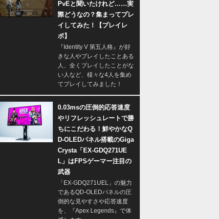
PvEと聞いたけれど……実
際どうなの？集まってプレ
イしてみた！【プレイレ
ポ】
『Identity V 第五人格』が好
きな人やプレイしたことある
人、全くプレイしたことがな
い人など、様々な4人を集め
てプレイしてみました！
0.03msの圧倒的応答速度
やリフレッシュレートで勝
ちにこだわる！鮮やかなQ
D-OLEDパネル搭載のGiga
Crysta「EX-GDQ271UE
L」はFPSゲーマー注目の
武器
「EX-GDQ271UEL」の魅力
であるQD-OLEDパネルの圧
倒的な見やすさや応答速度
を、『Apex Legends』で体