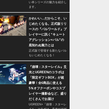
い本シリーズの魅力を紹介し
ます。
かわいい…だからこそ、い
じめたくなる。正式版リリ
ースの『パルワールド』プ
レイヤーに訊く“キュート
アグレッション×パル”の
底知れぬ魅力とは
正式版で登場する新たなパル
もいじめたくなる！
『崩壊：スターレイル』爻
光とUGREENのコラボは
「限定ギフトBOX」が超
豪華！全6商品に使える
5％オフクーポンやコスプ
レイヤー撮影会など、盛り
だくさんでお届け
UGREEN×『崩壊：スターレ