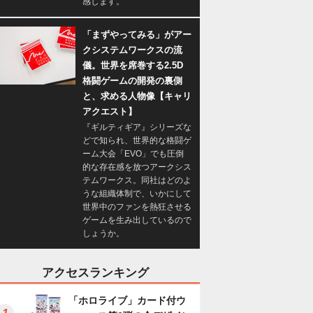
感します。
「まずやってみる」がアー
クシステムワークスの流
儀。世界を席巻する2.5D
格闘ゲームの開発の裏側
と、求める人物像【キャリ
アクエスト】
『ギルティギア』シリーズな
どで知られ、世界的な格闘ゲ
ーム大会「EVO」でも圧倒
的な存在感を放つアークシス
テムワークス。同社はどのよ
うな組織体制で、いかにして
世界中のファンを熱狂させる
ゲームを生み出しているので
しょうか。
アクセスランキング
「ホロライブ」カード付ウ