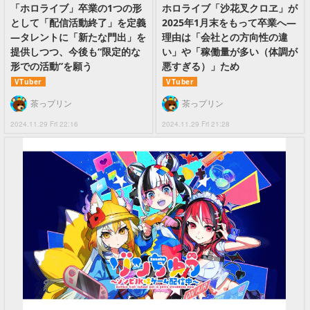
「ホロライブ」卒業の1つの形
ホロライブ「沙花叉クロヱ」が
として「配信活動終了」を定義
2025年1月末をもって卒業へ―
―タレントに「新たな門出」を
理由は「会社との方向性の違
提供しつつ、今後も“限定的な
い」や「稼働量が多い（体調が
形での活動”を願う
悪すぎる）」ため
VTuber
VTuber
茶っプリン
茶っプリン
2024.11.29 Fri 22:16
2024.11.29 Fri 21:28