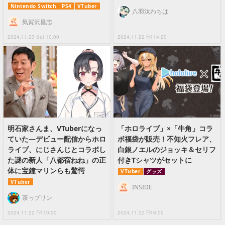
Nintendo Switch
PS4
VTuber
八羽汰わちは
気賀沢昌志
2024.11.23 Sat 10:00
2024.11.22 Fri 14:20
明石家さんま、VTuberになっ
「ホロライブ」×「牛角」コラ
ていた―デビュー配信からホロ
ボ福袋が販売！不知火フレア、
ライブ、にじさんじとコラボし
白銀ノエルのジョッキ＆セリフ
た謎の新人「八都宿ねね」の正
付きTシャツがセットに
体に宝鐘マリンらも驚愕
VTuber
グッズ
VTuber
INSIDE
茶っプリン
2024.11.22 Fri 10:20
2024.11.22 Fri 6:00