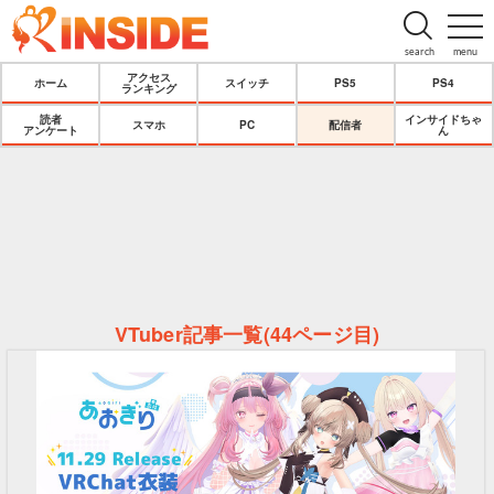
search
menu
アクセス
ホーム
スイッチ
PS5
PS4
ランキング
読者
インサイドちゃ
スマホ
PC
配信者
アンケート
ん
VTuber記事一覧(44ページ目)