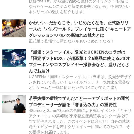
軌跡 the 1st』から遊び始める絶好のタイミング！ 快適に
なったゲームシステムや新要素を交えながら、今遊びたい
本シリーズの魅力を紹介します。
かわいい…だからこそ、いじめたくなる。正式版リリ
ースの『パルワールド』プレイヤーに訊く“キュートア
グレッション×パル”の底知れぬ魅力とは
正式版で登場する新たなパルもいじめたくなる！
『崩壊：スターレイル』爻光とUGREENのコラボは
「限定ギフトBOX」が超豪華！全6商品に使える5％オ
フクーポンやコスプレイヤー撮影会など、盛りだくさ
んでお届け
UGREEN×『崩壊：スターレイル』コラボは、爻光がデザイ
ンされていて美しい！モバイルバッテリーや急速充電器な
ど、ゲームと一緒に使いたいデバイスがてんこ盛り
若手抜擢の環境で学んだこと――アプリボットの運営
プロデューサーが語る「巻き込み力」の重要性
4GamerとGame*Sparkの合同による就活イベント「キャリ
アクエスト」の第4回が東京都立産業貿易センター浜松町
館で開催されました。このイベントに合わせ、自身の就活
時のエピソードを若手クリエイターに聞いてみたので、そ
の模様をお届けします。