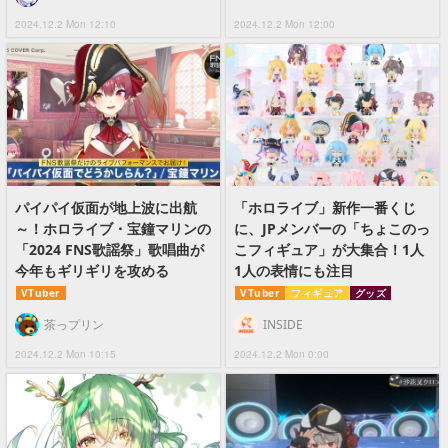
2024.12.2 Mon 12:10
2024.12.2 Mon 12:00
パイパイ仮面が地上波に出航
「ホロライブ」新作一番くじ
～！ホロライブ・宝鐘マリンの
に、JPメンバーの「ちょこのっ
「2024 FNS歌謡祭」歌唱曲が
こフィギュア」が大集合！1人
今年もギリギリを攻める
1人の表情にも注目
VTuber
VTuber
フィギュア
グッズ
茶っプリン
INSIDE
2024.12.2 Mon 10:15
2024.12.2 Mon 0:00