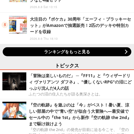
2026.8.8 Sat 13:15
大注目の『ポケカ』30周年「エーフィ・ブラッキーセ
ット」がAmazonで抽選販売！2匹のデッキや特別カ
ードを収録
2026.8.6 Thu 18:10
ランキングをもっと見る
トピックス
「冒険は楽しいものだ」 ─『FF11』と『ウィザードリ
ィ ヴァリアンツ ダフネ』、"優しくないRPG"の沼にど
っぷり沈んだ4人の話
ふたつの沼の住人たちが語る奥深さとは。
『空の軌跡』を遊ぶのは「今」がベスト！暑い夏、涼
しい部屋の中で“青い空”が似合う大冒険へ―最安値で
セール中の『the 1st』から新作『空の軌跡 the 2nd』
まで駆け抜けよう
『空の軌跡 the 2nd』の発売が目前に迫る今こそ、『空の