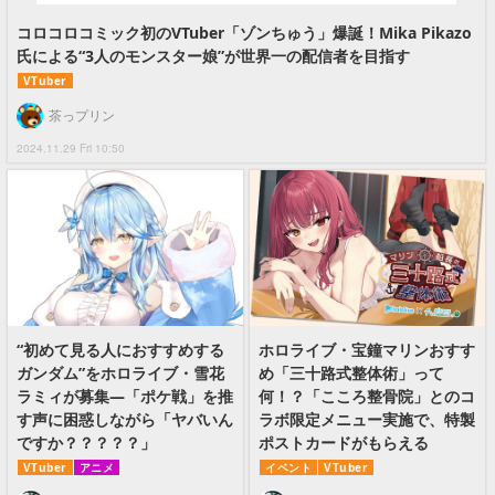
コロコロコミック初のVTuber「ゾンちゅう」爆誕！Mika Pikazo
氏による“3人のモンスター娘”が世界一の配信者を目指す
VTuber
茶っプリン
2024.11.29 Fri 10:50
“初めて見る人におすすめする
ホロライブ・宝鐘マリンおすす
ガンダム”をホロライブ・雪花
め「三十路式整体術」って
ラミィが募集―「ポケ戦」を推
何！？「こころ整骨院」とのコ
す声に困惑しながら「ヤバいん
ラボ限定メニュー実施で、特製
ですか？？？？？」
ポストカードがもらえる
VTuber
アニメ
イベント
VTuber