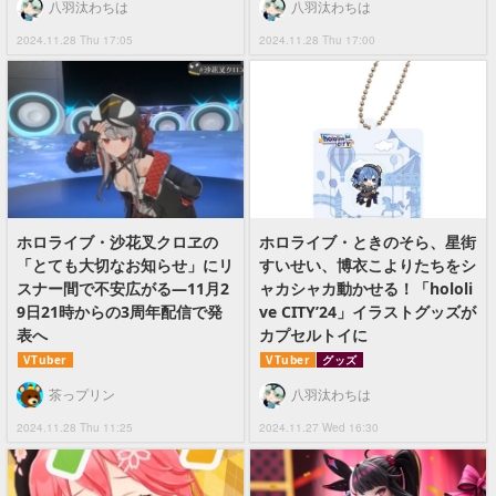
八羽汰わちは
八羽汰わちは
2024.11.28 Thu 17:05
2024.11.28 Thu 17:00
ホロライブ・沙花叉クロヱの
ホロライブ・ときのそら、星街
「とても大切なお知らせ」にリ
すいせい、博衣こよりたちをシ
スナー間で不安広がる―11月2
ャカシャカ動かせる！「hololi
9日21時からの3周年配信で発
ve CITY’24」イラストグッズが
表へ
カプセルトイに
VTuber
VTuber
グッズ
茶っプリン
八羽汰わちは
2024.11.28 Thu 11:25
2024.11.27 Wed 16:30