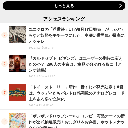
もっと見る
アクセスランキング
ユニクロの「浮世絵」UTが8月17日発売！がしゃどく
ろなど妖怪をモチーフにした、奥深い世界観が最高に
オシャレ
2026.8.9 Sun 0:10
『カルドセプト ビギンズ』はユーザーの期待に応え
たのか？ 296人の本音は、意見が分かれる形に【ア
ンケ結果】
2026.8.9 Sun 11:00
「トイ・ストーリー」新作一番くじが発売決定！A賞
は、ウッディたちがレトロ感満載のアナログレコード
上を走る姿で立体化
2026.8.7 Fri 12:40
「ボンボンドロップシール」コンビニ商品テーマの新
作が公式抽選販売！おにぎり＆お弁当、ホットスナッ
クなど4種セット