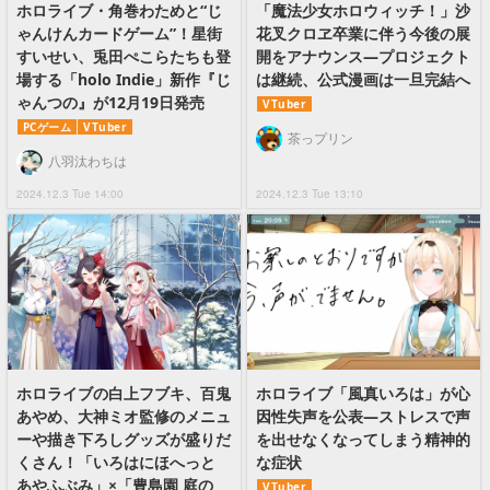
ホロライブ・角巻わためと“じ
「魔法少女ホロウィッチ！」沙
ゃんけんカードゲーム”！星街
花叉クロヱ卒業に伴う今後の展
すいせい、兎田ぺこらたちも登
開をアナウンス―プロジェクト
場する「holo Indie」新作『じ
は継続、公式漫画は一旦完結へ
ゃんつの』が12月19日発売
VTuber
PCゲーム
VTuber
茶っプリン
八羽汰わちは
2024.12.3 Tue 14:00
2024.12.3 Tue 13:10
ホロライブの白上フブキ、百鬼
ホロライブ「風真いろは」が心
あやめ、大神ミオ監修のメニュ
因性失声を公表―ストレスで声
ーや描き下ろしグッズが盛りだ
を出せなくなってしまう精神的
くさん！「いろはにほへっと
な症状
あやふぶみ」×「豊島園 庭の
VTuber