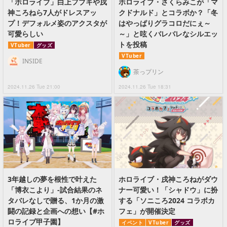
「ホロライブ」白上フブキや戌
ホロライブ・さくらみこが「マ
神ころねら7人がドレスアッ
クドナルド」とコラボか？「冬
プ！デフォルメ姿のアクスタが
はやっぱりグラコロだにぇ～
可愛らしい
～」と呟くバレバレなシルエッ
トを投稿
VTuber
グッズ
VTuber
INSIDE
茶っプリン
2024.11.26 Tue 21:00
2024.11.26 Tue 18:31
3年越しの夢を根性で叶えた
ホロライブ・戌神ころねがダウ
「博衣こより」-試合結果のネ
ナー可愛い！「シャドウ」に扮
タバレなしで贈る、1か月の激
する「ソニころ2024 コラボカ
闘の記録と企画への想い【#ホ
フェ」が開催決定
ロライブ甲子園】
イベント
VTuber
グッズ