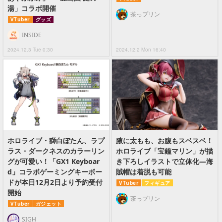
湯」コラボ開催
茶っプリン
VTuber
グッズ
INSIDE
2024.12.3 Tue 0:30
2024.12.2 Mon 16:40
ホロライブ・獅白ぼたん、ラプ
腋に太もも、お腹もスベスベ！
ラス・ダークネスのカラーリン
ホロライブ「宝鐘マリン」が描
グが可愛い！「GX1 Keyboar
き下ろしイラストで立体化―海
d」コラボゲーミングキーボー
賊帽は着脱も可能
ドが本日12月2日より予約受付
VTuber
フィギュア
開始
茶っプリン
VTuber
ガジェット
SIGH