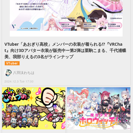
VTuber「あおぎり高校」メンバーの衣装が着られる!?『VRCha
t』向け3Dアバター衣装が販売中ー第2弾は栗駒こまる、千代浦蝶
美、我部りえるの3名がラインナップ
VTuber
八羽汰わちは
2024.12.3 Tue 17:00