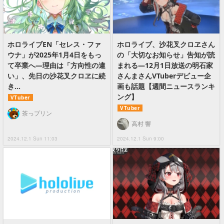
ホロライブEN「セレス・ファ
ホロライブ、沙花叉クロヱさん
ウナ」が2025年1月4日をもっ
の「大切なお知らせ」告知が読
て卒業へ―理由は「方向性の違
まれる―12月1日放送の明石家
い」、先日の沙花叉クロヱに続
さんまさんVTuberデビュー企
き…
画も話題【週間ニュースランキ
ング】
VTuber
VTuber
茶っプリン
高村 響
2024.12.1 Sun 11:03
2024.12.1 Sun 9:00