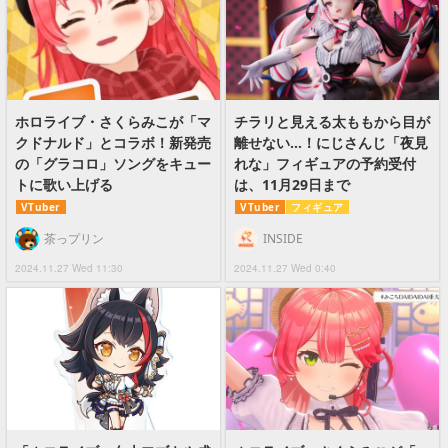
ホロライブ・さくらみこが「マ
チラリと見える太ももから目が
クドナルド」とコラボ！新発売
離せない…！にじさんじ「夜見
の「グラコロ」ソングをキュー
れな」フィギュアの予約受付
トに歌い上げる
は、11月29日まで
VTuber
VTuber
フィギュア
茶っプリン
INSIDE
2024.11.27 Wed 11:30
2024.11.27 Wed 0:40