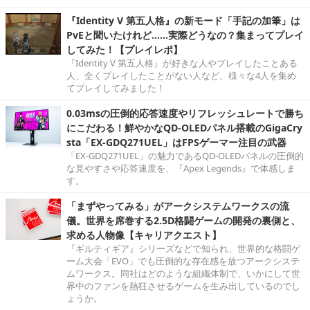
『Identity V 第五人格』の新モード「手記の加筆」は
PvEと聞いたけれど……実際どうなの？集まってプレイ
してみた！【プレイレポ】
『Identity V 第五人格』が好きな人やプレイしたことある
人、全くプレイしたことがない人など、様々な4人を集め
てプレイしてみました！
0.03msの圧倒的応答速度やリフレッシュレートで勝ち
にこだわる！鮮やかなQD-OLEDパネル搭載のGigaCry
sta「EX-GDQ271UEL」はFPSゲーマー注目の武器
「EX-GDQ271UEL」の魅力であるQD-OLEDパネルの圧倒的
な見やすさや応答速度を、『Apex Legends』で体感しま
す。
「まずやってみる」がアークシステムワークスの流
儀。世界を席巻する2.5D格闘ゲームの開発の裏側と、
求める人物像【キャリアクエスト】
『ギルティギア』シリーズなどで知られ、世界的な格闘ゲ
ーム大会「EVO」でも圧倒的な存在感を放つアークシステ
ムワークス。同社はどのような組織体制で、いかにして世
界中のファンを熱狂させるゲームを生み出しているのでし
ょうか。