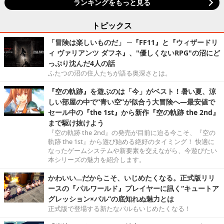
ランキングをもっと見る
トピックス
「冒険は楽しいものだ」 ─『FF11』と『ウィザードリ
ィ ヴァリアンツ ダフネ』、"優しくないRPG"の沼にど
っぷり沈んだ4人の話
ふたつの沼の住人たちが語る奥深さとは。
『空の軌跡』を遊ぶのは「今」がベスト！暑い夏、涼
しい部屋の中で“青い空”が似合う大冒険へ―最安値で
セール中の『the 1st』から新作『空の軌跡 the 2nd』
まで駆け抜けよう
『空の軌跡 the 2nd』の発売が目前に迫る今こそ、『空の
軌跡 the 1st』から遊び始める絶好のタイミング！ 快適に
なったゲームシステムや新要素を交えながら、今遊びたい
本シリーズの魅力を紹介します。
かわいい…だからこそ、いじめたくなる。正式版リリ
ースの『パルワールド』プレイヤーに訊く“キュートア
グレッション×パル”の底知れぬ魅力とは
正式版で登場する新たなパルもいじめたくなる！