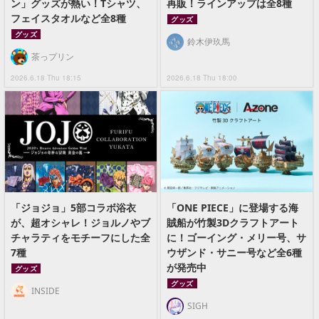
ン」グッズが熱い！Tシャツ、
再販！ラインアップは全8種
フェイスタオルなど全8種
グッズ
グッズ
鈴木伊玖馬
茶っプリン
2026.6.18 Thu 18:15
2026.6.18 Thu 18:00
「ジョジョ」5部コラボ浴衣
「ONE PIECE」に登場する海
が、超オシャレ！ジョルノやブ
賊船が竹製3Dクラフトアート
チャラティをモチーフにした全
に！ゴーイング・メリー号、サ
7種
ウザンド・サニー号など全6種
が発売中
グッズ
グッズ
INSIDE
SIGH