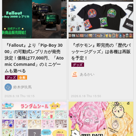
『Fallout』より「Pip-Boy 30
『ポケモン』即完売の「歴代パ
00」の可動式レプリカが発売
ッケージグッズ」は各種は再販
決定！価格は77,000円、「Ato
を予定！
mic Command」のミニゲー
グッズ
ムも遊べる
あるかい
グッズ
全般
鈴木伊玖馬
2026.6.18 Thu 16:15
2026.6.18 Thu 15:50