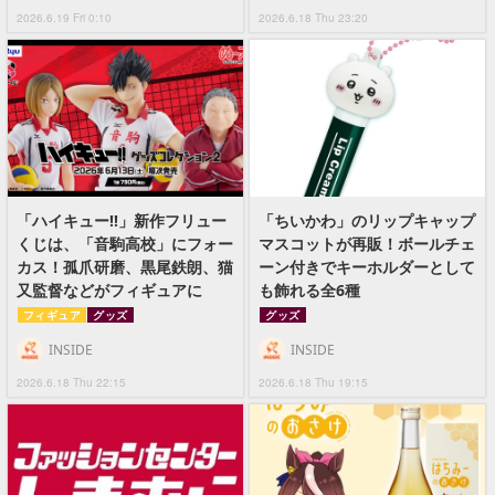
2026.6.19 Fri 0:10
2026.6.18 Thu 23:20
「ハイキュー!!」新作フリュー
「ちいかわ」のリップキャップ
くじは、「音駒高校」にフォー
マスコットが再販！ボールチェ
カス！孤爪研磨、黒尾鉄朗、猫
ーン付きでキーホルダーとして
又監督などがフィギュアに
も飾れる全6種
フィギュア
グッズ
グッズ
INSIDE
INSIDE
2026.6.18 Thu 22:15
2026.6.18 Thu 19:15