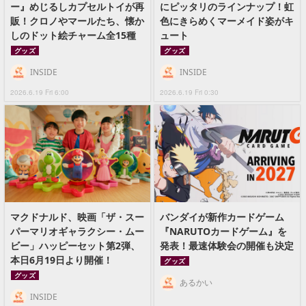
ー』めじるしカプセルトイが再
にピッタリのラインナップ！虹
販！クロノやマールたち、懐か
色にきらめくマーメイド姿がキ
しのドット絵チャーム全15種
ュート
グッズ
グッズ
INSIDE
INSIDE
2026.6.19 Fri 6:00
2026.6.19 Fri 0:30
マクドナルド、映画「ザ・スー
バンダイが新作カードゲーム
パーマリオギャラクシー・ムー
『NARUTOカードゲーム』を
ビー」ハッピーセット第2弾、
発表！最速体験会の開催も決定
本日6月19日より開催！
グッズ
グッズ
あるかい
INSIDE