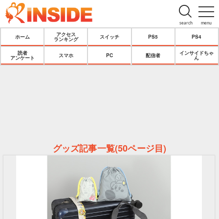
search
menu
アクセス
ホーム
スイッチ
PS5
PS4
ランキング
読者
インサイドちゃ
スマホ
PC
配信者
アンケート
ん
グッズ記事一覧(50ページ目)