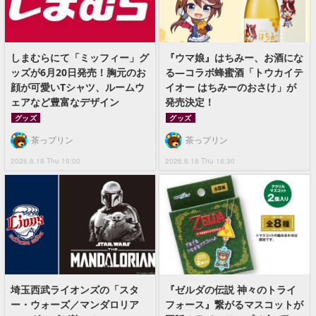
しまむらにて「ミッフィー」グ
『ウマ娘』はちみー、お酒にな
ッズが6月20日発売！胸元のお
る―コラボ蜂蜜酒「トウカイテ
顔が可愛いTシャツ、ルームウ
イオー はちみーのおさけ」が
ェアなど豊富なデザイン
発売決定！
グッズ
グッズ
茶っプリン
茶っプリン
2026.6.18 Thu 19:00
2026.6.18 Thu 18:30
埼玉西武ライオンズの「スタ
『ゼルダの伝説 神々のトライ
ー・ウォーズ／マンダロリア
フォース』繋がるマスコットが