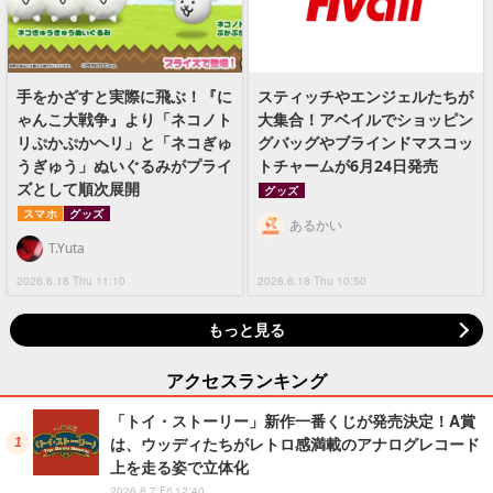
手をかざすと実際に飛ぶ！『に
スティッチやエンジェルたちが
ゃんこ大戦争』より「ネコノト
大集合！アベイルでショッピン
リぷかぷかヘリ」と「ネコぎゅ
グバッグやブラインドマスコッ
うぎゅう」ぬいぐるみがプライ
トチャームが6月24日発売
ズとして順次展開
グッズ
スマホ
グッズ
あるかい
T.Yuta
2026.6.18 Thu 11:10
2026.6.18 Thu 10:50
もっと見る
アクセスランキング
「トイ・ストーリー」新作一番くじが発売決定！A賞
は、ウッディたちがレトロ感満載のアナログレコード
上を走る姿で立体化
2026.8.7 Fri 12:40