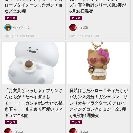
ローブをイメージしたポンチョ
ズ」置き時計シリーズ第3弾が
など全20種
6月26日発売
グッズ
グッズ
茶っプリン
T.Yuta
2026.6.18 Thu 14:00
2026.6.18 Thu 13:30
「お文具といっしょ」プリンさ
日焼けしたハローキティたちが
んたちが「たべすぎまし
バカンス気分！ガシャポン「サ
て・・・」ガシャポンだけの描
ンリオキャラクターズ アロハ
き下ろし、まんまる可愛いフィ
スイングコレクション」全5種
ギュア全4種
が6月第4週発売
グッズ
グッズ
T.Yuta
T.Yuta