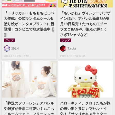
『トリッカル・もちもちほっペ
「ちいかわ」ヴィンテージデザ
大作戦』公式ランダムシール&
インほか、アパレル新商品が6
塗り絵がエンタメプリントに新
月19日発売！たべものモチー
登場！コンビニで順次販売中
フエコBAGや、後光が輝くう
P
さぎTシャツなど
R
グッズ
グッズ
SIGH
T.Yuta
2026.6.18 Thu 15:30
2026.6.18 Thu 14:45
「葬送のフリーレン」アパレル
ハローキティ、クロミたちが旅
や雑貨が最高に可愛い！もこも
の思い出と共にカプセルトイ
こルームウェア、フリーレンの
化！「サンリオキャラクター