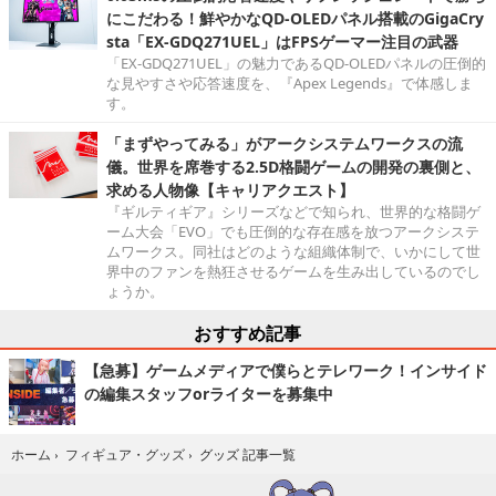
にこだわる！鮮やかなQD-OLEDパネル搭載のGigaCry
sta「EX-GDQ271UEL」はFPSゲーマー注目の武器
「EX-GDQ271UEL」の魅力であるQD-OLEDパネルの圧倒的
な見やすさや応答速度を、『Apex Legends』で体感しま
す。
「まずやってみる」がアークシステムワークスの流
儀。世界を席巻する2.5D格闘ゲームの開発の裏側と、
求める人物像【キャリアクエスト】
『ギルティギア』シリーズなどで知られ、世界的な格闘ゲ
ーム大会「EVO」でも圧倒的な存在感を放つアークシステ
ムワークス。同社はどのような組織体制で、いかにして世
界中のファンを熱狂させるゲームを生み出しているのでし
ょうか。
おすすめ記事
【急募】ゲームメディアで僕らとテレワーク！インサイド
の編集スタッフorライターを募集中
グッズ 記事一覧
ホーム
›
フィギュア・グッズ
›