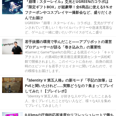
『崩壊：スターレイル』爻光とUGREENのコラボは
「限定ギフトBOX」が超豪華！全6商品に使える5％オ
フクーポンやコスプレイヤー撮影会など、盛りだくさ
んでお届け
UGREEN×『崩壊：スターレイル』コラボは、爻光がデザイ
ンされていて美しい！モバイルバッテリーや急速充電器な
ど、ゲームと一緒に使いたいデバイスがてんこ盛り
若手抜擢の環境で学んだこと――アプリボットの運営
プロデューサーが語る「巻き込み力」の重要性
4GamerとGame*Sparkの合同による就活イベント「キャリ
アクエスト」の第4回が東京都立産業貿易センター浜松町
館で開催されました。このイベントに合わせ、自身の就活
時のエピソードを若手クリエイターに聞いてみたので、そ
の模様をお届けします。
『Identity V 第五人格』の新モード「手記の加筆」は
PvEと聞いたけれど……実際どうなの？集まってプレイ
してみた！【プレイレポ】
『Identity V 第五人格』が好きな人やプレイしたことある
人、全くプレイしたことがない人など、様々な4人を集め
てプレイしてみました！
0.03msの圧倒的応答速度やリフレッシュレートで勝ち