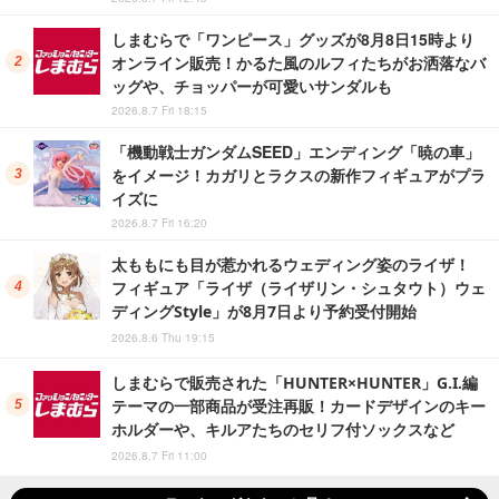
しまむらで「ワンピース」グッズが8月8日15時より
オンライン販売！かるた風のルフィたちがお洒落なバ
ッグや、チョッパーが可愛いサンダルも
2026.8.7 Fri 18:15
「機動戦士ガンダムSEED」エンディング「暁の車」
をイメージ！カガリとラクスの新作フィギュアがプラ
イズに
2026.8.7 Fri 16:20
太ももにも目が惹かれるウェディング姿のライザ！
フィギュア「ライザ（ライザリン・シュタウト）ウェ
ディングStyle」が8月7日より予約受付開始
2026.8.6 Thu 19:15
しまむらで販売された「HUNTER×HUNTER」G.I.編
テーマの一部商品が受注再販！カードデザインのキー
ホルダーや、キルアたちのセリフ付ソックスなど
2026.8.7 Fri 11:00