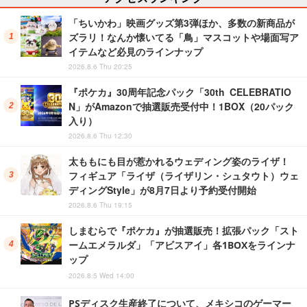
「ちいかわ」映画グッズ第3弾ほか、多数の新商品が
ズラリ！なんか懐いてる「鳥」マスコットや場面写ア
イテムなど必見のラインナップ
2026.8.6 Thu 20:25
『ポケカ』30周年記念パック「30th CELEBRATIO
N」がAmazonで抽選販売受付中！1BOX（20パック
入り）
2026.8.6 Thu 12:30
太ももにも目が惹かれるウェディング姿のライザ！
フィギュア「ライザ（ライザリン・シュタウト）ウェ
ディングStyle」が8月7日より予約受付開始
2026.8.6 Thu 19:15
しまむらで『ポケカ』が抽選販売！拡張パック「スト
ームエメラルダ」「アビスアイ」各1BOXをラインナ
ップ
2026.8.5 Wed 14:00
PSディスク生産終了について、メキシコのゲーマー