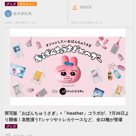
グッズ
ガジェット
INSIDE
鈴木伊玖馬
2023.7.26 Wed 11:15
2023.7.26 Wed 10:10
実写版「おぱんちゅうさぎ」×「Heather」コラボが、7月26日よ
り開催！哀愁漂うTシャツやトレカケースなど、全22種が登場
グッズ
おおなっぱ