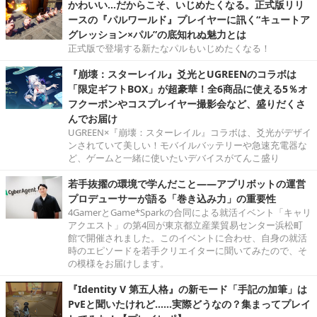
かわいい…だからこそ、いじめたくなる。正式版リリ
ースの『パルワールド』プレイヤーに訊く“キュートア
グレッション×パル”の底知れぬ魅力とは
正式版で登場する新たなパルもいじめたくなる！
『崩壊：スターレイル』爻光とUGREENのコラボは
「限定ギフトBOX」が超豪華！全6商品に使える5％オ
フクーポンやコスプレイヤー撮影会など、盛りだくさ
んでお届け
UGREEN×『崩壊：スターレイル』コラボは、爻光がデザイ
ンされていて美しい！モバイルバッテリーや急速充電器な
ど、ゲームと一緒に使いたいデバイスがてんこ盛り
若手抜擢の環境で学んだこと――アプリボットの運営
プロデューサーが語る「巻き込み力」の重要性
4GamerとGame*Sparkの合同による就活イベント「キャリ
アクエスト」の第4回が東京都立産業貿易センター浜松町
館で開催されました。このイベントに合わせ、自身の就活
時のエピソードを若手クリエイターに聞いてみたので、そ
の模様をお届けします。
『Identity V 第五人格』の新モード「手記の加筆」は
PvEと聞いたけれど……実際どうなの？集まってプレイ