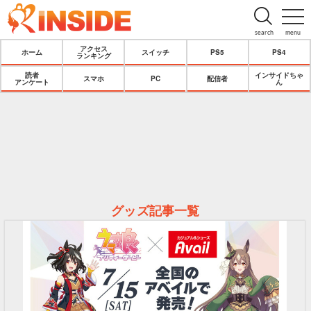
search
menu
アクセス
ホーム
スイッチ
PS5
PS4
ランキング
読者
インサイドちゃ
スマホ
PC
配信者
アンケート
ん
グッズ記事一覧