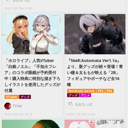
2023.7.25 Tue 17:00
「ホロライブ」人気VTuber
『NieR:Automata Ver1.1a』
「白銀ノエル」「不知火フレ
より、新グッズが続々登場！青
ア」のコラボ眼鏡が予約受付
い瞳＆太ももが映える「2B」
中！購入特典に特別な描き下ろ
フィギュアやポーチなど全16
しイラストを使用したグッズが
種
付属
Nintendo Switch
PS5
PS4
グッズ
アニメ
VTuber
グッズ
おおなっぱ
T.Yuta
2023.7.25 Tue 16:10
2023.7.25 Tue 14:45