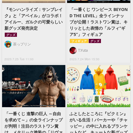
『モンハンライズ：サンブレイ
「一番くじ ワンピース BEYON
ク』と「アベイル」がコラボ！
D THE LEVEL」全ラインナッ
アイルー、ガルクの可愛らしい
プが公開！ラストワン賞は、キ
新グッズ発売決定
リッとした表情の「ルフィ“ギ
ア5”」フィギュア
グッズ
フィギュア
グッズ
茶っプリン
T.Yuta
2023.7.25 Tue 11:00
2023.7.24 Mon 15:30
「一番くじ 進撃の巨人 ～自由
ふとしたところに『ピクミン』
を求めて～」の全ラインナップ
がいる生活！パーカーや「チャ
が判明！注目のラストワン賞
ッピー」の中に入れるブランケ
は、メタリック塗装の「リヴァ
ットなど、キュートな新グッズ