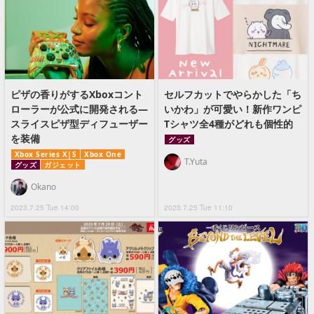
ピザの香りがするXboxコント
セルフカットでやらかした「ち
ローラーが公式に開発される―
いかわ」が可愛い！新作ワンピ
スライスピザ型ディフューザー
Tシャツ全4種がどれも個性的
を装備
グッズ
Xbox Series X|S
Xbox One
T.Yuta
グッズ
ガジェット
Okano
2023.7.25 Tue 14:00
2023.7.25 Tue 11:10