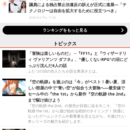
議員による独占禁止法違反の訴えが正式に進展―「テ
クノロジーは自由を拡大するために役立つべき」
2026.8.6 Thu 17:20
ランキングをもっと見る
トピックス
「冒険は楽しいものだ」 ─『FF11』と『ウィザードリ
ィ ヴァリアンツ ダフネ』、"優しくないRPG"の沼にど
っぷり沈んだ4人の話
ふたつの沼の住人たちが語る奥深さとは。
『空の軌跡』を遊ぶのは「今」がベスト！暑い夏、涼
しい部屋の中で“青い空”が似合う大冒険へ―最安値で
セール中の『the 1st』から新作『空の軌跡 the 2nd』
まで駆け抜けよう
『空の軌跡 the 2nd』の発売が目前に迫る今こそ、『空の
軌跡 the 1st』から遊び始める絶好のタイミング！ 快適に
なったゲームシステムや新要素を交えながら、今遊びたい
本シリーズの魅力を紹介します。