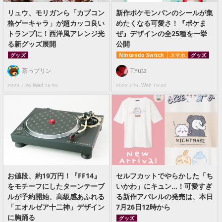
リュウ、モリガンら「カプコン
新作ポケモンパンのシールが集
格ゲーキャラ」が超カッコ良い
めたくなる可愛さ！『ポケま
トランプに！西洋風アレンジ光
ぜ』デザインの全25種を一挙
る新グッズ展開
公開
グッズ
Nintendo Switch
スマホ
グッズ
茶っプリン
T.Yuta
2023.7.26 Wed 15:45
2023.7.26 Wed 15:00
お値段、約19万円！『FF14』
セルフカットでやらかした「ち
をモチーフにしたターンテーブ
いかわ」にキュン…！可愛すぎ
ルが予約開始、高級感あふれる
る新作アパレルの発売は、本日
「エオルゼア十二神」デザイン
7月26日12時から
に胸踊る
グッズ