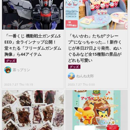
「一番くじ 機動戦士ガンダムS
「ちいかわ」たちが“クレー
EED」全ラインナップ公開！
プ”になっちゃった…！新作く
堂々たる「フリーダムガンダム
じが本日27日より発売、ぬい
胸像」ら44アイテム
ぐるみなど全15種類の景品が
どれも可愛い
グッズ
グッズ
茶っプリン
ねんね太郎
2023.7.27 Thu 15:15
2023.7.27 Thu 0:00