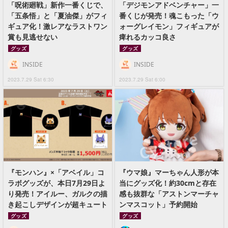
「呪術廻戦」新作一番くじで、
「デジモンアドベンチャー」一
「五条悟」と「夏油傑」がフィ
番くじが発売！魂こもった「ウ
ギュア化！激レアなラストワン
ォーグレイモン」フィギュアが
賞も見逃せない
痺れるカッコ良さ
グッズ
グッズ
INSIDE
INSIDE
2023.7.29 Sat 6:30
2023.7.29 Sat 6:00
『モンハン』×「アベイル」コ
『ウマ娘』マーちゃん人形が本
ラボグッズが、本日7月29日よ
当にグッズ化！約30cmと存在
り発売！アイルー、ガルクの描
感も抜群な「アストンマーチャ
き起こしデザインが超キュート
ンマスコット」予約開始
グッズ
グッズ