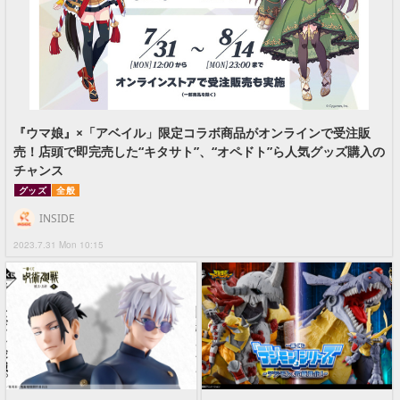
『ウマ娘』×「アベイル」限定コラボ商品がオンラインで受注販
売！店頭で即完売した“キタサト”、“オペドト”ら人気グッズ購入の
チャンス
グッズ
全般
INSIDE
2023.7.31 Mon 10:15