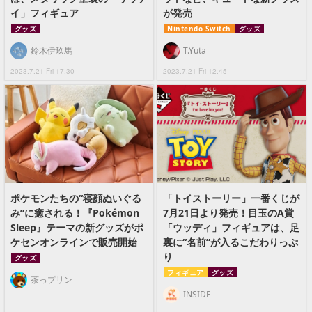
イ」フィギュア
が発売
グッズ
Nintendo Switch
グッズ
鈴木伊玖馬
T.Yuta
2023.7.21 Fri 17:30
2023.7.21 Fri 12:45
ポケモンたちの“寝顔ぬいぐる
「トイストーリー」一番くじが
み”に癒される！『Pokémon
7月21日より発売！目玉のA賞
Sleep』テーマの新グッズがポ
「ウッディ」フィギュアは、足
ケセンオンラインで販売開始
裏に“名前”が入るこだわりっぷ
り
グッズ
フィギュア
グッズ
茶っプリン
INSIDE