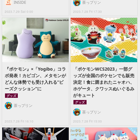
INSIDE
茶っプリン
2023.7.29 Sat 0:00
2023.7.28 Fri 17:30
『ポケモン』×「Yogibo」コラ
「ポケモンWCS2023」一部グ
ボ発表！カビゴン、メタモンが
ッズが全国のポケセンでも販売
どんな体勢でも受け入れる“ビ
決定！食に囲まれたニャオハ、
ーズクッション”に
ホゲータ、クワッスぬいぐるみ
がキュート
グッズ
グッズ
茶っプリン
茶っプリン
2023.7.28 Fri 16:10
2023.7.28 Fri 15:00