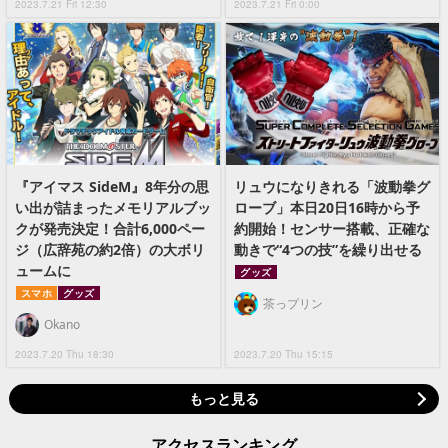
2023.7.21 Fri 12:30
2023.7.21 Fri 0:00
『アイマス SideM』8年分の思
リュウになりきれる「波動拳グ
い出が詰まったメモリアルブッ
ローブ」本日20日16時から予
クが発売決定！合計6,000ペー
約開始！センサー搭載、正確な
ジ（広辞苑の約2倍）の大ボリ
動きで“4つの技”を繰り出せる
ュームに
グッズ
スマホ
グッズ
茶っプリン
Okano
2023.7.20 Thu 18:30
2023.7.20 Thu 15:15
もっと見る
アクセスランキング