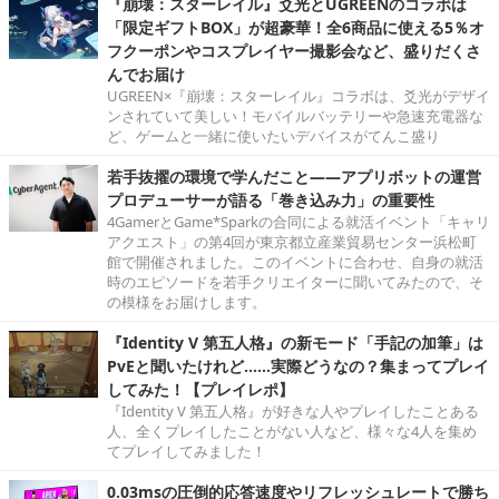
『崩壊：スターレイル』爻光とUGREENのコラボは
「限定ギフトBOX」が超豪華！全6商品に使える5％オ
フクーポンやコスプレイヤー撮影会など、盛りだくさ
んでお届け
UGREEN×『崩壊：スターレイル』コラボは、爻光がデザイ
ンされていて美しい！モバイルバッテリーや急速充電器な
ど、ゲームと一緒に使いたいデバイスがてんこ盛り
若手抜擢の環境で学んだこと――アプリボットの運営
プロデューサーが語る「巻き込み力」の重要性
4GamerとGame*Sparkの合同による就活イベント「キャリ
アクエスト」の第4回が東京都立産業貿易センター浜松町
館で開催されました。このイベントに合わせ、自身の就活
時のエピソードを若手クリエイターに聞いてみたので、そ
の模様をお届けします。
『Identity V 第五人格』の新モード「手記の加筆」は
PvEと聞いたけれど……実際どうなの？集まってプレイ
してみた！【プレイレポ】
『Identity V 第五人格』が好きな人やプレイしたことある
人、全くプレイしたことがない人など、様々な4人を集め
てプレイしてみました！
0.03msの圧倒的応答速度やリフレッシュレートで勝ち