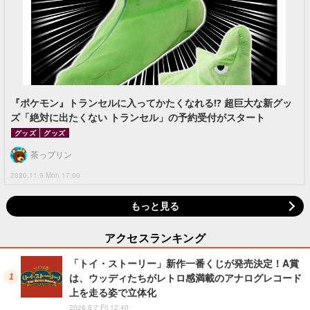
『ポケモン』トランセルに入ってかたくなれる!? 超巨大な新グッ
ズ「絶対に出たくない トランセル」の予約受付がスタート
グッズ
グッズ
茶っプリン
2020.11.9 Mon 17:00
もっと見る
アクセスランキング
「トイ・ストーリー」新作一番くじが発売決定！A賞
は、ウッディたちがレトロ感満載のアナログレコード
上を走る姿で立体化
2026.8.7 Fri 12:40