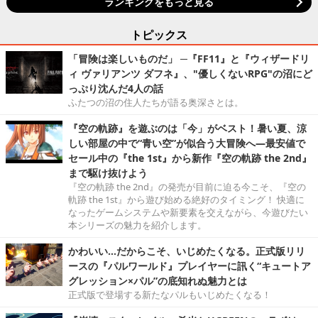
ランキングをもっと見る
トピックス
「冒険は楽しいものだ」 ─『FF11』と『ウィザードリ
ィ ヴァリアンツ ダフネ』、"優しくないRPG"の沼にど
っぷり沈んだ4人の話
ふたつの沼の住人たちが語る奥深さとは。
『空の軌跡』を遊ぶのは「今」がベスト！暑い夏、涼
しい部屋の中で“青い空”が似合う大冒険へ―最安値で
セール中の『the 1st』から新作『空の軌跡 the 2nd』
まで駆け抜けよう
『空の軌跡 the 2nd』の発売が目前に迫る今こそ、『空の
軌跡 the 1st』から遊び始める絶好のタイミング！ 快適に
なったゲームシステムや新要素を交えながら、今遊びたい
本シリーズの魅力を紹介します。
かわいい…だからこそ、いじめたくなる。正式版リリ
ースの『パルワールド』プレイヤーに訊く“キュートア
グレッション×パル”の底知れぬ魅力とは
正式版で登場する新たなパルもいじめたくなる！