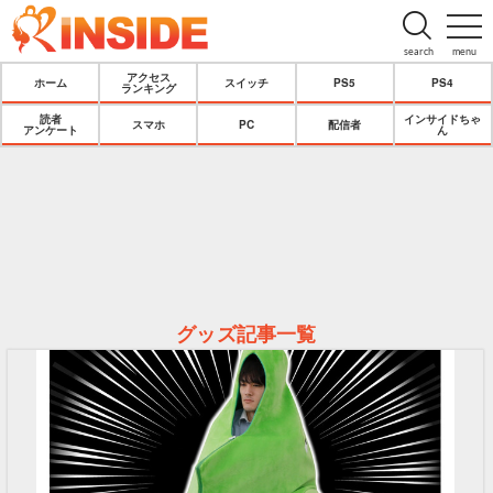
search
menu
アクセス
ホーム
スイッチ
PS5
PS4
ランキング
読者
インサイドちゃ
スマホ
PC
配信者
アンケート
ん
グッズ記事一覧