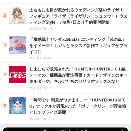
太ももにも目が惹かれるウェディング姿のライザ！
フィギュア「ライザ（ライザリン・シュタウト）ウェ
ディングStyle」が8月7日より予約受付開始
2026.8.6 Thu 19:15
「機動戦士ガンダムSEED」エンディング「暁の車」
をイメージ！カガリとラクスの新作フィギュアがプラ
イズに
2026.8.7 Fri 16:20
しまむらで販売された「HUNTER×HUNTER」G.I.編
テーマの一部商品が受注再販！カードデザインのキー
ホルダーや、キルアたちのセリフ付ソックスなど
2026.8.7 Fri 11:00
「時間です 利息がつきます」ー「HUNTER×HUNTE
R」ナックルが具現化した「ポットクリン」が貯金箱
としてプライズ展開
2026.8.6 Thu 6:10