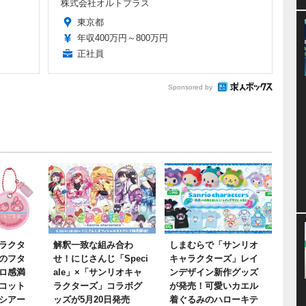
株式会社オルトプラス
東京都
年収400万円～800万円
正社員
Sponsored by
ラクタ
解釈一致な組み合わ
しまむらで「サンリオ
のフタ
せ！にじさんじ「Speci
キャラクターズ」レイ
ロ感満
ale」×「サンリオキャ
ンデザイン新作グッズ
コット
ラクターズ」コラボグ
が発売！可愛いカエル
シアー
ッズが5月20日発売
着ぐるみのハローキテ