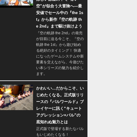
空”が似合う大冒険へ―最
安値でセール中の『the 1s
t』から新作『空の軌跡 th
e 2nd』まで駆け抜けよう
『空の軌跡 the 2nd』の発売
が目前に迫る今こそ、『空の
軌跡 the 1st』から遊び始め
る絶好のタイミング！ 快適
になったゲームシステムや新
要素を交えながら、今遊びた
い本シリーズの魅力を紹介し
ます。
かわいい…だからこそ、い
じめたくなる。正式版リリ
ースの『パルワールド』プ
レイヤーに訊く“キュート
アグレッション×パル”の
底知れぬ魅力とは
正式版で登場する新たなパル
もいじめたくなる！