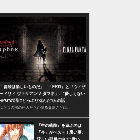
「冒険は楽しいものだ」 ─『FF11』と『ウィザ
ードリィ ヴァリアンツ ダフネ』、"優しくない
RPG"の沼にどっぷり沈んだ4人の話
ふたつの沼の住人たちが語る奥深さとは。
『空の軌跡』を遊ぶのは
「今」がベスト！暑い夏、
涼しい部屋の中で“青い