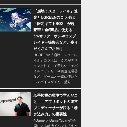
『崩壊：スターレイル』爻
光とUGREENのコラボは
「限定ギフトBOX」が超
豪華！全6商品に使える
5％オフクーポンやコスプ
レイヤー撮影会など、盛り
だくさんでお届け
UGREEN×『崩壊：スターレ
イル』コラボは、爻光がデザ
インされていて美しい！モバ
イルバッテリーや急速充電器
など、ゲームと一緒に使いた
いデバイスがてんこ盛り
若手抜擢の環境で学んだこ
と――アプリボットの運営
プロデューサーが語る「巻
き込み力」の重要性
4GamerとGame*Sparkの合
同による就活イベント「キャ