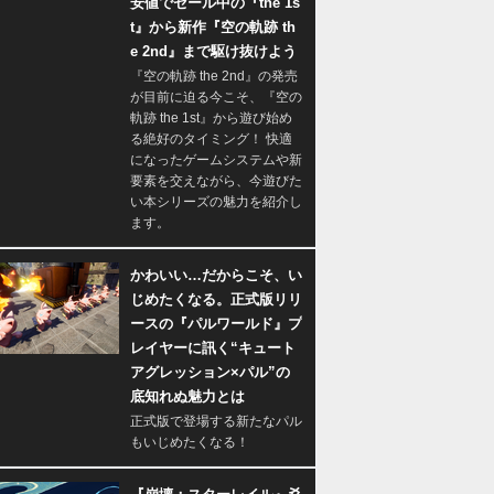
安値でセール中の『the 1s
t』から新作『空の軌跡 th
e 2nd』まで駆け抜けよう
『空の軌跡 the 2nd』の発売
が目前に迫る今こそ、『空の
軌跡 the 1st』から遊び始め
る絶好のタイミング！ 快適
になったゲームシステムや新
要素を交えながら、今遊びた
い本シリーズの魅力を紹介し
ます。
かわいい…だからこそ、い
じめたくなる。正式版リリ
ースの『パルワールド』プ
レイヤーに訊く“キュート
アグレッション×パル”の
底知れぬ魅力とは
正式版で登場する新たなパル
もいじめたくなる！