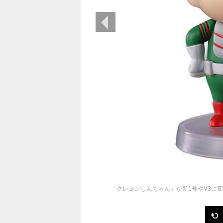
前の画像
「クレヨンしんちゃん」が新1号やV3に