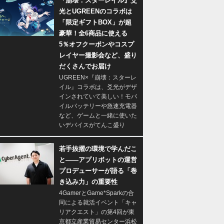
『崩壊：スターレイル』爻
光とUGREENのコラボは
「限定ギフトBOX」が超
豪華！全6商品に使える
5％オフクーポンやコスプ
レイヤー撮影会など、盛り
だくさんでお届け
UGREEN×『崩壊：スターレ
イル』コラボは、爻光がデザ
インされていて美しい！モバ
イルバッテリーや急速充電器
など、ゲームと一緒に使いた
いデバイスがてんこ盛り
若手抜擢の環境で学んだこ
と――アプリボットの運営
プロデューサーが語る「巻
き込み力」の重要性
4GamerとGame*Sparkの合
同による就活イベント「キャ
リアクエスト」の第4回が東
京都立産業貿易センター浜松