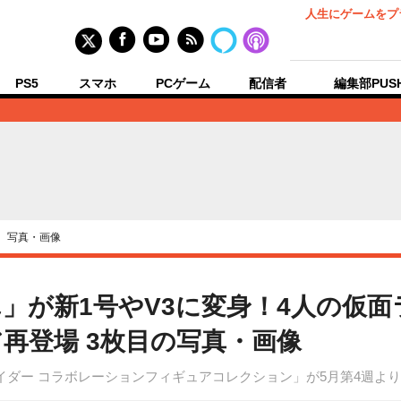
人生にゲームをプ
PS5
スマホ
PCゲーム
配信者
編集部PUS
›
写真・画像
」が新1号やV3に変身！4人の仮
再登場 3枚目の写真・画像
イダー コラボレーションフィギュアコレクション」が5月第4週よ