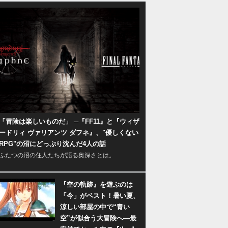
「冒険は楽しいものだ」 ─『FF11』と『ウィザ
ードリィ ヴァリアンツ ダフネ』、"優しくない
RPG"の沼にどっぷり沈んだ4人の話
ふたつの沼の住人たちが語る奥深さとは。
『空の軌跡』を遊ぶのは
「今」がベスト！暑い夏、
涼しい部屋の中で“青い
空”が似合う大冒険へ―最