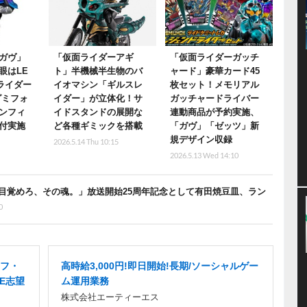
ガヴ」
「仮面ライダーアギ
「仮面ライダーガッチ
眼はLE
ト」半機械半生物のバ
ャード」豪華カード45
ライダー
イオマシン「ギルスレ
枚セット！メモリアル
グミフォ
イダー」が立体化！サ
ガッチャードライバー
ンフィ
イドスタンドの展開な
連動商品が予約実施、
付実施
ど各種ギミックを搭載
「ガヴ」「ゼッツ」新
規デザイン収録
2026.5.14 Thu 10:15
2026.5.13 Wed 14:10
目覚めろ、その魂。」放送開始25周年記念として有田焼豆皿、ラン
0
ッフ・
高時給3,000円!即日開始!長期/ソーシャルゲー
E志望
ム運用業務
株式会社エーティーエス