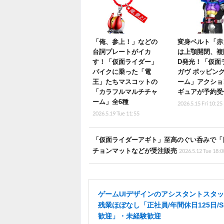
「俺、参上！」などの
変身ベルト「赤
台詞プレートがイカ
は上顎開閉、複
す！「仮面ライダー」
D発光！「仮面
バイクに乗った「電
ガヴ ポッピン
王」たちマスコットの
ーム」アクショ
「カラフルマルチチャ
ギュアが予約受
ーム」全6種
2026.5.15 Fri 10:25
2026.5.19 Tue 11:55
「仮面ライダーアギト」至高のぐい呑みで「
チョンマットなどが受注販売
2026.5.12 Tue 18:0
ゲームUIデザインのアシスタントスタ
残業ほぼなし「正社員/年間休日125日/S
歓迎」・未経験歓迎