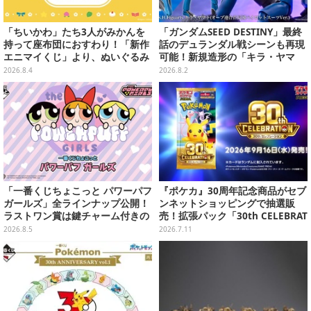
「ちいかわ」たち3人がみかんを
「ガンダムSEED DESTINY」最終
持って座布団におすわり！「新作
話のデュランダル戦シーンも再現
エニマイくじ」より、ぬいぐるみ
可能！新規造形の「キラ・ヤマ
画像が初公開
ト」アクションフィギュアが予約
2026.8.4
2026.8.2
受付実施
「一番くじちょこっと パワーパフ
『ポケカ』30周年記念商品がセブ
ガールズ」全ラインナップ公開！
ンネットショッピングで抽選販
ラストワン賞は鍵チャーム付きの
売！拡張パック「30th CELEBRAT
シール帳スペシャルセットを用意
ION」と「エーフィ・ブラッキー
2026.8.5
2026.7.11
セット」が対象