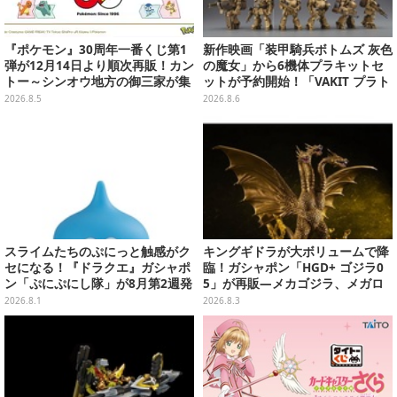
『ポケモン』30周年一番くじ第1
新作映画「装甲騎兵ボトムズ 灰色
弾が12月14日より順次再販！カン
の魔女」から6機体プラキットセ
トー～シンオウ地方の御三家が集
ットが予約開始！「VAKIT プラト
まった時計、ぬいぐるみなど記念
ーン」第1弾、各部関節可動仕様
2026.8.5
2026.8.6
グッズ盛りだくさん
スライムたちのぷにっと触感がク
キングギドラが大ボリュームで降
セになる！『ドラクエ』ガシャポ
臨！ガシャポン「HGD+ ゴジラ0
ン「ぷにぷにし隊」が8月第2週発
5」が再販―メカゴジラ、メガロ
売―全4種ではぐれメタルは固め
なども揃った全4種
2026.8.1
2026.8.3