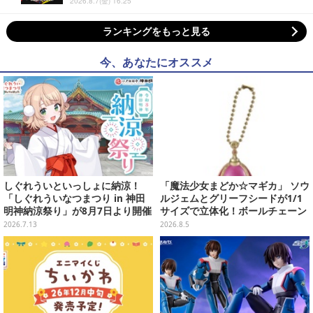
2026.8.7(金) 16:25
ランキングをもっと見る
今、あなたにオススメ
しぐれういといっしょに納涼！
「魔法少女まどか☆マギカ」 ソウ
「しぐれういなつまつり in 神田
ルジェムとグリーフシードが1/1
明神納涼祭り」が8月7日より開催
サイズで立体化！ボールチェーン
決定
を外せばフィギュアとして飾れる
2026.7.13
2026.8.5
ガシャポン全6種