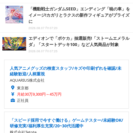
「機動戦士ガンダムSEED」エンディング「暁の車」を
イメージ!カガリとラクスの新作フィギュアがプライズ
に
2026.08.07 Fri 07:20
エディオンで「ポケカ」抽選販売!「ストームエメラル
ダ」「スタートデッキ100」など人気商品が対象
2026.08.07 Fri 07:25
人気アニメグッズの検査スタッフ/キズや印刷ずれを確認/未
経験歓迎/人柄重視
AQUARIUS株式会社
東京都
月給30万9,300円～45万円
正社員
「スピード採用で今すぐ働ける」ゲームテスター/未経験OK/
研修充実/福利厚生充実/20~30代活躍中
株式会社Tetote