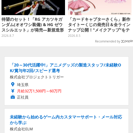
待望のセット！「RG アカツキガ
「カードキャプターさくら」新作
ンダム(オオワシ装備) & HG ゼウ
タイトーくじの発売日＆全ライン
スシルエット」が発売―新規造形
ナップ公開！"メイクアップ"をテ
の股関節強化パーツも付属
ーマに、日常でも使いたくなるア
2026.8.7
2026.8.5
イテムがズラリ
Recommended by
「20～30代活躍中!」アニメグッズの製造スタッフ/未経験O
K/賞与年2回/スピード選考
株式会社プロジェクトトリガー
埼玉県
月給32万1,500円～60万円
正社員
未経験から始めるゲーム内カスタマーサポート・メール対応
から学ぶ
株式会社ELM