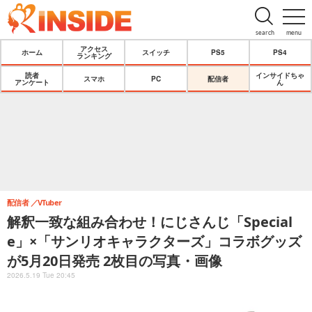
search
menu
アクセス
ホーム
スイッチ
PS5
PS4
ランキング
読者
インサイドちゃ
スマホ
PC
配信者
アンケート
ん
配信者
VTuber
解釈一致な組み合わせ！にじさんじ「Special
e」×「サンリオキャラクターズ」コラボグッズ
が5月20日発売 2枚目の写真・画像
2026.5.19 Tue 20:45