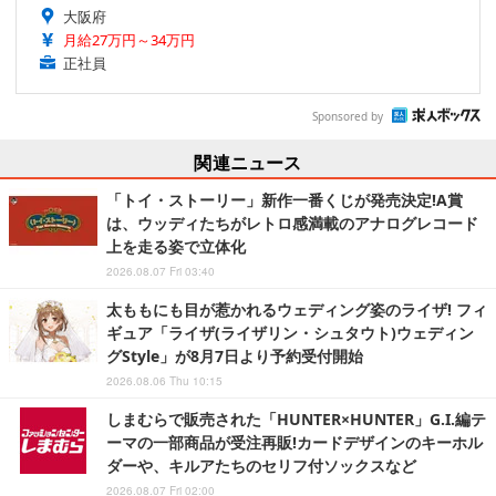
大阪府
月給27万円～34万円
正社員
Sponsored by
関連ニュース
「トイ・ストーリー」新作一番くじが発売決定!A賞
は、ウッディたちがレトロ感満載のアナログレコード
上を走る姿で立体化
2026.08.07 Fri 03:40
太ももにも目が惹かれるウェディング姿のライザ! フィ
ギュア「ライザ(ライザリン・シュタウト)ウェディン
グStyle」が8月7日より予約受付開始
2026.08.06 Thu 10:15
しまむらで販売された「HUNTER×HUNTER」G.I.編テ
ーマの一部商品が受注再販!カードデザインのキーホル
ダーや、キルアたちのセリフ付ソックスなど
2026.08.07 Fri 02:00