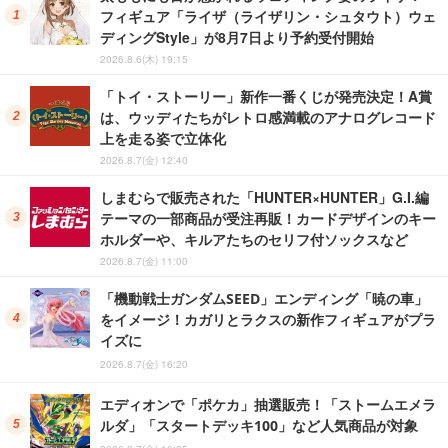
フィギュア「ライザ（ライザリン・シュタウト）ウェ
ディングStyle」が8月7日より予約受付開始
2026.8.6(木) 19:15
「トイ・ストーリー」新作一番くじが発売決定！A賞
は、ウッディたちがレトロ感満載のアナログレコード
上を走る姿で立体化
2026.8.7(金) 12:40
しまむらで販売された「HUNTER×HUNTER」G.I.編
テーマの一部商品が受注再販！カードデザインのキー
ホルダーや、キルアたちのセリフ付ソックスなど
2026.8.7(金) 11:00
「機動戦士ガンダムSEED」エンディング「暁の車」
をイメージ！カガリとラクスの新作フィギュアがプラ
イズに
2026.8.7(金) 16:20
エディオンで「ポケカ」抽選販売！「ストームエメラ
ルダ」「スタートデッキ100」など人気商品が対象