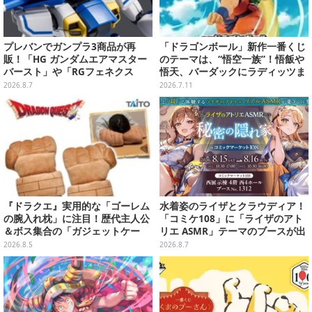
プレバンでガンプラ3商品が再
「ドラゴンボール」新作一番くじ
販！「HG ガンダムエアマスター
のテーマは、“悟空一族”！悟飯や
バースト」や「RGフェネクス
悟天、バーダックにラディッツま
（ナラティブVer.）」も
で堂々立体化
2026.8.7
2026.7.11
『ドラクエ』実用的な「ゴーレム
水着姿のライザとクラウディア！
の腕入れ枕」に注目！歴代主人公
「コミケ108」に「ライザのアト
＆ボス集合の「ガジェットケー
リエ ASMR」テーマのブースが出
ス」ほか9プライズが8月順次展開
展ーアクスタや限定“たる”ボイス
2026.8.5
2026.8.7
ASMRカードも