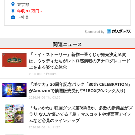
東京都
年収700万円～
正社員
Sponsored by
関連ニュース
「トイ・ストーリー」新作一番くじが発売決定!A賞
は、ウッディたちがレトロ感満載のアナログレコード
上を走る姿で立体化
2026.08.07 Fri 03:40
『ポケカ』30周年記念パック「30th CELEBRATION」
がAmazonで抽選販売受付中!1BOX(20パック入り)
2026.08.06 Thu 03:30
「ちいかわ」映画グッズ第3弾ほか、多数の新商品がズ
ラリ!なんか懐いてる「鳥」マスコットや場面写アイテ
ムなど必見のラインナップ
2026.08.06 Thu 11:25