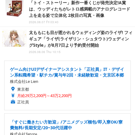
「トイ・ストーリー」新作一番くじが発売決定!A賞
は、ウッディたちがレトロ感満載のアナログレコード
上を走る姿で立体化 2枚目の写真・画像
2026.08.07 Fri 03:40
太ももにも目が惹かれるウェディング姿のライザ! フィ
ギュア「ライザ(ライザリン・シュタウト)ウェディン
グStyle」が8月7日より予約受付開始
2026.08.06 Thu 10:15
ゲーム向けUIデザイナーアシスタント「正社員」IT・デザイ
ン系転職希望・駅チカ/賞与年2回・未経験歓迎・文京区本郷
株式会社Le Lien
東京都
月給29万2,200円～43万2,200円
正社員
「すぐに働きたい方歓迎」/アニメグッズ梱包/即入寮OK/寮
費無料/長期安定/20~30代活躍中
株式会社Tetote