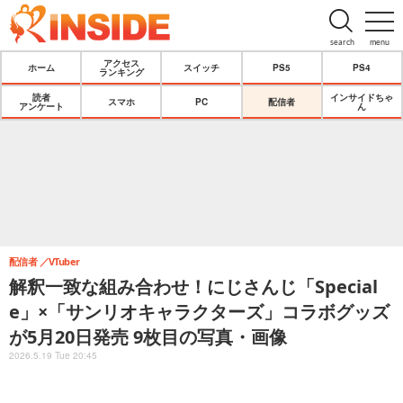
search
menu
アクセス
ホーム
スイッチ
PS5
PS4
ランキング
読者
インサイドちゃ
スマホ
PC
配信者
アンケート
ん
配信者
VTuber
解釈一致な組み合わせ！にじさんじ「Special
e」×「サンリオキャラクターズ」コラボグッズ
が5月20日発売 9枚目の写真・画像
2026.5.19 Tue 20:45