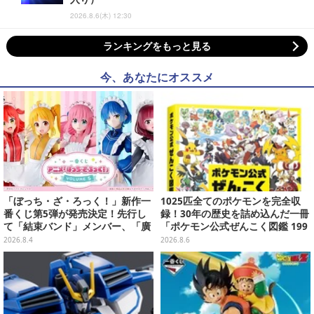
2026.8.6(木) 12:30
ランキングをもっと見る
今、あなたにオススメ
「ぼっち・ざ・ろっく！」新作一
1025匹全てのポケモンを完全収
番くじ第5弾が発売決定！先行し
録！30年の歴史を詰め込んだ一冊
て「結束バンド」メンバー、「廣
「ポケモン公式ぜんこく図鑑 199
井きくり」のメイド衣装フィギュ
6-2026」が大ボリューム
2026.8.4
2026.8.6
アを公開