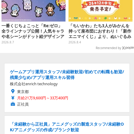
一番くじちょこっと「Re:ゼロ」
「ちいかわ」たち3人がみかんを
全ラインナップ公開！人気キャラ
持って座布団におすわり！「新作
や名シーンがドット絵デザインア
エニマイくじ」より、ぬいぐるみ
クリルマグネットに
画像が初公開
2026.8.7
2026.8.4
Recommended by
ゲームアプリ運用スタッフ/未経験歓迎/初めての転職も歓迎/
残業少なめ/アプリ運用スキル習得
株式会社enrich technology
東京都
月給21万9,600円～33万400円
正社員
「未経験から正社員」アニメグッズの製造スタッフ/未経験O
K/アニメグッズの作成/ブランク歓迎