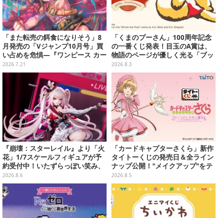
「また転売の餌食になりそう」8
「くまのプーさん」100周年記念
月発売の「Vジャンプ10月号」買
の一番くじ発表！目玉のA賞は、
い占めを危惧―『ワンピース カー
物語のページが優しく光る「ブッ
ド』付録中止もやまぬ不安
クシェイプドライト」
2026.7.21
2026.8.3
『崩壊：スターレイル』より「火
「カードキャプターさくら」新作
花」1/7スケールフィギュアが予
タイトーくじの発売日＆全ライン
約受付中！いたずらっぽい笑み、
ナップ公開！"メイクアップ"をテ
シルクハット型のステージが華や
ーマに、日常でも使いたくなるア
2026.8.6
2026.8.5
かさを演出
イテムがズラリ