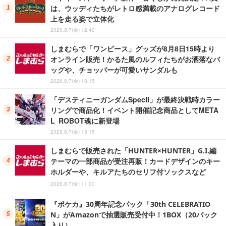
は、ウッディたちがレトロ感満載のアナログレコード
上を走る姿で立体化
2026.8.7(金) 12:40
しまむらで「ワンピース」グッズが8月8日15時より
オンライン販売！かるた風のルフィたちがお洒落なバ
ッグや、チョッパーが可愛いサンダルも
2026.8.7(金) 18:15
「デスティニーガンダムSpecII」が最終決戦時カラー
リングで商品化！イベント開催記念商品としてMETA
L ROBOT魂に新登場
2026.8.7(金) 15:15
しまむらで販売された「HUNTER×HUNTER」G.I.編
テーマの一部商品が受注再販！カードデザインのキー
ホルダーや、キルアたちのセリフ付ソックスなど
2026.8.7(金) 11:00
『ポケカ』30周年記念パック「30th CELEBRATIO
N」がAmazonで抽選販売受付中！1BOX（20パック
入り）