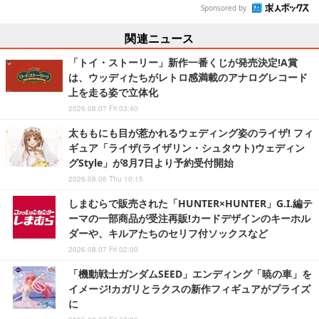
Sponsored by
関連ニュース
「トイ・ストーリー」新作一番くじが発売決定!A賞
は、ウッディたちがレトロ感満載のアナログレコード
上を走る姿で立体化
2026.08.07 Fri 03:40
太ももにも目が惹かれるウェディング姿のライザ! フィ
ギュア「ライザ(ライザリン・シュタウト)ウェディン
グStyle」が8月7日より予約受付開始
2026.08.06 Thu 10:15
しまむらで販売された「HUNTER×HUNTER」G.I.編テ
ーマの一部商品が受注再販!カードデザインのキーホル
ダーや、キルアたちのセリフ付ソックスなど
2026.08.07 Fri 02:00
「機動戦士ガンダムSEED」エンディング「暁の車」を
イメージ!カガリとラクスの新作フィギュアがプライズ
に