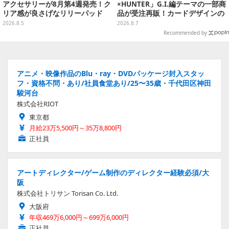
アクセサリーが8月第4週発売！ク
×HUNTER」G.I.編テーマの一部商
リア感が良さげなリリーパッド
品が受注再販！カードデザインの
や、ジェシーなど全5種ラインナ
キーホルダーや、キルアたちのセ
2026.8.5
2026.8.7
ップ
リフ付ソックスなど
Recommended by
アニメ・映像作品のBlu・ray・DVDパッケージ封入スタッ
フ・資格不問・あり/社員食堂あり/25〜35歳・千代田区神田
駿河台
株式会社RIOT
東京都
月給23万5,500円～35万8,800円
正社員
アートディレクター/ゲーム制作のディレクター経験必須/大
阪
株式会社トリサン Torisan Co. Ltd.
大阪府
年収469万6,000円～699万6,000円
正社員