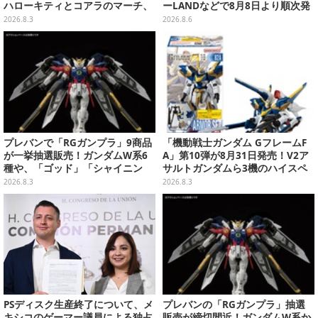
ハローキティとコアラのマーチ、
ーLANDなどで8月8日より順次発
ハンギョドンと出前坊やなど全26
売
2026.8.3
2026.8.6
キャラが夢の共演
プレバンで「RGガンプラ」9商品
「機動戦士ガンダム GフレームF
が一挙抽選販売！ガンダムW系6
A」第10弾が8月31日発売！V2ア
種や、「ゴッド」「シャイニン
サルトガンダムら3機のハイスペ
グ」も
ック可動フィギュア
2026.8.3
2026.8.3
PSディスク生産終了について、メ
プレバンの「RGガンプラ」抽選
キシコのゲーマー議員による独占
販売が締切間近！ガンダムW系か