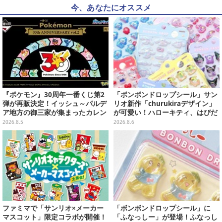
今、あなたにオススメ
『ポケモン』30周年一番くじ第2
「ボンボンドロップシール」サン
弾が再販決定！イッシュ～パルデ
リオ新作「churukiraデザイン」
ア地方の御三家が集まったカレン
が可愛い！ハローキティ、はぴだ
ダー、ぬいぐるみなど記念グッズ
んぶいなど全8種類が順次展開
2026.8.5
2026.8.6
盛りだくさん
ファミマで「サンリオ×メーカー
「ボンボンドロップシール」に
マスコット」限定コラボが開催！
「ふなっしー」が登場！ふなっし