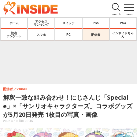
search
menu
アクセス
ホーム
スイッチ
PS5
PS4
ランキング
読者
インサイドちゃ
スマホ
PC
配信者
アンケート
ん
配信者
VTuber
解釈一致な組み合わせ！にじさんじ「Special
e」×「サンリオキャラクターズ」コラボグッズ
が5月20日発売 1枚目の写真・画像
2026.5.19 Tue 20:45