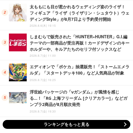
太ももにも目が惹かれるウェディング姿のライザ！
フィギュア「ライザ（ライザリン・シュタウト）ウェ
ディングStyle」が8月7日より予約受付開始
2026.8.6(木) 19:15
しまむらで販売された「HUNTER×HUNTER」G.I.編
テーマの一部商品が受注再販！カードデザインのキー
ホルダーや、キルアたちのセリフ付ソックスなど
2026.8.7(金) 11:00
エディオンで「ポケカ」抽選販売！「ストームエメラ
ルダ」「スタートデッキ100」など人気商品が対象
2026.8.7(金) 16:25
浮世絵パッケージの「νガンダム」が風情を感じ
る…！「RG 上海フリーダム [クリアカラー]」などガ
ンプラ2商品が8月順次発売
2026.8.7(金) 19:30
ランキングをもっと見る