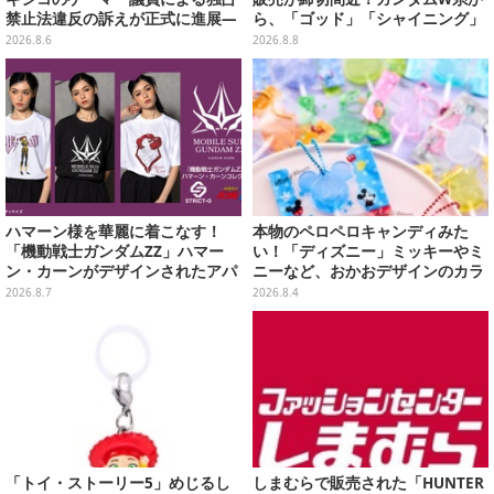
禁止法違反の訴えが正式に進展―
ら、「ゴッド」「シャイニング」
「テクノロジーは自由を拡大する
まで9商品
2026.8.6
2026.8.8
ために役立つべき」
ハマーン様を華麗に着こなす！
本物のペロペロキャンディみた
「機動戦士ガンダムZZ」ハマー
い！「ディズニー」ミッキーやミ
ン・カーンがデザインされたアパ
ニーなど、おかおデザインのカラ
レルが販売
フルチャーム全10種が8月31日発
2026.8.7
2026.8.4
売
「トイ・ストーリー5」めじるし
しまむらで販売された「HUNTER