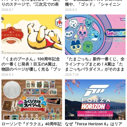
りのステージで、“三次元での表
種や、「ゴッド」「シャイニン
現”に全力を懸けるキャスト陣の
グ」も
2026.8.7
2026.8.3
舞台裏【インタビュー】
「くまのプーさん」100周年記念
「たまごっち」新作一番くじ、全
の一番くじ発表！目玉のA賞は、
ラインナップまとめ！A賞は「た
物語のページが優しく光る「ブッ
まごっちパラダイス」がそのまま
クシェイプドライト」
ビッグサイズになったアラームク
2026.8.3
2026.7.24
ロック
ローソンで『ドラクエ』40周年記
なぜ『Forza Horizon 6』はリア