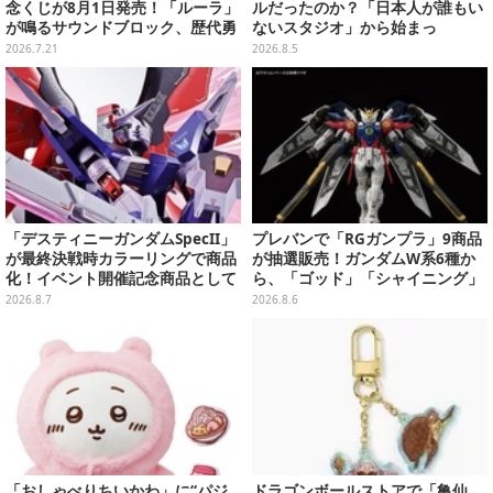
念くじが8月1日発売！「ルーラ」
ルだったのか？「日本人が誰もい
が鳴るサウンドブロック、歴代勇
ないスタジオ」から始まっ
者＆スライムのフィギュアなど、
た、“生活感のある日本"の作り方
2026.7.21
2026.8.5
シリーズを振り返る景品盛りだく
【CEDEC2026】
さん
「デスティニーガンダムSpecII」
プレバンで「RGガンプラ」9商品
が最終決戦時カラーリングで商品
が抽選販売！ガンダムW系6種か
化！イベント開催記念商品として
ら、「ゴッド」「シャイニング」
METAL ROBOT魂に新登場
まで
2026.8.7
2026.8.6
「おしゃべりちいかわ」に“パジ
ドラゴンボールストアで「亀仙