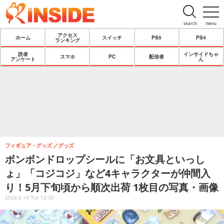
search
menu
アクセス
ホーム
スイッチ
PS5
PS4
ランキング
読者
インサイドちゃ
スマホ
PC
配信者
アンケート
ん
フィギュア・グッズ
グッズ
ボンボンドロップシールに「お文具といっし
ょ」「コジコジ」など4キャラクターが仲間入
り！5月下旬頃から順次出荷 1枚目の写真・画像
2026.5.19 Tue 12:35