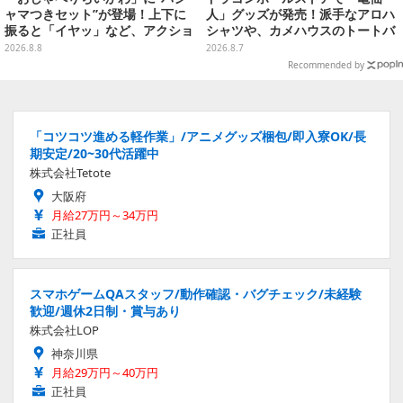
ャマつきセット”が登場！上下に
人」グッズが発売！派手なアロハ
振ると「イヤッ」など、アクショ
シャツや、カメハウスのトートバ
ンに応じて喋ってくれる
ッグなど夏らしいアイテムがズラ
2026.8.8
2026.8.7
リ
Recommended by
「コツコツ進める軽作業」/アニメグッズ梱包/即入寮OK/長
期安定/20~30代活躍中
株式会社Tetote
大阪府
月給27万円～34万円
正社員
スマホゲームQAスタッフ/動作確認・バグチェック/未経験
歓迎/週休2日制・賞与あり
株式会社LOP
神奈川県
月給29万円～40万円
正社員