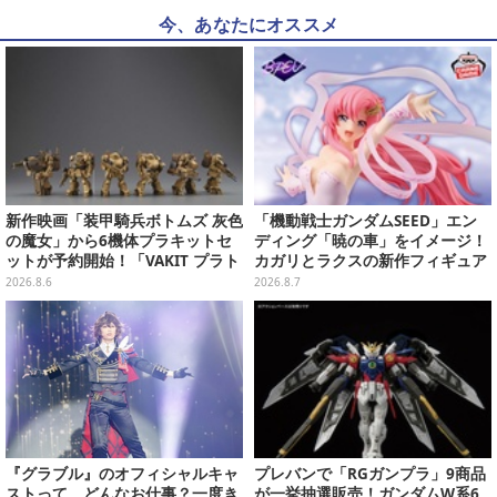
今、あなたにオススメ
新作映画「装甲騎兵ボトムズ 灰色
「機動戦士ガンダムSEED」エン
の魔女」から6機体プラキットセ
ディング「暁の車」をイメージ！
ットが予約開始！「VAKIT プラト
カガリとラクスの新作フィギュア
ーン」第1弾、各部関節可動仕様
がプライズに
2026.8.6
2026.8.7
『グラブル』のオフィシャルキャ
プレバンで「RGガンプラ」9商品
ストって、どんなお仕事？一度き
が一挙抽選販売！ガンダムW系6