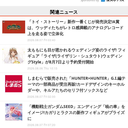
関連ニュース
「トイ・ストーリー」新作一番くじが発売決定!A賞
は、ウッディたちがレトロ感満載のアナログレコード
上を走る姿で立体化
2026.08.07 Fri 03:40
太ももにも目が惹かれるウェディング姿のライザ! フィ
ギュア「ライザ(ライザリン・シュタウト)ウェディン
グStyle」が8月7日より予約受付開始
2026.08.06 Thu 10:15
しまむらで販売された「HUNTER×HUNTER」G.I.編テ
ーマの一部商品が受注再販!カードデザインのキーホル
ダーや、キルアたちのセリフ付ソックスなど
2026.08.07 Fri 02:00
「機動戦士ガンダムSEED」エンディング「暁の車」を
イメージ!カガリとラクスの新作フィギュアがプライズ
に
2026.08.07 Fri 07:20