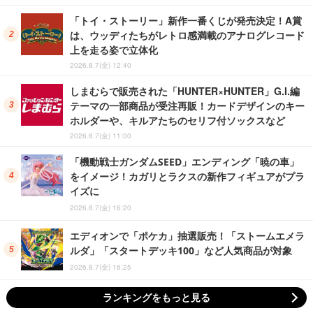
「トイ・ストーリー」新作一番くじが発売決定！A賞
は、ウッディたちがレトロ感満載のアナログレコード
上を走る姿で立体化
2026.8.7(金) 12:40
しまむらで販売された「HUNTER×HUNTER」G.I.編
テーマの一部商品が受注再販！カードデザインのキー
ホルダーや、キルアたちのセリフ付ソックスなど
2026.8.7(金) 11:00
「機動戦士ガンダムSEED」エンディング「暁の車」
をイメージ！カガリとラクスの新作フィギュアがプラ
イズに
2026.8.7(金) 16:20
エディオンで「ポケカ」抽選販売！「ストームエメラ
ルダ」「スタートデッキ100」など人気商品が対象
2026.8.7(金) 16:25
ランキングをもっと見る