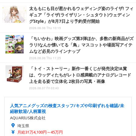
太ももにも目が惹かれるウェディング姿のライザ! フィ
ギュア「ライザ(ライザリン・シュタウト)ウェディン
グStyle」が8月7日より予約受付開始
2026.08.06 Thu 10:15
「ちいかわ」映画グッズ第3弾ほか、多数の新商品がズ
ラリ!なんか懐いてる「鳥」マスコットや場面写アイテ
ムなど必見のラインナップ
2026.08.06 Thu 11:25
「トイ・ストーリー」新作一番くじが発売決定!A賞
は、ウッディたちがレトロ感満載のアナログレコード
上を走る姿で立体化 2枚目の写真・画像
2026.08.07 Fri 03:40
人気アニメグッズの検査スタッフ/キズや印刷ずれを確認/未
経験歓迎/人柄重視
AQUARIUS株式会社
埼玉県
月給31万4,100円～45万円