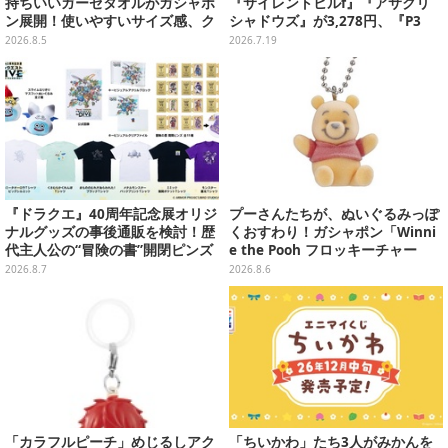
持ちいいガーゼタオルがガシャポ
『サイレントヒルf』『アサクリ
ン展開！使いやすいサイズ感、ク
シャドウズ』が3,278円、『P3
ールな和柄や可愛らしいお寿司な
R』『TOXリマスター』は2,728円
2026.8.5
2026.7.19
ど全4種
に！─ゲオ店舗セールを実地調査
『ドラクエ』40周年記念展オリジ
プーさんたちが、ぬいぐるみっぽ
ナルグッズの事後通販を検討！歴
くおすわり！ガシャポン「Winni
代主人公の“冒険の書”開閉ピンズ
e the Pooh フロッキーチャー
をはじめ、ユニークなＴシャツや
ム」ふわふわでどれも可愛い全4
2026.8.7
2026.8.6
雑貨など
種
「カラフルピーチ」めじるしアク
「ちいかわ」たち3人がみかんを