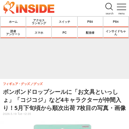
search
menu
アクセス
ホーム
スイッチ
PS5
PS4
ランキング
読者
インサイドちゃ
スマホ
PC
配信者
アンケート
ん
フィギュア・グッズ
グッズ
ボンボンドロップシールに「お文具といっし
ょ」「コジコジ」など4キャラクターが仲間入
り！5月下旬頃から順次出荷 7枚目の写真・画像
2026.5.19 Tue 12:35