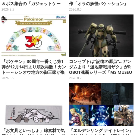
＆ボス集合の「ガジェットケー
作「オラの妖怪バケ～ション」
ス」ほか9プライズが8月順次展開
や、「ヘンダーランド」「暗黒タ
2026.8.5
2026.8.3
マタマ」などをフィーチャー
『ポケモン』30周年一番くじ第1
コンセプトは“記憶の原点”…ガン
弾が12月14日より順次再販！カン
ダムより「湿地帯戦用ザク」がR
トー～シンオウ地方の御三家が集
OBOT魂新シリーズ「MS MUSEU
まった時計、ぬいぐるみなど記念
M」で商品化！博物館イメージの
2026.8.5
2026.8.7
グッズ盛りだくさん
ベースも注目
「お文具といっしょ」綿素材で気
『エルデンリング ナイトレイン』