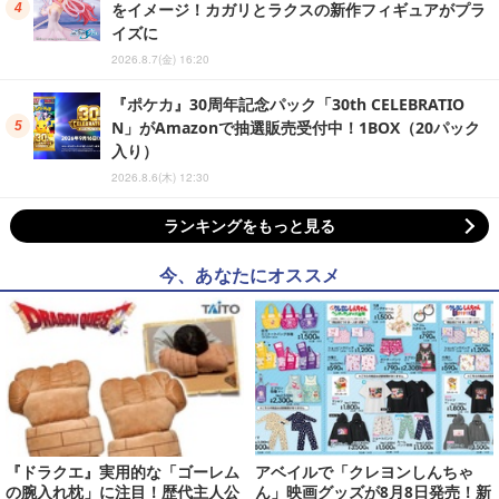
をイメージ！カガリとラクスの新作フィギュアがプラ
イズに
2026.8.7(金) 16:20
『ポケカ』30周年記念パック「30th CELEBRATIO
N」がAmazonで抽選販売受付中！1BOX（20パック
入り）
2026.8.6(木) 12:30
ランキングをもっと見る
今、あなたにオススメ
『ドラクエ』実用的な「ゴーレム
アベイルで「クレヨンしんちゃ
の腕入れ枕」に注目！歴代主人公
ん」映画グッズが8月8日発売！新