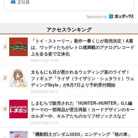
正社員
Sponsored by
アクセスランキング
「トイ・ストーリー」新作一番くじが発売決定！A賞
は、ウッディたちがレトロ感満載のアナログレコード
上を走る姿で立体化
2026.8.7(金) 12:40
太ももにも目が惹かれるウェディング姿のライザ！
フィギュア「ライザ（ライザリン・シュタウト）ウェ
ディングStyle」が8月7日より予約受付開始
2026.8.6(木) 19:15
しまむらで販売された「HUNTER×HUNTER」G.I.編
テーマの一部商品が受注再販！カードデザインのキー
ホルダーや、キルアたちのセリフ付ソックスなど
2026.8.7(金) 11:00
「機動戦士ガンダムSEED」エンディング「暁の車」