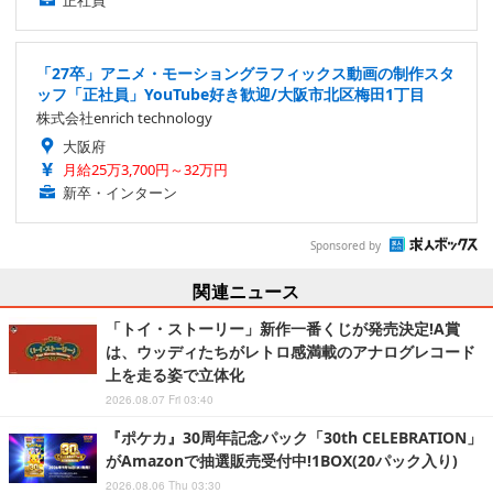
正社員
「27卒」アニメ・モーショングラフィックス動画の制作スタ
ッフ「正社員」YouTube好き歓迎/大阪市北区梅田1丁目
株式会社enrich technology
大阪府
月給25万3,700円～32万円
新卒・インターン
Sponsored by
関連ニュース
「トイ・ストーリー」新作一番くじが発売決定!A賞
は、ウッディたちがレトロ感満載のアナログレコード
上を走る姿で立体化
2026.08.07 Fri 03:40
『ポケカ』30周年記念パック「30th CELEBRATION」
がAmazonで抽選販売受付中!1BOX(20パック入り)
2026.08.06 Thu 03:30