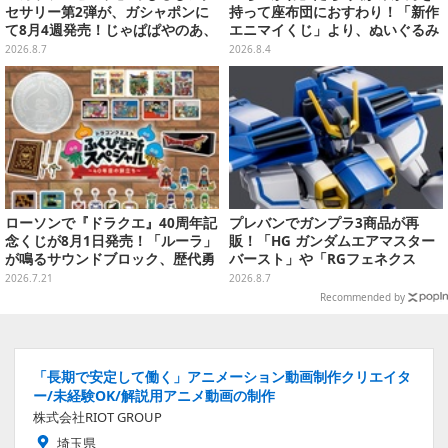
セサリー第2弾が、ガシャポンに
持って座布団におすわり！「新作
て8月4週発売！じゃぱぱやのあ、
エニマイくじ」より、ぬいぐるみ
シヴァたちメンバー11名分ライン
画像が初公開
2026.8.7
2026.8.4
ナップ
ローソンで『ドラクエ』40周年記
プレバンでガンプラ3商品が再
念くじが8月1日発売！「ルーラ」
販！「HG ガンダムエアマスター
が鳴るサウンドブロック、歴代勇
バースト」や「RGフェネクス
者＆スライムのフィギュアなど、
（ナラティブVer.）」も
2026.7.21
2026.8.7
シリーズを振り返る景品盛りだく
Recommended by
さん
「長期で安定して働く」アニメーション動画制作クリエイタ
ー/未経験OK/解説用アニメ動画の制作
株式会社RIOT GROUP
埼玉県