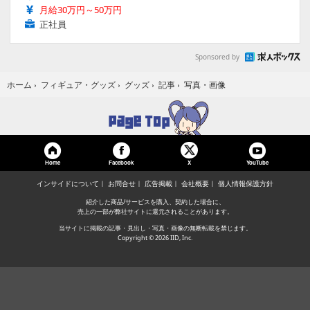
月給30万円～50万円
正社員
Sponsored by
写真・画像
ホーム
›
フィギュア・グッズ
›
グッズ
›
記事
›
Home
Facebook
YouTube
X
インサイドについて
お問合せ
広告掲載
会社概要
個人情報保護方針
紹介した商品/サービスを購入、契約した場合に、
売上の一部が弊社サイトに還元されることがあります。
当サイトに掲載の記事・見出し・写真・画像の無断転載を禁じます。
Copyright © 2026 IID, Inc.