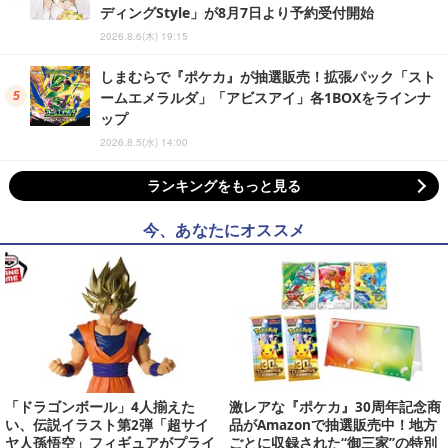
ディングStyle」が8月7日より予約受付開始
2026.8.6(木) 19:15
しまむらで『ポケカ』が抽選販売！拡張パック「スト
ームエメラルダ」「アビスアイ」各1BOXをラインナ
ップ
2026.8.5(水) 14:00
ランキングをもっと見る
今、あなたにオススメ
「ドラゴンボール」4人揃えた
激レアな『ポケカ』30周年記念商
い、伝説イラスト第2弾「超サイ
品がAmazonで抽選販売中！地方
ヤ人孫悟空」フィギュアがプライ
ごとに収録された“御三家”の特別