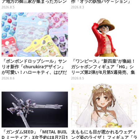
ア地方の御三家が集まったカレン
作「オラの妖怪バケ～ション」
ダー、ぬいぐるみなど記念グッズ
や、「ヘンダーランド」「暗黒タ
2026.8.5
2026.8.3
盛りだくさん
マタマ」などをフィーチャー
「ボンボンドロップシール」サン
「ワンピース」“新四皇”が集結！
リオ新作「churukiraデザイン」
ガシャポンフィギュア「HG」シ
が可愛い！ハローキティ、はぴだ
リーズ第2弾が8月第5週発売、集
んぶいなど全8種類が順次展開
めて並べたくなるクオリティ
2026.8.6
2026.8.5
「ガンダムSEED」「METAL BUIL
太ももにも目が惹かれるウェディ
D ミーティア」3次予約は8月7日1
ング姿のライザ！ フィギュア「ラ