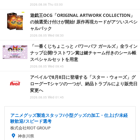
2026.08.06 Thu 03:00
遊戯王OCG「ORIGINAL ARTWORK COLLECTION」
の抽選受け付けが開始! 原作再現カードがアツいスペシ
ャルパック
2026.08.05 Wed 08:30
「一番くじちょこっと パワーパフ ガールズ」全ライン
ナップ公開!ラストワン賞は鍵チャーム付きのシール帳
スペシャルセットを用意
2026.08.05 Wed 09:45
アベイルで8月8日に登場する「スター・ウォーズ」グ
ローグーTシャツの一つが、納品トラブルにより販売日
変更へ
2026.08.05 Wed 01:45
アニメグッズ製造スタッフ/小型グッズの加工・仕上げ/未経
験歓迎/スピード選考
株式会社RIOT GROUP
神奈川県