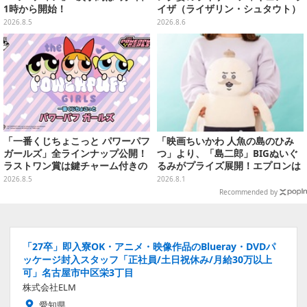
1時から開始！
イザ（ライザリン・シュタウト）
ウェディングStyle」が8月7日よ
2026.8.5
2026.8.6
り予約受付開始
「一番くじちょこっと パワーパフ
「映画ちいかわ 人魚の島のひみ
ガールズ」全ラインナップ公開！
つ」より、「島二郎」BIGぬいぐ
ラストワン賞は鍵チャーム付きの
るみがプライズ展開！エプロンは
シール帳スペシャルセットを用意
ポケット付き
2026.8.5
2026.8.1
Recommended by
「27卒」即入寮OK・アニメ・映像作品のBlueray・DVDパ
ッケージ封入スタッフ「正社員/土日祝休み/月給30万以上
可」名古屋市中区栄3丁目
株式会社ELM
愛知県