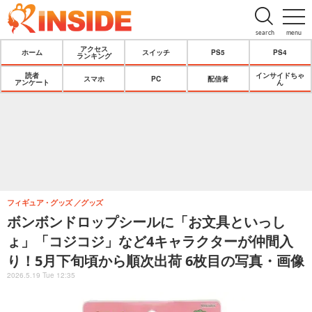
search
menu
アクセス
ホーム
スイッチ
PS5
PS4
ランキング
読者
インサイドちゃ
スマホ
PC
配信者
アンケート
ん
フィギュア・グッズ
グッズ
ボンボンドロップシールに「お文具といっし
ょ」「コジコジ」など4キャラクターが仲間入
り！5月下旬頃から順次出荷 6枚目の写真・画像
2026.5.19 Tue 12:35