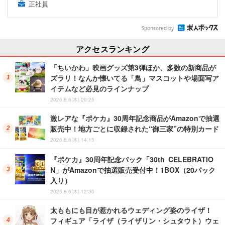
正社員
Sponsored by
アクセスランキング
「ちいかわ」映画グッズ第3弾ほか、多数の新商品が
ズラリ！なんか懐いてる「鳥」マスコットや場面写ア
イテムなど必見のラインナップ
2026.8.6(木) 20:25
激レアな『ポケカ』30周年記念商品がAmazonで抽選
販売中！地方ごとに収録された“御三家”の特別カード
2026.8.6(木) 14:15
『ポケカ』30周年記念パック「30th CELEBRATIO
N」がAmazonで抽選販売受付中！1BOX（20パック
入り）
2026.8.6(木) 12:30
太ももにも目が惹かれるウェディング姿のライザ！
フィギュア「ライザ（ライザリン・シュタウト）ウェ