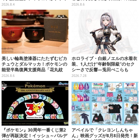
ズ展開！ビッグサイズの「筋斗
カード
2026.8.4
2026.8.6
雲」エアぐるみも
美しい輪島塗漆器にたたずむピカ
ホロライブ・白銀ノエルの水着衣
チュウとダルマッカ！ポケモンの
装、1人だけ“年齢制限級”のセク
能登半島復興支援商品「花丸紋
シーさで反響―兎田ぺこらも
椀」が8月8日発売
「こ、こんなことが許されていい
2026.8.6
2026.7.28
のか？」と興奮隠せず
『ポケモン』30周年一番くじ第2
アベイルで「クレヨンしんちゃ
弾が再販決定！イッシュ～パルデ
ん」映画グッズが8月8日発売！新