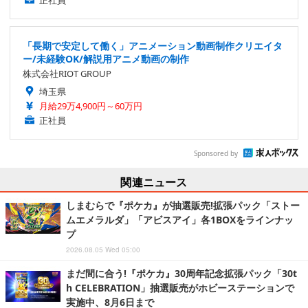
正社員
「長期で安定して働く」アニメーション動画制作クリエイタ
ー/未経験OK/解説用アニメ動画の制作
株式会社RIOT GROUP
埼玉県
月給29万4,900円～60万円
正社員
Sponsored by
関連ニュース
しまむらで『ポケカ』が抽選販売!拡張パック「ストー
ムエメラルダ」「アビスアイ」各1BOXをラインナッ
プ
2026.08.05 Wed 05:00
まだ間に合う!『ポケカ』30周年記念拡張パック「30t
h CELEBRATION」抽選販売がホビーステーションで
実施中、8月6日まで