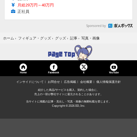
月給29万円～40万円
正社員
Sponsored by
写真・画像
ホーム
›
フィギュア・グッズ
›
グッズ
›
記事
›
Home
Facebook
YouTube
X
インサイドについて
お問合せ
広告掲載
会社概要
個人情報保護方針
紹介した商品/サービスを購入、契約した場合に、
売上の一部が弊社サイトに還元されることがあります。
当サイトに掲載の記事・見出し・写真・画像の無断転載を禁じます。
Copyright © 2026 IID, Inc.