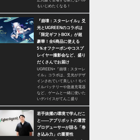
正式版で登場する新たなパル
もいじめたくなる！
『崩壊：スターレイル』爻
光とUGREENのコラボは
「限定ギフトBOX」が超
豪華！全6商品に使える
5％オフクーポンやコスプ
レイヤー撮影会など、盛り
だくさんでお届け
UGREEN×『崩壊：スターレ
イル』コラボは、爻光がデザ
インされていて美しい！モバ
イルバッテリーや急速充電器
など、ゲームと一緒に使いた
いデバイスがてんこ盛り
若手抜擢の環境で学んだこ
と――アプリボットの運営
プロデューサーが語る「巻
き込み力」の重要性