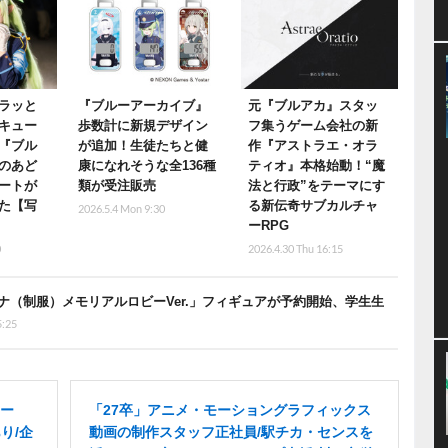
ラッと
『ブルーアーカイブ』
元『ブルアカ』スタッ
キュー
歩数計に新規デザイン
フ集うゲーム会社の新
『ブル
が追加！生徒たちと健
作『アストラエ・オラ
のあど
康になれそうな全136種
ティオ』本格始動！“魔
ートが
類が受注販売
法と行政”をテーマにす
た【写
る新伝奇サブカルチャ
2026.5.4 Mon 9:30
ーRPG
0
2026.4.30 Thu 16:15
（制服）メモリアルロビーVer.」フィギュアが予約開始、学生生
5:25
ー
「27卒」アニメ・モーショングラフィックス
り/企
動画の制作スタッフ正社員/駅チカ・センスを