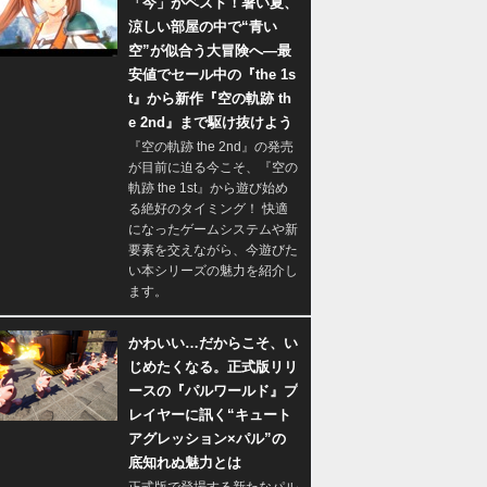
「今」がベスト！暑い夏、
涼しい部屋の中で“青い
空”が似合う大冒険へ―最
安値でセール中の『the 1s
t』から新作『空の軌跡 th
e 2nd』まで駆け抜けよう
『空の軌跡 the 2nd』の発売
が目前に迫る今こそ、『空の
軌跡 the 1st』から遊び始め
る絶好のタイミング！ 快適
になったゲームシステムや新
要素を交えながら、今遊びた
い本シリーズの魅力を紹介し
ます。
かわいい…だからこそ、い
じめたくなる。正式版リリ
ースの『パルワールド』プ
レイヤーに訊く“キュート
アグレッション×パル”の
底知れぬ魅力とは