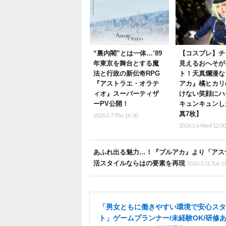
“裏内閣”とは一体…’89
【コスプレ】チ
年東京を舞台とする魔
見えるおへそが
法と行政の新伝奇RPG
ト！天真爛漫な
『アストラエ・オラテ
アカ』橘ヒカリ
ィオ』スーパーティザ
けない笑顔にハ
ーPV公開！
キュンキュンし
真7枚】
2026.5.7 Thu 16:30
2026.5.6 Wed 12:0
あふれ出る魅力…！『ブルアカ』より「アスナ
活スタイルならはの要素を再現
2026.3.31 Tue 1
「男女ともに働きやすい環境で安心スタ
ト」ゲームプランナー/未経験OK/研修あ