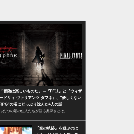
「冒険は楽しいものだ」 ─『FF11』と『ウィザ
ードリィ ヴァリアンツ ダフネ』、"優しくない
RPG"の沼にどっぷり沈んだ4人の話
ふたつの沼の住人たちが語る奥深さとは。
『空の軌跡』を遊ぶのは