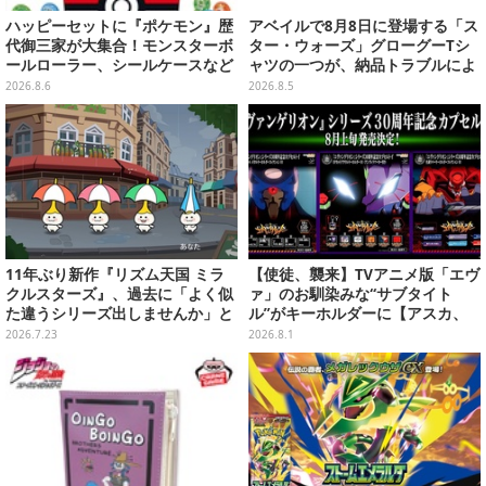
ハッピーセットに『ポケモン』歴
アベイルで8月8日に登場する「ス
代御三家が大集合！モンスターボ
ター・ウォーズ」グローグーTシ
ールローラー、シールケースなど
ャツの一つが、納品トラブルによ
全12種
り販売日変更へ
2026.8.6
2026.8.5
11年ぶり新作『リズム天国 ミラ
【使徒、襲来】TVアニメ版「エヴ
クルスターズ』、過去に「よく似
ァ」のお馴染みな“サブタイト
た違うシリーズ出しませんか」と
ル”がキーホルダーに【アスカ、
の話もあった。つんく♂noteで心
来日】
2026.7.23
2026.8.1
境語り任天堂前社長の岩田聡につ
いても言及