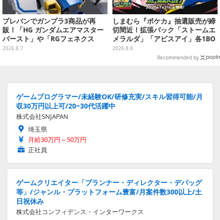
プレバンでガンプラ3商品が再
しまむら『ポケカ』抽選販売が締
販！「HG ガンダムエアマスター
切間近！拡張パック「ストームエ
バースト」や「RGフェネクス
メラルダ」「アビスアイ」各1BO
（ナラティブVer.）」も
Xをラインナップ
2026.8.7
2026.8.8
Recommended by
ゲームプログラマー/未経験OK/研修充実/スキル習得可能/月
収30万円以上可/20~30代活躍中
株式会社SNJAPAN
埼玉県
月給30万円～50万円
正社員
ゲームクリエイター「プランナー・ディレクター・デバッグ
等」/ジャンル・プラットフォーム豊富/月案件数300以上/土
日祝休み
株式会社コンフィデンス・インターワークス