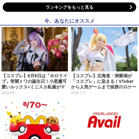
ランキングをもっと見る
今、あなたにオススメ
【コスプレ】8月8日は「ホロライ
【コスプレ】北海道・洞爺湖が
ブ」常闇トワの誕生日！小悪魔可
「コスプレ」に染まる！VTuber
愛いルックス×ミニスカ私服がマ
から人気ゲームまで抜群のロケー
ジ天使すぎな美女レイヤーまとめ
ションも必見な美女レイヤー10選
2026.8.8
2026.7.11
【写真45枚】
【写真45枚】