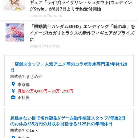
ギュア「ライザ(ライザリン・シュタウト)ウェディン
グStyle」が8月7日より予約受付開始
2026.08.06 Thu 10:15
「機動戦士ガンダムSEED」エンディング「暁の車」を
イメージ!カガリとラクスの新作フィギュアがプライズ
に
2026.08.07 Fri 07:20
「店舗スタッフ」人気アニメ等のコラボ香水専門店/年休120
日
株式会社まさめや
東京都
月給22万4,000円～28万1,250円
正社員
見逃さない目で名作誕生!/ゲーム動作検証スタッフ/毎週2日
のお休み/35万円の月収を目指せる/125日の年間休日
株式会社C-Link