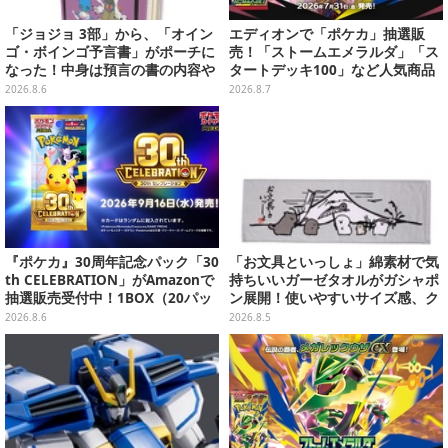
「ジョジョ 3部」から、「オイン
エディオンで「ポケカ」抽選販
ゴ・ボインゴ予言書」がポーチに
売！「ストームエメラルダ」「ス
なった！中身は預言の書の内容や
タートデッキ100」など人気商品
アニメ総柄デザインをプリント
が対象
2026.8.6
2026.8.7
『ポケカ』30周年記念パック「30
「お文具といっしょ」綿素材で気
th CELEBRATION」がAmazonで
持ちいいガーゼタオルがガシャポ
抽選販売受付中！1BOX（20パッ
ン展開！使いやすいサイズ感、ク
ク入り）
ールな和柄や可愛らしいお寿司な
2026.8.6
2026.8.5
ど全4種