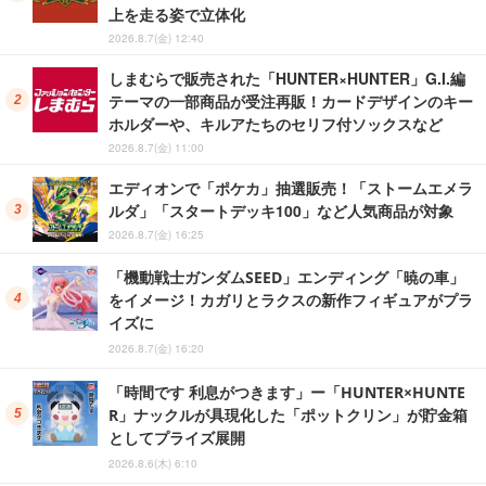
上を走る姿で立体化
2026.8.7(金) 12:40
しまむらで販売された「HUNTER×HUNTER」G.I.編
テーマの一部商品が受注再販！カードデザインのキー
ホルダーや、キルアたちのセリフ付ソックスなど
2026.8.7(金) 11:00
エディオンで「ポケカ」抽選販売！「ストームエメラ
ルダ」「スタートデッキ100」など人気商品が対象
2026.8.7(金) 16:25
「機動戦士ガンダムSEED」エンディング「暁の車」
をイメージ！カガリとラクスの新作フィギュアがプラ
イズに
2026.8.7(金) 16:20
「時間です 利息がつきます」ー「HUNTER×HUNTE
R」ナックルが具現化した「ポットクリン」が貯金箱
としてプライズ展開
2026.8.6(木) 6:10