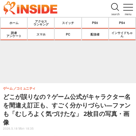
search
menu
アクセス
ホーム
スイッチ
PS5
PS4
ランキング
読者
インサイドちゃ
スマホ
PC
配信者
アンケート
ん
ゲーム
コミュニティ
どこが誤りなの？ゲーム公式がキャラクター名
を間違え訂正も、すごく分かりづらい―ファン
も「むしろよく気づけたな」 2枚目の写真・画
像
2026.5.18 Mon 18:35