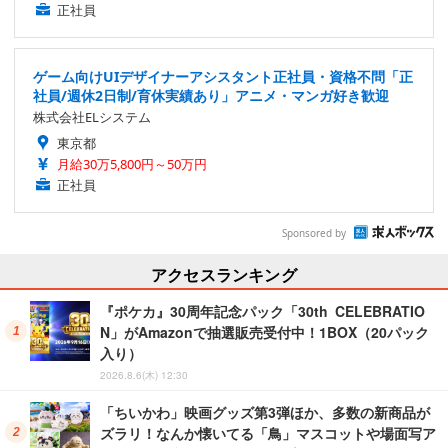
正社員
ゲーム向けUIデザイナーアシスタント正社員・資格不問「正
社員/週休2日制/育休実績あり」アニメ・マンガ好き歓迎
株式会社ELシステム
東京都
月給30万5,800円～50万円
正社員
Sponsored by
アクセスランキング
『ポケカ』30周年記念パック「30th CELEBRATIO
N」がAmazonで抽選販売受付中！1BOX（20パック
入り）
2026.8.6(木) 12:30
「ちいかわ」映画グッズ第3弾ほか、多数の新商品が
ズラリ！なんか懐いてる「鳥」マスコットや場面写ア