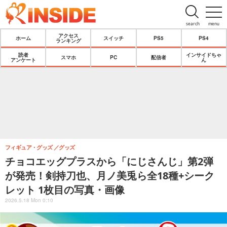
search
menu
アクセス
ホーム
スイッチ
PS5
PS4
ランキング
読者
インサイドちゃ
スマホ
PC
配信者
アンケート
ん
フィギュア・グッズ
グッズ
チョコエッグプラスから「にじさんじ」第2弾
が発売！剣持刀也、月ノ美兎ら全18種+シーク
レット 1枚目の写真・画像
2026.5.18 Mon 0:10