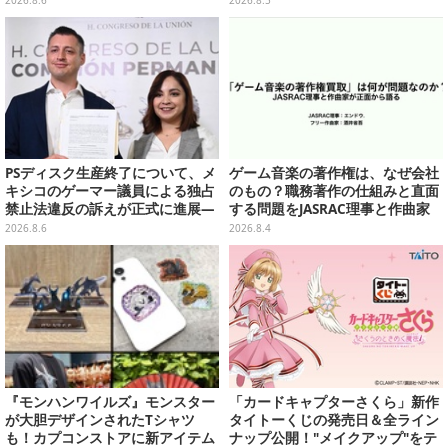
ナップ
PSディスク生産終了について、メ
ゲーム音楽の著作権は、なぜ会社
キシコのゲーマー議員による独占
のもの？職務著作の仕組みと直面
禁止法違反の訴えが正式に進展―
する問題をJASRAC理事と作曲家
「テクノロジーは自由を拡大する
が徹底解説【CEDEC 2026】
2026.8.6
2026.8.4
ために役立つべき」
『モンハンワイルズ』モンスター
「カードキャプターさくら」新作
が大胆デザインされたTシャツ
タイトーくじの発売日＆全ライン
も！カプコンストアに新アイテム
ナップ公開！"メイクアップ"をテ