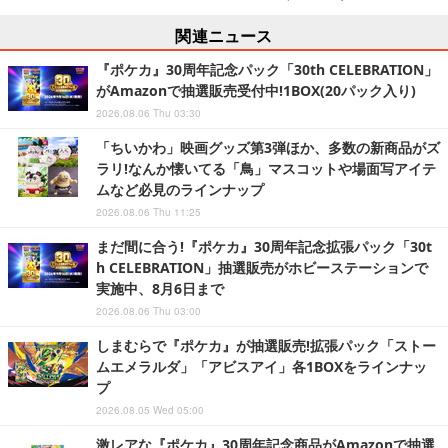
関連ニュース
『ポケカ』30周年記念パック「30th CELEBRATION」
がAmazonで抽選販売受付中!1BOX(20パック入り)
2026.08.06 Thu 03:30
「ちいかわ」映画グッズ第3弾ほか、多数の新商品がズ
ラリ!なんか懐いてる「鳥」マスコットや場面写アイテ
ムなど必見のラインナップ
2026.08.06 Thu 11:25
まだ間に合う!『ポケカ』30周年記念拡張パック「30t
h CELEBRATION」抽選販売がホビーステーションで
実施中、8月6日まで
2026.08.06 Thu 03:00
しまむらで『ポケカ』が抽選販売!拡張パック「ストー
ムエメラルダ」「アビスアイ」各1BOXをラインナッ
プ
2026.08.05 Wed 05:00
激レアな『ポケカ』30周年記念商品がAmazonで抽選