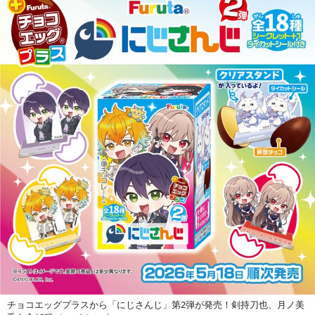
チョコエッグプラスから「にじさんじ」第2弾が発売！剣持刀也、月ノ美