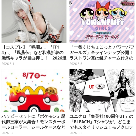
【コスプレ】『鳴潮』、『FF1
「一番くじちょこっと パワーパフ
4』、『風燕伝』など和漢折衷の
ガールズ」全ラインナップ公開！
魅惑キャラが目白押し！「2026漫
ラストワン賞は鍵チャーム付きの
画博覧会」美麗レイヤー13選【写
シール帳スペシャルセットを用意
2026.8.1
2026.8.5
真39枚】
ハッピーセットに『ポケモン』歴
ユニクロ「集英社100周年UT」の
代御三家が大集合！モンスターボ
「BLEACH」Tシャツが、どこま
ールローラー、シールケースなど
でもスタイリッシュ！モノクロデ
全12種
ザインもクール
2026.8.6
2026.8.2