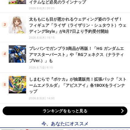
イテムなど必見のラインナップ
2026.8.6(木) 20:25
太ももにも目が惹かれるウェディング姿のライザ！
フィギュア「ライザ（ライザリン・シュタウト）ウェ
ディングStyle」が8月7日より予約受付開始
2026.8.6(木) 19:15
プレバンでガンプラ3商品が再販！「HG ガンダムエ
アマスターバースト」や「RGフェネクス（ナラティ
ブVer.）」も
2026.8.7(金) 9:10
しまむらで『ポケカ』が抽選販売！拡張パック「スト
ームエメラルダ」「アビスアイ」各1BOXをラインナ
ップ
2026.8.5(水) 14:00
ランキングをもっと見る
今、あなたにオススメ