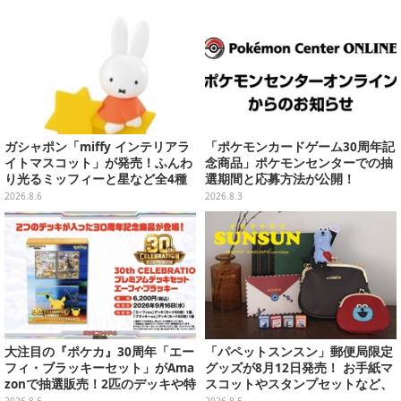
ガシャポン「miffy インテリアラ
「ポケモンカードゲーム30周年記
イトマスコット」が発売！ふんわ
念商品」ポケモンセンターでの抽
り光るミッフィーと星など全4種
選期間と応募方法が公開！
ラインナップ
2026.8.6
2026.8.3
大注目の『ポケカ』30周年「エー
「パペットスンスン」郵便局限定
フィ・ブラッキーセット」がAma
グッズが8月12日発売！ お手紙マ
zonで抽選販売！2匹のデッキや特
スコットやスタンプセットなど、
別カードを収録
可愛すぎる全5アイテムがライン
2026.8.6
2026.8.5