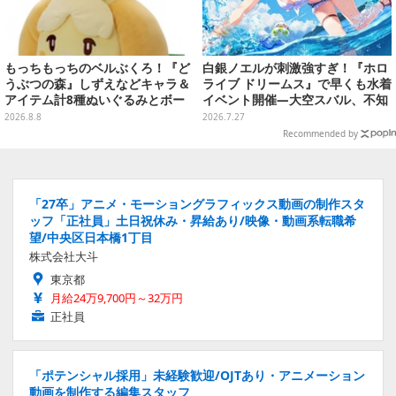
もっちもっちのベルぶくろ！『ど
白銀ノエルが刺激強すぎ！『ホロ
うぶつの森』しずえなどキャラ＆
ライブ ドリームス』で早くも水着
アイテム計8種ぬいぐるみとボー
イベント開催―大空スバル、不知
ルチェーン付きマスコットが発売
火フレアら5人が夏の装いで登場
2026.8.8
2026.7.27
Recommended by
「27卒」アニメ・モーショングラフィックス動画の制作スタ
ッフ「正社員」土日祝休み・昇給あり/映像・動画系転職希
望/中央区日本橋1丁目
株式会社大斗
東京都
月給24万9,700円～32万円
正社員
「ポテンシャル採用」未経験歓迎/OJTあり・アニメーション
動画を制作する編集スタッフ