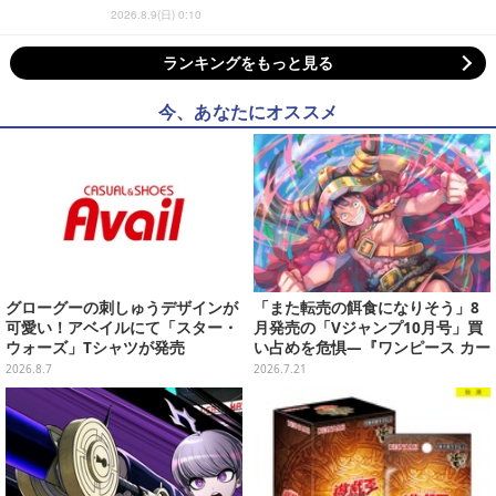
2026.8.9(日) 0:10
ランキングをもっと見る
今、あなたにオススメ
グローグーの刺しゅうデザインが
「また転売の餌食になりそう」8
可愛い！アベイルにて「スター・
月発売の「Vジャンプ10月号」買
ウォーズ」Tシャツが発売
い占めを危惧―『ワンピース カー
ド』付録中止もやまぬ不安
2026.8.7
2026.7.21