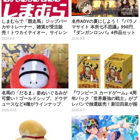
しまむらで「競走馬」ジップパー
名作ADVの夏にしよう！『パラノ
カやトレーナー、雑貨が受注販
マサイト 本所七不思議』990円、
売！トウカイテイオー、サイレン
『ダンガンロンパ』4作品セット
ススズカなど名馬をデザイン
で3,060円、“お紳士”な恋愛ADV
2026.8.8
2026.8.8
は1,192円！【eショップのお薦め
セール】
名馬の「だるま」姿ぬいぐるみが
『ワンピース カードゲーム』4周
可愛い！ゴールドシップ、ドウデ
年パック「世界最強の戦士」がプ
ュースなど4種がラインナップ
レバンで抽選販売！新旧四皇が揃
い踏み、刃牙作者が描く「カイド
2026.8.10
2026.8.7
ウ」も