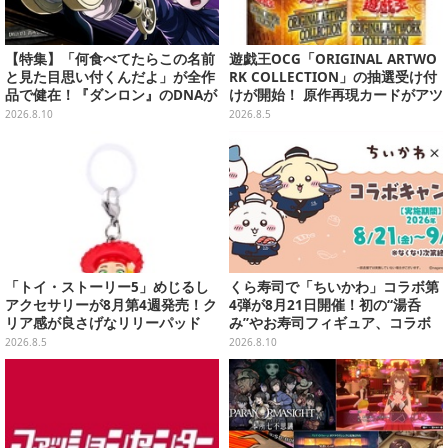
【特集】「何食べてたらこの名前
遊戯王OCG「ORIGINAL ARTWO
と見た目思い付くんだよ」が全作
RK COLLECTION」の抽選受け付
品で健在！『ダンロン』のDNAが
けが開始！ 原作再現カードがアツ
息づくトゥーキョーゲームスおす
いスペシャルパック
2026.8.10
2026.8.5
すめ3選
「トイ・ストーリー5」めじるし
くら寿司で「ちいかわ」コラボ第
アクセサリーが8月第4週発売！ク
4弾が8月21日開催！初の“湯呑
リア感が良さげなリリーパッド
み”やお寿司フィギュア、コラボ
や、ジェシーなど全5種ラインナ
メニューも
2026.8.5
2026.8.10
ップ