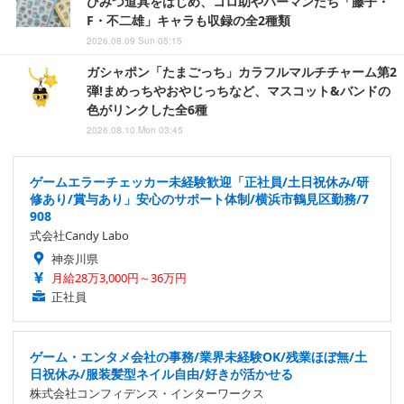
ひみつ道具をはじめ、コロ助やパーマンたち「藤子・
F・不二雄」キャラも収録の全2種類
2026.08.09 Sun 05:15
ガシャポン「たまごっち」カラフルマルチチャーム第2
弾!まめっちやおやじっちなど、マスコット&バンドの
色がリンクした全6種
2026.08.10 Mon 03:45
ゲームエラーチェッカー未経験歓迎「正社員/土日祝休み/研
修あり/賞与あり」安心のサポート体制/横浜市鶴見区勤務/7
908
式会社Candy Labo
神奈川県
月給28万3,000円～36万円
正社員
ゲーム・エンタメ会社の事務/業界未経験OK/残業ほぼ無/土
日祝休み/服装髪型ネイル自由/好きが活かせる
株式会社コンフィデンス・インターワークス