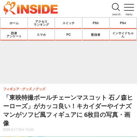
search
menu
アクセス
ホーム
スイッチ
PS5
PS4
ランキング
読者
インサイドちゃ
スマホ
PC
配信者
アンケート
ん
フィギュア・グッズ
グッズ
「東映特撮ボールチェーンマスコット 石ノ森ヒ
ーローズ」がカッコ良い！キカイダーやイナズ
マンがソフビ風フィギュアに 6枚目の写真・画
像
2026.5.17 Sun 10:20