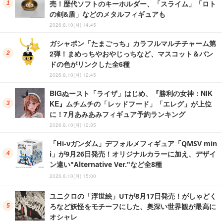
売！歴代ソフトのキーホルダー、「スライム」「ロト
の剣&盾」などのメタルフィギュアも
2026.8.10(月) 14:45
ガシャポン「たまごっち」カラフルマルチチャーム第
2弾！まめっちやおやじっちなど、マスコット＆バン
ドの色がリンクした全6種
2026.8.10(月) 12:45
BIGぬースト「ライザ」はじめ、『勝利の女神：NIK
KE』ムチムチの「レッドフード」「エレグ」が上位
に！7月あみあみフィギュア予約ランキング
2026.8.10(月) 12:35
「Hi-νガンダム」デフォルメフィギュア「QMSV min
i」が9月26日発売！オリジナルカラーに加え、デザイ
ン違い"Alternative Ver."など全8種
2026.8.10(月) 15:00
ユニクロの「浮世絵」UTが8月17日発売！がしゃどく
ろなど妖怪をモチーフにした、奥深い世界観が最高に
オシャレ