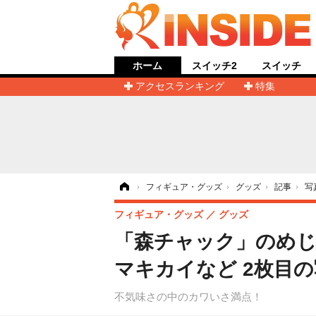
ホーム
スイッチ2
スイッチ
アクセスランキング
特集
ホーム
›
フィギュア・グッズ
›
グッズ
›
記事
›
写
フィギュア・グッズ
グッズ
「森チャック」のめ
マキカイなど 2枚目
不気味さの中のカワいさ満点！