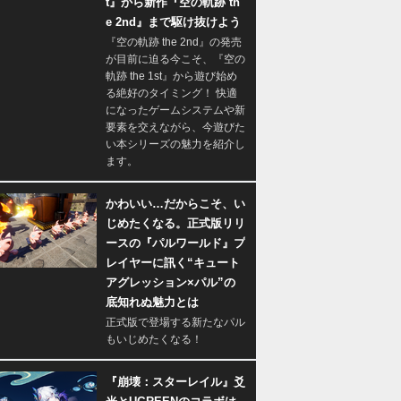
t』から新作『空の軌跡 th
e 2nd』まで駆け抜けよう
『空の軌跡 the 2nd』の発売
が目前に迫る今こそ、『空の
軌跡 the 1st』から遊び始め
る絶好のタイミング！ 快適
になったゲームシステムや新
要素を交えながら、今遊びた
い本シリーズの魅力を紹介し
ます。
かわいい…だからこそ、い
じめたくなる。正式版リリ
ースの『パルワールド』プ
レイヤーに訊く“キュート
アグレッション×パル”の
底知れぬ魅力とは
正式版で登場する新たなパル
もいじめたくなる！
『崩壊：スターレイル』爻