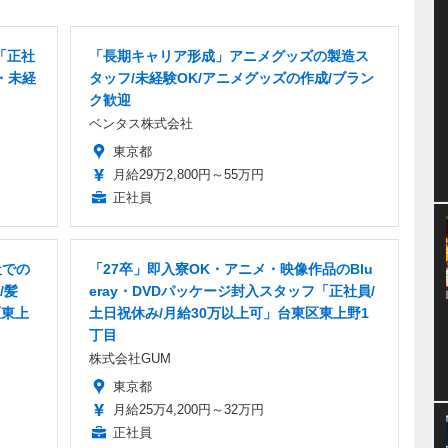
「正社
「長期キャリア形成」アニメグッズの製造ス
・未経
タッフ/未経験OK/アニメグッズの作成/ブラン
ク歓迎
ベンタス株式会社
東京都
月給29万2,800円～55万円
正社員
社での
「27卒」即入寮OK・アニメ・映像作品のBlu
/髪
eray・DVDパッケージ封入スタッフ「正社員/
区東上
土日祝休み/月給30万以上可」台東区東上野1
丁目
株式会社GUM
東京都
月給25万4,200円～32万円
正社員