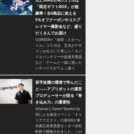
光とUGREENのコラボは
「限定ギフトBOX」が超
豪華！全6商品に使える
5％オフクーポンやコスプ
レイヤー撮影会など、盛り
だくさんでお届け
UGREEN×『崩壊：スターレ
イル』コラボは、爻光がデザ
インされていて美しい！モバ
イルバッテリーや急速充電器
など、ゲームと一緒に使いた
いデバイスがてんこ盛り
若手抜擢の環境で学んだこ
と――アプリボットの運営
プロデューサーが語る「巻
き込み力」の重要性
4GamerとGame*Sparkの合
同による就活イベント「キャ
リアクエスト」の第4回が東
京都立産業貿易センター浜松
町館で開催されました。この