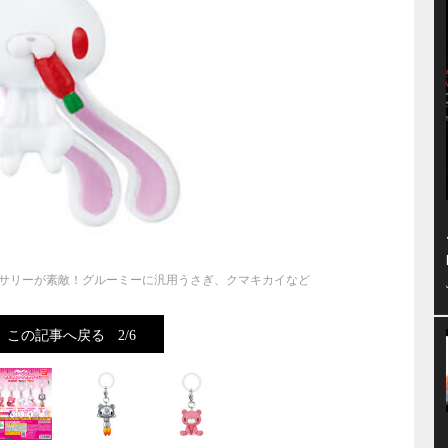
サリーが素敵！グルーミーに汎用うさぎ、クマキカイなど
この記事へ戻る
2/6