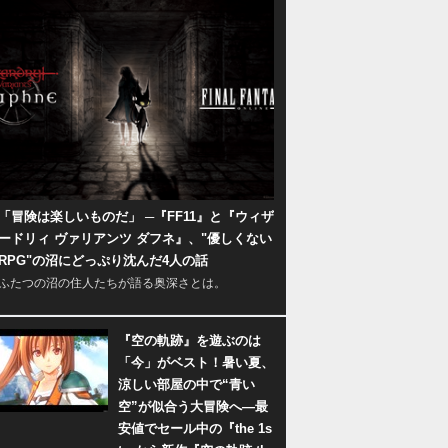
「冒険は楽しいものだ」 ─『FF11』と『ウィザ
ードリィ ヴァリアンツ ダフネ』、"優しくない
RPG"の沼にどっぷり沈んだ4人の話
ふたつの沼の住人たちが語る奥深さとは。
『空の軌跡』を遊ぶのは
「今」がベスト！暑い夏、
涼しい部屋の中で“青い
空”が似合う大冒険へ―最
安値でセール中の『the 1s