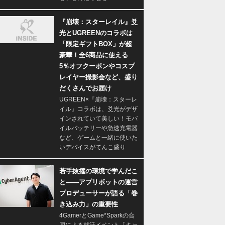
『崩壊：スターレイル』爻
光とUGREENのコラボは
「限定ギフトBOX」が超
豪華！全6商品に使える
5％オフクーポンやコスプ
レイヤー撮影会など、盛り
だくさんでお届け
UGREEN×『崩壊：スターレ
イル』コラボは、爻光がデザ
インされていて美しい！モバ
イルバッテリーや急速充電器
など、ゲームと一緒に使いた
いデバイスがてんこ盛り
若手抜擢の環境で学んだこ
と――アプリボットの運営
プロデューサーが語る「巻
き込み力」の重要性
4GamerとGame*Sparkの合