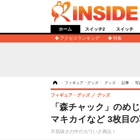
ホーム
スイッチ2
スイッチ
アクセスランキング
特集
ホーム
›
フィギュア・グッズ
›
グッズ
›
記事
›
写
フィギュア・グッズ
グッズ
「森チャック」のめ
マキカイなど 3枚目
不気味さの中のカワいさ満点！