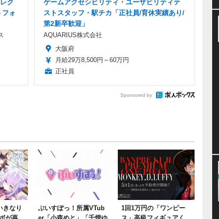
レク
ゲームアクセシビリティ・ユーザビリティテ
トフォ
ストスタッフ・駅チカ「正社員/育休実績あり/
第2新卒歓迎」
ス
AQUARIUS株式会社
大阪府
月給29万8,500円～60万円
正社員
Sponsored by
いきなり
ぶいすぽっ！所属VTub
1回1万円の「ワンピー
ボが再
er「小森めと」「千燈ゆ
ス」高級フィギュアく