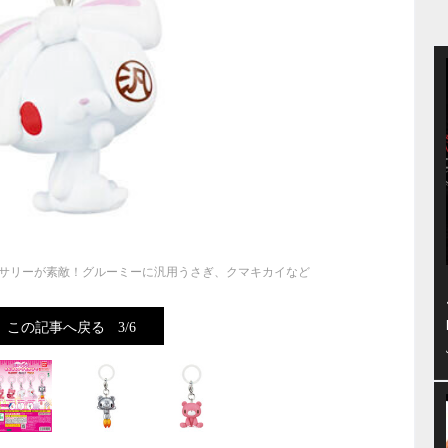
サリーが素敵！グルーミーに汎用うさぎ、クマキカイなど
この記事へ戻る
3/6