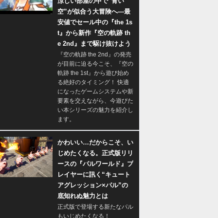
涼しい部屋の中で“青い
空”が似合う大冒険へ―最
安値でセール中の『the 1s
t』から新作『空の軌跡 th
e 2nd』まで駆け抜けよう
『空の軌跡 the 2nd』の発売
が目前に迫る今こそ、『空の
軌跡 the 1st』から遊び始め
る絶好のタイミング！ 快適
になったゲームシステムや新
要素を交えながら、今遊びた
い本シリーズの魅力を紹介し
ます。
かわいい…だからこそ、い
じめたくなる。正式版リリ
ースの『パルワールド』プ
レイヤーに訊く“キュート
アグレッション×パル”の
底知れぬ魅力とは
正式版で登場する新たなパル
もいじめたくなる！