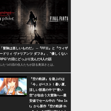
「冒険は楽しいものだ」 ─『FF11』と『ウィザ
ードリィ ヴァリアンツ ダフネ』、"優しくない
RPG"の沼にどっぷり沈んだ4人の話
ふたつの沼の住人たちが語る奥深さとは。
『空の軌跡』を遊ぶのは
「今」がベスト！暑い夏、
涼しい部屋の中で“青い
空”が似合う大冒険へ―最
安値でセール中の『the 1s
t』から新作『空の軌跡 th