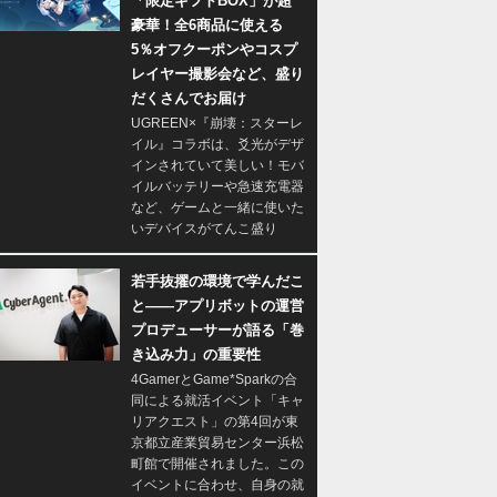
「限定ギフトBOX」が超
豪華！全6商品に使える
5％オフクーポンやコスプ
レイヤー撮影会など、盛り
だくさんでお届け
UGREEN×『崩壊：スターレ
イル』コラボは、爻光がデザ
インされていて美しい！モバ
イルバッテリーや急速充電器
など、ゲームと一緒に使いた
いデバイスがてんこ盛り
若手抜擢の環境で学んだこ
と――アプリボットの運営
プロデューサーが語る「巻
き込み力」の重要性
4GamerとGame*Sparkの合
同による就活イベント「キャ
リアクエスト」の第4回が東
京都立産業貿易センター浜松
町館で開催されました。この
イベントに合わせ、自身の就