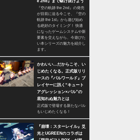
e 2nd』まで駆け抜けよう
『空の軌跡 the 2nd』の発売
が目前に迫る今こそ、『空の
軌跡 the 1st』から遊び始め
る絶好のタイミング！ 快適
になったゲームシステムや新
要素を交えながら、今遊びた
い本シリーズの魅力を紹介し
ます。
かわいい…だからこそ、い
じめたくなる。正式版リリ
ースの『パルワールド』プ
レイヤーに訊く“キュート
アグレッション×パル”の
底知れぬ魅力とは
正式版で登場する新たなパル
もいじめたくなる！
『崩壊：スターレイル』爻
光とUGREENのコラボは