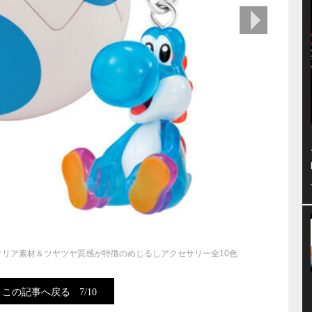
次の画像
リア素材＆ツヤツヤ質感が特徴のめじるしアクセサリー全10色
この記事へ戻る
7/10