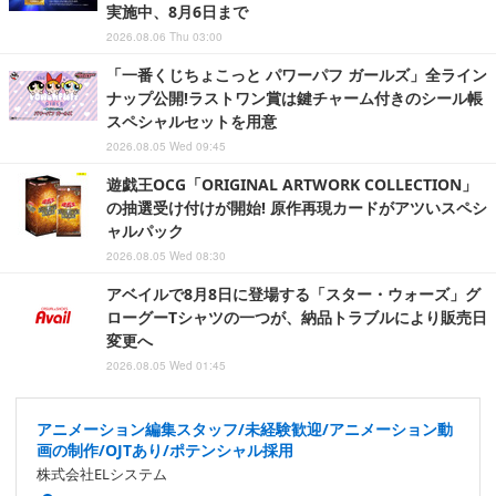
実施中、8月6日まで
2026.08.06 Thu 03:00
「一番くじちょこっと パワーパフ ガールズ」全ライン
ナップ公開!ラストワン賞は鍵チャーム付きのシール帳
スペシャルセットを用意
2026.08.05 Wed 09:45
遊戯王OCG「ORIGINAL ARTWORK COLLECTION」
の抽選受け付けが開始! 原作再現カードがアツいスペシ
ャルパック
2026.08.05 Wed 08:30
アベイルで8月8日に登場する「スター・ウォーズ」グ
ローグーTシャツの一つが、納品トラブルにより販売日
変更へ
2026.08.05 Wed 01:45
アニメーション編集スタッフ/未経験歓迎/アニメーション動
画の制作/OJTあり/ポテンシャル採用
株式会社ELシステム