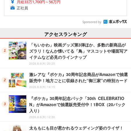
月給33万1,700円～56万円
正社員
Sponsored by
アクセスランキング
「ちいかわ」映画グッズ第3弾ほか、多数の新商品が
ズラリ！なんか懐いてる「鳥」マスコットや場面写ア
イテムなど必見のラインナップ
2026.8.6(木) 20:25
激レアな『ポケカ』30周年記念商品がAmazonで抽選
販売中！地方ごとに収録された“御三家”の特別カード
2026.8.6(木) 14:15
『ポケカ』30周年記念パック「30th CELEBRATIO
N」がAmazonで抽選販売受付中！1BOX（20パック
入り）
2026.8.6(木) 12:30
太ももにも目が惹かれるウェディング姿のライザ！