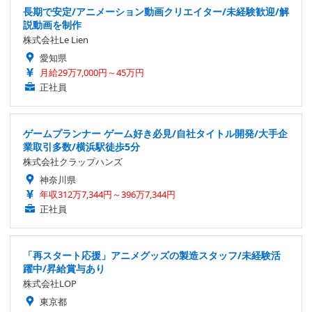
長期で安定/アニメーション動画クリエイター/未経験歓迎/解
説動画を制作
株式会社Le Lien
愛知県
月給29万7,000円～45万円
正社員
ゲームプランナー ゲーム好き必見/自社タイトル開発/大手企
業取引多数/横浜駅徒歩5分
株式会社クラップハンズ
神奈川県
年収312万7,344円～396万7,344円
正社員
「再スタート応援」アニメグッズの製造スタッフ/未経験活
躍中/昇給賞与あり
株式会社LOP
東京都