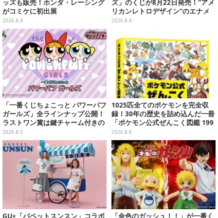
ッズも販売！ホンダ・レーシング
ズ」のくじが8月22日発売！“アメ
がコミケに初出展
リカンレトロデザイン”のエナメ
ルバッグやTシャツなど、日常使
2026.8.4
2026.8.4
いできるグッズを用意
「一番くじちょこっと パワーパフ
1025匹全てのポケモンを完全収
ガールズ」全ラインナップ公開！
録！30年の歴史を詰め込んだ一冊
ラストワン賞は鍵チャーム付きの
「ポケモン公式ぜんこく図鑑 199
シール帳スペシャルセットを用意
6-2026」が大ボリューム
2026.8.5
2026.8.6
GU×「パペットスンスン」コラボ
「金色のガッシュ！！」が一番く