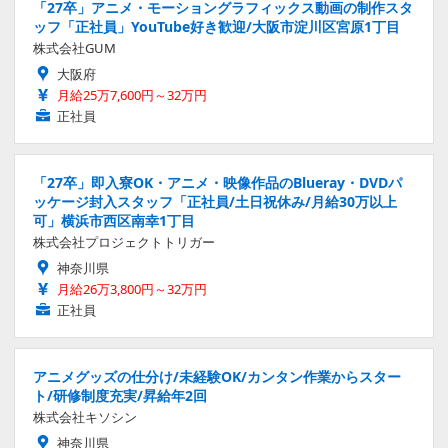
「27卒」アニメ・モーショングラフィックス動画の制作スタ
ッフ「正社員」YouTube好き歓迎/大阪市淀川区宮原1丁目
株式会社GUM
大阪府
月給25万7,600円～32万円
正社員
「27卒」即入寮OK・アニメ・映像作品のBlueray・DVDパ
ッケージ封入スタッフ「正社員/土日祝休み/月給30万以上
可」横浜市西区南幸1丁目
株式会社プロジェクトトリガー
神奈川県
月給26万3,800円～32万円
正社員
アニメグッズの仕分け/未経験OK/カンタン作業からスター
ト/研修制度充実/昇給年2回
株式会社キソシン
神奈川県