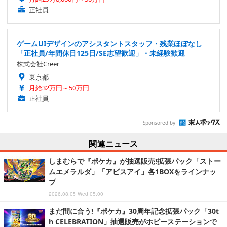
正社員
ゲームUIデザインのアシスタントスタッフ・残業ほぼなし
「正社員/年間休日125日/SE志望歓迎」・未経験歓迎
株式会社Creer
東京都
月給32万円～50万円
正社員
Sponsored by
関連ニュース
しまむらで『ポケカ』が抽選販売!拡張パック「ストー
ムエメラルダ」「アビスアイ」各1BOXをラインナッ
プ
2026.08.05 Wed 05:00
まだ間に合う!『ポケカ』30周年記念拡張パック「30t
h CELEBRATION」抽選販売がホビーステーションで