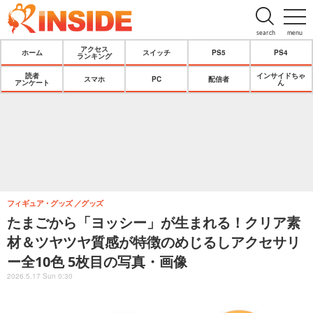
search
menu
アクセス
ホーム
スイッチ
PS5
PS4
ランキング
読者
インサイドちゃ
スマホ
PC
配信者
アンケート
ん
フィギュア・グッズ
グッズ
たまごから「ヨッシー」が生まれる！クリア素
材＆ツヤツヤ質感が特徴のめじるしアクセサリ
ー全10色 5枚目の写真・画像
2026.5.17 Sun 0:30