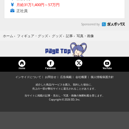
月給31万1,400円～57万円
正社員
Sponsored by
写真・画像
ホーム
›
フィギュア・グッズ
›
グッズ
›
記事
›
Home
Facebook
YouTube
X
インサイドについて
お問合せ
広告掲載
会社概要
個人情報保護方針
紹介した商品/サービスを購入、契約した場合に、
売上の一部が弊社サイトに還元されることがあります。
当サイトに掲載の記事・見出し・写真・画像の無断転載を禁じます。
Copyright © 2026 IID, Inc.