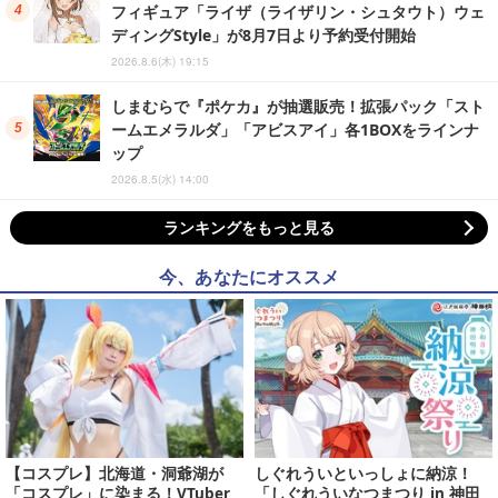
フィギュア「ライザ（ライザリン・シュタウト）ウェ
ディングStyle」が8月7日より予約受付開始
2026.8.6(木) 19:15
しまむらで『ポケカ』が抽選販売！拡張パック「スト
ームエメラルダ」「アビスアイ」各1BOXをラインナ
ップ
2026.8.5(水) 14:00
ランキングをもっと見る
今、あなたにオススメ
【コスプレ】北海道・洞爺湖が
しぐれういといっしょに納涼！
「コスプレ」に染まる！VTuber
「しぐれういなつまつり in 神田