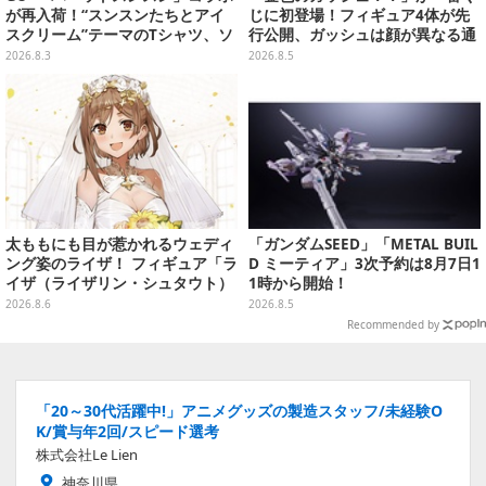
が再入荷！“スンスンたちとアイ
じに初登場！フィギュア4体が先
スクリーム”テーマのTシャツ、ソ
行公開、ガッシュは顔が異なる通
ックスなどが対象
常/ザケルver.の2種
2026.8.3
2026.8.5
太ももにも目が惹かれるウェディ
「ガンダムSEED」「METAL BUIL
ング姿のライザ！ フィギュア「ラ
D ミーティア」3次予約は8月7日1
イザ（ライザリン・シュタウト）
1時から開始！
ウェディングStyle」が8月7日よ
2026.8.6
2026.8.5
り予約受付開始
Recommended by
「20～30代活躍中!」アニメグッズの製造スタッフ/未経験O
K/賞与年2回/スピード選考
株式会社Le Lien
神奈川県