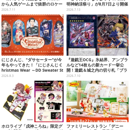
から人気ゲームまで抜群のロケー
明神納涼祭り」が8月7日より開催
ションも必見な美女レイヤー10選
決定
2026.7.11
2026.7.13
【写真45枚】
にじさんじ、"ダサセーター"が今
『遊戯王OCG』氷結界、アンブラ
年もやってきた！「にじさんじ C
ルなど14枚もの新カード一挙公
hristmas Wear ～DD Sweater St
開！遊戯＆城之内の切り札「ブラ
yle～」グッズが受注販売へ―狂
ック・デーモンズ・ドラゴン」も
2026.8.3
2026.7.10
蘭メロコも「何からツッコめばい
新たな装いで登場
い」と困惑
ホロライブ「戌神ころね」限定グ
ファミリーレストラン「デニー