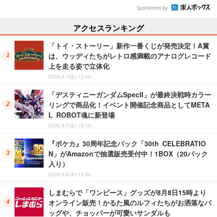
Sponsored by
アクセスランキング
「トイ・ストーリー」新作一番くじが発売決定！A賞
は、ウッディたちがレトロ感満載のアナログレコード
上を走る姿で立体化
2026.8.7(金) 12:40
「デスティニーガンダムSpecII」が最終決戦時カラー
リングで商品化！イベント開催記念商品としてMETA
L ROBOT魂に新登場
2026.8.7(金) 15:15
『ポケカ』30周年記念パック「30th CELEBRATIO
N」がAmazonで抽選販売受付中！1BOX（20パック
入り）
2026.8.6(木) 12:30
しまむらで「ワンピース」グッズが8月8日15時より
オンライン販売！かるた風のルフィたちがお洒落なバ
ッグや、チョッパーが可愛いサンダルも