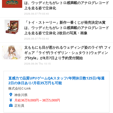
は、ウッディたちがレトロ感満載のアナログレコード
上を走る姿で立体化
2026.08.07 Fri 03:40
「トイ・ストーリー」新作一番くじが発売決定!A賞
は、ウッディたちがレトロ感満載のアナログレコード
上を走る姿で立体化 2枚目の写真・画像
2026.08.07 Fri 03:40
太ももにも目が惹かれるウェディング姿のライザ! フィ
ギュア「ライザ(ライザリン・シュタウト)ウェディン
グStyle」が8月7日より予約受付開始
2026.08.06 Thu 10:15
直感力で品質UP!/ゲームQAスタッフ/年間休日数125日/毎週
2日の休日あり/月収35万円も可能
株式会社C-Link
神奈川県
月給36万9,000円～38万5,000円
正社員