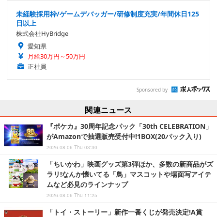
未経験採用枠/ゲームデバッガー/研修制度充実/年間休日125
日以上
株式会社HyBridge
愛知県
月給30万円～50万円
正社員
Sponsored by
関連ニュース
『ポケカ』30周年記念パック「30th CELEBRATION」
がAmazonで抽選販売受付中!1BOX(20パック入り)
2026.08.06 Thu 03:30
「ちいかわ」映画グッズ第3弾ほか、多数の新商品がズ
ラリ!なんか懐いてる「鳥」マスコットや場面写アイテ
ムなど必見のラインナップ
2026.08.06 Thu 11:25
「トイ・ストーリー」新作一番くじが発売決定!A賞