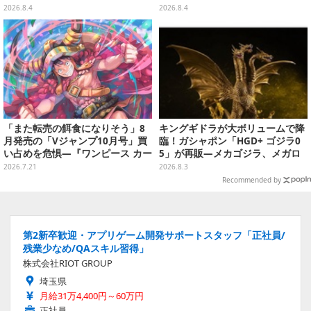
開！“味自慢”のエプロンはポケッ
フルチャーム全10種が8月31日発
2026.8.4
2026.8.4
ト付き
売
「また転売の餌食になりそう」8
キングギドラが大ボリュームで降
月発売の「Vジャンプ10月号」買
臨！ガシャポン「HGD+ ゴジラ0
い占めを危惧―『ワンピース カー
5」が再販―メカゴジラ、メガロ
ド』付録中止もやまぬ不安
なども揃った全4種
2026.7.21
2026.8.3
Recommended by
第2新卒歓迎・アプリゲーム開発サポートスタッフ「正社員/
残業少なめ/QAスキル習得」
株式会社RIOT GROUP
埼玉県
月給31万4,400円～60万円
正社員