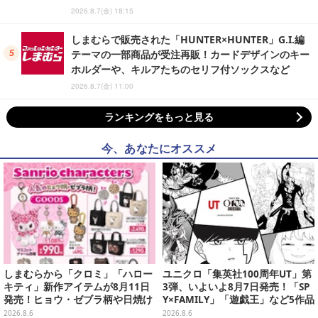
2026.8.7(金) 18:15
しまむらで販売された「HUNTER×HUNTER」G.I.編
テーマの一部商品が受注再販！カードデザインのキー
ホルダーや、キルアたちのセリフ付ソックスなど
2026.8.7(金) 11:00
ランキングをもっと見る
今、あなたにオススメ
しまむらから「クロミ」「ハロー
ユニクロ「集英社100周年UT」第
キティ」新作アイテムが8月11日
3弾、いよいよ8月7日発売！「SP
発売！ヒョウ・ゼブラ柄や日焼け
Y×FAMILY」「遊戯王」など5作品
デザインの可愛い雑貨・アパレル
をデザイン
2026.8.6
2026.8.6