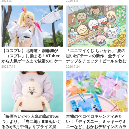
メ入り入浴剤から飛び出す
ールな和柄や可愛らしいお寿司な
2026.8.4
2026.8.5
ど全4種
【コスプレ】北海道・洞爺湖が
「エニマイくじ ちいかわ」“夏の
「コスプレ」に染まる！VTuber
思い出”テーマの新作、全ライン
から人気ゲームまで抜群のロケー
ナップをチェック！ビールを飲む
ションも必見な美女レイヤー10選
「くりまんじゅう」ぬいぐるみな
2026.7.11
2026.7.24
【写真45枚】
ど
「映画ちいかわ 人魚の島のひみ
本物のペロペロキャンディみた
つ」より、「島二郎」BIGぬいぐ
い！「ディズニー」ミッキーやミ
るみが8月中旬よりプライズ展
ニーなど、おかおデザインのカラ