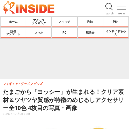
search
menu
アクセス
ホーム
スイッチ
PS5
PS4
ランキング
読者
インサイドちゃ
スマホ
PC
配信者
アンケート
ん
フィギュア・グッズ
グッズ
たまごから「ヨッシー」が生まれる！クリア素
材＆ツヤツヤ質感が特徴のめじるしアクセサリ
ー全10色 4枚目の写真・画像
2026.5.17 Sun 0:30