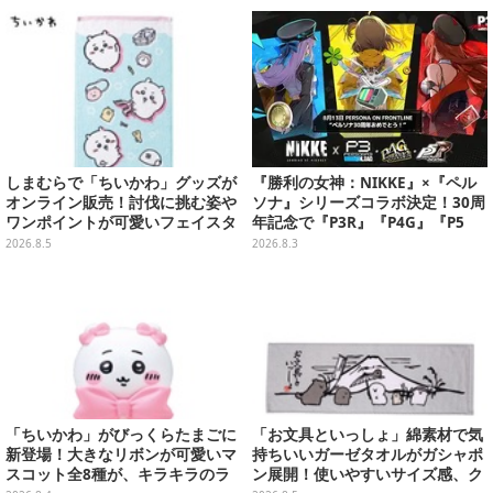
など多数
しまむらで「ちいかわ」グッズが
『勝利の女神：NIKKE』×『ペル
オンライン販売！討伐に挑む姿や
ソナ』シリーズコラボ決定！30周
ワンポイントが可愛いフェイスタ
年記念で『P3R』『P4G』『P5
オル、バスマットなど全14種
R』の3作品参戦
2026.8.5
2026.8.3
「ちいかわ」がびっくらたまごに
「お文具といっしょ」綿素材で気
新登場！大きなリボンが可愛いマ
持ちいいガーゼタオルがガシャポ
スコット全8種が、キラキラのラ
ン展開！使いやすいサイズ感、ク