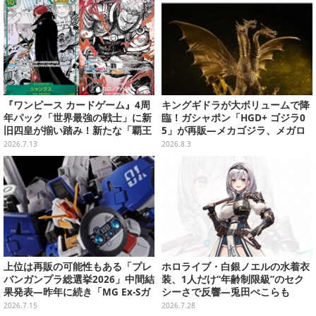
『ワンピース カードゲーム』4周
キングギドラが大ボリュームで降
年パック「世界最強の戦士」に新
臨！ガシャポン「HGD+ ゴジラ0
旧四皇が揃い踏み！新たな「覇王
5」が再販―メカゴジラ、メガロ
色SP」のゾロ、ヤマトなど28枚も
なども揃った全4種
2026.7.13
2026.8.3
の新カード一挙公開
上位は再販の可能性もある「プレ
ホロライブ・白銀ノエルの水着衣
バンガンプラ総選挙2026」中間結
装、1人だけ“年齢制限級”のセク
果発表―昨年に続き「MG Ex-Sガ
シーさで反響―兎田ぺこらも
ンダム/Sガンダム」が強い！TOP
「こ、こんなことが許されていい
2026.7.15
2026.7.28