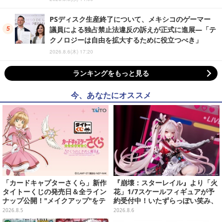
PSディスク生産終了について、メキシコのゲーマー
議員による独占禁止法違反の訴えが正式に進展―「テ
クノロジーは自由を拡大するために役立つべき」
2026.8.6(木) 17:20
ランキングをもっと見る
今、あなたにオススメ
「カードキャプターさくら」新作
『崩壊：スターレイル』より「火
タイトーくじの発売日＆全ライン
花」1/7スケールフィギュアが予
ナップ公開！"メイクアップ"をテ
約受付中！いたずらっぽい笑み、
ーマに、日常でも使いたくなるア
シルクハット型のステージが華や
2026.8.5
2026.8.6
イテムがズラリ
かさを演出