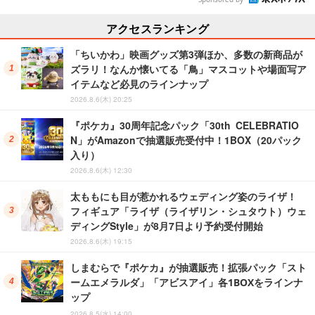
アクセスランキング
「ちいかわ」映画グッズ第3弾ほか、多数の新商品が
ズラリ！なんか懐いてる「鳥」マスコットや場面写ア
イテムなど必見のラインナップ
2026.8.6(木) 20:25
『ポケカ』30周年記念パック「30th CELEBRATIO
N」がAmazonで抽選販売受付中！1BOX（20パック
入り）
2026.8.6(木) 12:30
太ももにも目が惹かれるウェディング姿のライザ！
フィギュア「ライザ（ライザリン・シュタウト）ウェ
ディングStyle」が8月7日より予約受付開始
2026.8.6(木) 19:15
しまむらで『ポケカ』が抽選販売！拡張パック「スト
ームエメラルダ」「アビスアイ」各1BOXをラインナ
ップ
2026.8.5(水) 14:00