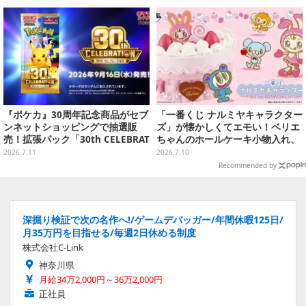
『ポケカ』30周年記念商品がセブ
「一番くじ ナルミヤキャラクター
ンネットショッピングで抽選販
ズ」が懐かしくてエモい！ベリエ
売！拡張パック「30th CELEBRAT
ちゃんのホールケーキ小物入れ、
ION」と「エーフィ・ブラッキー
ナカムラくんのマスコットなど全
2026.7.11
2026.7.10
セット」が対象
ラインナップ公開
Recommended by
深掘り検証で次の名作へ!/ゲームデバッガー/年間休暇125日/
月35万円を目指せる/毎週2日休める制度
株式会社C-Link
神奈川県
月給34万2,000円～36万2,000円
正社員