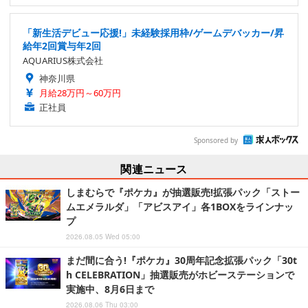
「新生活デビュー応援!」未経験採用枠/ゲームデバッカー/昇
給年2回賞与年2回
AQUARIUS株式会社
神奈川県
月給28万円～60万円
正社員
Sponsored by
関連ニュース
しまむらで『ポケカ』が抽選販売!拡張パック「ストー
ムエメラルダ」「アビスアイ」各1BOXをラインナッ
プ
2026.08.05 Wed 05:00
まだ間に合う!『ポケカ』30周年記念拡張パック「30t
h CELEBRATION」抽選販売がホビーステーションで
実施中、8月6日まで
2026.08.06 Thu 03:00