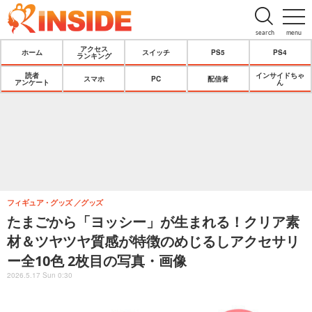
search
menu
アクセス
ホーム
スイッチ
PS5
PS4
ランキング
読者
インサイドちゃ
スマホ
PC
配信者
アンケート
ん
フィギュア・グッズ
グッズ
たまごから「ヨッシー」が生まれる！クリア素
材＆ツヤツヤ質感が特徴のめじるしアクセサリ
ー全10色 2枚目の写真・画像
2026.5.17 Sun 0:30