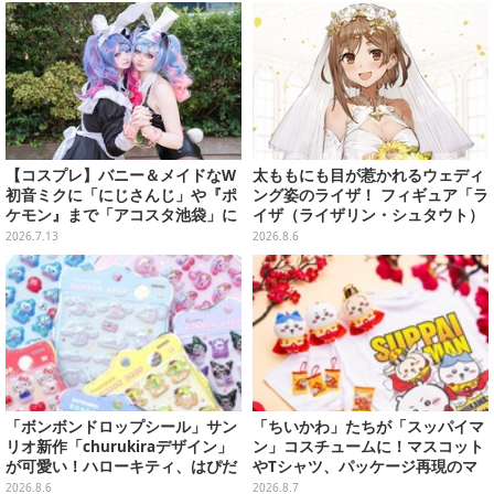
20も注目
のか？」と興奮隠せず
【コスプレ】バニー＆メイドなW
太ももにも目が惹かれるウェディ
初音ミクに「にじさんじ」や『ポ
ング姿のライザ！ フィギュア「ラ
ケモン』まで「アコスタ池袋」に
イザ（ライザリン・シュタウト）
集った美麗レイヤー13選【写真60
ウェディングStyle」が8月7日よ
2026.7.13
2026.8.6
枚】
り予約受付開始
「ボンボンドロップシール」サン
「ちいかわ」たちが「スッパイマ
リオ新作「churukiraデザイン」
ン」コスチュームに！マスコット
が可愛い！ハローキティ、はぴだ
やTシャツ、パッケージ再現のマ
んぶいなど全8種類が順次展開
グネットなど全5アイテム
2026.8.6
2026.8.7