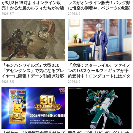
が8月8日15時よりオンライン販
ッズがオンライン販売！バッグ類
売！かるた風のルフィたちがお洒
に悟空の胴着や、ベジータの戦闘
落なバッグや、チョッパーが可愛
服を大胆デザイン
2026.8.7
2026.8.7
いサンダルも
『モンハンワイルズ』大型DLC
『崩壊：スターレイル』ファイノ
「アセンダンス」で気になるプレ
ンの1/8スケールフィギュアが予
イヤーに朗報！データ引継ぎ対応
約受付中！ロングコートにはメタ
の「序盤体験版」が本日8月5日配
リック塗装を施し、高級感を演出
2026.8.5
2026.8.7
信