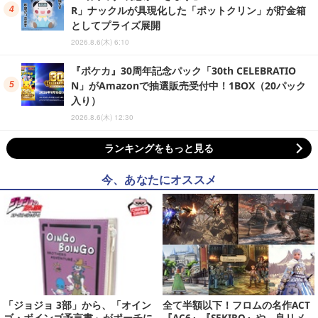
R」ナックルが具現化した「ポットクリン」が貯金箱
としてプライズ展開
2026.8.6(木) 6:10
『ポケカ』30周年記念パック「30th CELEBRATIO
N」がAmazonで抽選販売受付中！1BOX（20パック
入り）
2026.8.6(木) 12:30
ランキングをもっと見る
今、あなたにオススメ
「ジョジョ 3部」から、「オイン
全て半額以下！フロムの名作ACT
ゴ・ボインゴ予言書」がポーチに
『AC6』『SEKIRO』や、良リメ