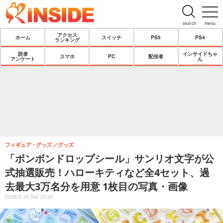
search
menu
アクセス
ホーム
スイッチ
PS5
PS4
ランキング
読者
インサイドちゃ
スマホ
PC
配信者
アンケート
ん
フィギュア・グッズ
グッズ
「ボンボンドロップシール」サンリオ文字が公
式抽選販売！ハローキティなど全4セット、過
去最大3万名分を用意 1枚目の写真・画像
2026.5.16 Sat 12:20