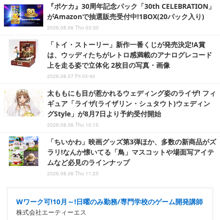
『ポケカ』30周年記念パック「30th CELEBRATION」
がAmazonで抽選販売受付中!1BOX(20パック入り)
2026.08.06 Thu 03:30
「トイ・ストーリー」新作一番くじが発売決定!A賞
は、ウッディたちがレトロ感満載のアナログレコード
上を走る姿で立体化 2枚目の写真・画像
2026.08.07 Fri 03:40
太ももにも目が惹かれるウェディング姿のライザ! フィ
ギュア「ライザ(ライザリン・シュタウト)ウェディン
グStyle」が8月7日より予約受付開始
2026.08.06 Thu 10:15
「ちいかわ」映画グッズ第3弾ほか、多数の新商品がズ
ラリ!なんか懐いてる「鳥」マスコットや場面写アイテ
ムなど必見のラインナップ
2026.08.06 Thu 11:25
Wワーク可!10月～!日曜のみ勤務/専門学校のゲーム開発講師
株式会社エーティーエス