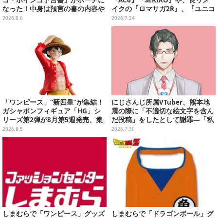
なった！中身は預言の書の内容や
イクの『ロマサガ2R』、『ユニコ
アニメ総柄デザインをプリント
ーンオーバーロード』と『SO6』
2026.8.6
2026.7.24
もお手頃価格に【PS Storeのお薦
めセール】
「ワンピース」“新四皇”が集結！
にじさんじ所属VTuber、熊本地
ガシャポンフィギュア「HG」シ
震の際に「不適切な絵文字を含ん
リーズ第2弾が8月第5週発売、集
だ投稿」をしたとして謝罪―「私
めて並べたくなるクオリティ
の認識と確認が至らず…」
2026.8.5
2026.7.30
しまむらで「ワンピース」グッズ
しまむらで「ドラゴンボール」グ