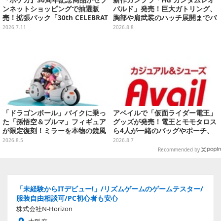
『ポケカ』30周年記念商品がセブ
新作ガンプラ「HG ガンダムレオ
ンネットショッピングで抽選販
パルド」発売！巨大ガトリング、
売！拡張パック「30th CELEBRAT
胸部や肩武装のハッチ展開までバ
ION」と「エーフィ・ブラッキー
ッチリ
2026.7.11
2026.8.8
セット」が対象
「ドラゴンボール」バイクに乗っ
アベイルで「仮面ライダー電王」
た「孫悟空＆ブルマ」フィギュア
グッズが発売！電王とモモタロス
が限定復刻！ミラーを本物の鏡風
ら4人が一緒のバッグやポーチ、
や、ブルマの目元が映りこむ描写
収納ボックスも
2026.8.5
2026.8.7
にできるステッカーを収録
Recommended by
「未経験からITデビュー!」/リズムゲームのゲームテスター/
服装自由相談可/PC初心者も安心
株式会社N-Horizon