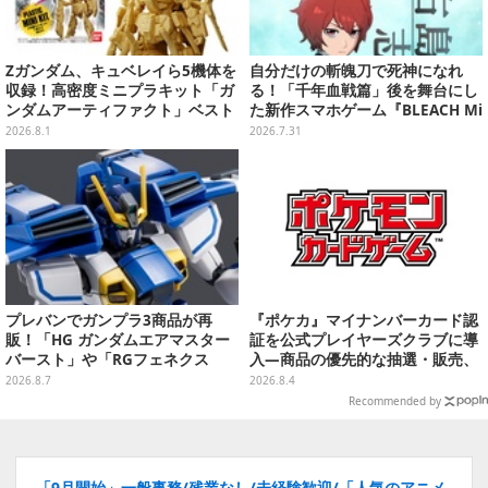
Zガンダム、キュベレイら5機体を
自分だけの斬魄刀で死神になれ
収録！高密度ミニプラキット「ガ
る！「千年血戦篇」後を舞台にし
ンダムアーティファクト」ベスト
た新作スマホゲーム『BLEACH Mi
セレクションが10月発売
rrors High』クローズドβテスト
2026.8.1
2026.7.31
レポート
プレバンでガンプラ3商品が再
『ポケカ』マイナンバーカード認
販！「HG ガンダムエアマスター
証を公式プレイヤーズクラブに導
バースト」や「RGフェネクス
入―商品の優先的な抽選・販売、
（ナラティブVer.）」も
公式大会への参加申し込みに活用
2026.8.7
2026.8.4
Recommended by
「9月開始」一般事務/残業なし/未経験歓迎/「人気のアニメ