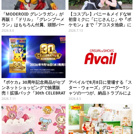
「MODEROID グレンラガン」が
【コスプレ】バニー＆メイドなW
再販！「ドリル」「グレンブーメ
初音ミクに「にじさんじ」や『ポ
ラン」はもちろん付属、頭部パー
ケモン』まで「アコスタ池袋」に
ツを組み替えると「ラガン」も再
集った美麗レイヤー13選【写真60
2026.8.6
2026.7.13
現可能
枚】
『ポケカ』30周年記念商品がセブ
アベイルで8月8日に登場する「ス
ンネットショッピングで抽選販
ター・ウォーズ」グローグーTシ
売！拡張パック「30th CELEBRAT
ャツの一つが、納品トラブルによ
ION」と「エーフィ・ブラッキー
り販売日変更へ
2026.7.11
2026.8.5
セット」が対象