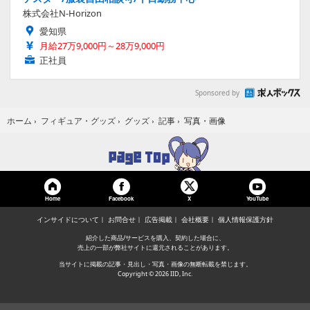
株式会社N-Horizon
愛知県
月給27万9,000円～28万9,000円
正社員
Sponsored by
写真・画像
ホーム
›
フィギュア・グッズ
›
グッズ
›
記事
›
Home
Facebook
YouTube
X
インサイドについて
お問合せ
広告掲載
会社概要
個人情報保護方針
紹介した商品/サービスを購入、契約した場合に、
売上の一部が弊社サイトに還元されることがあります。
当サイトに掲載の記事・見出し・写真・画像の無断転載を禁じます。
Copyright © 2026 IID, Inc.