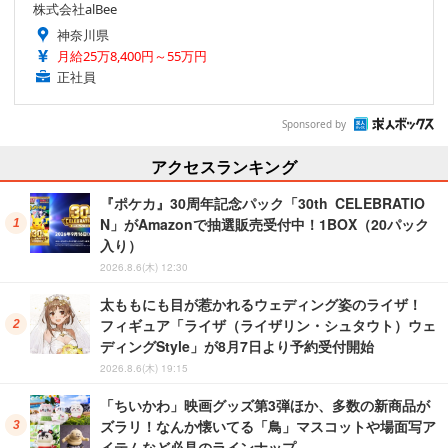
株式会社alBee
神奈川県
月給25万8,400円～55万円
正社員
Sponsored by
アクセスランキング
『ポケカ』30周年記念パック「30th CELEBRATIO
N」がAmazonで抽選販売受付中！1BOX（20パック
入り）
2026.8.6(木) 12:30
太ももにも目が惹かれるウェディング姿のライザ！
フィギュア「ライザ（ライザリン・シュタウト）ウェ
ディングStyle」が8月7日より予約受付開始
2026.8.6(木) 19:15
「ちいかわ」映画グッズ第3弾ほか、多数の新商品が
ズラリ！なんか懐いてる「鳥」マスコットや場面写ア
イテムなど必見のラインナップ