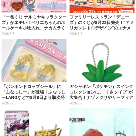
「一番くじ ナルミヤキャラクター
ファミリーレストラン「デニー
ズ」がエモい！ベリエちゃんのホ
ズ」のくじが8月22日発売！“アメ
ールケーキ小物入れ、ナカムラく
リカンレトロデザイン”のエナメ
んのマスコットなどがズラリ
ルバッグやTシャツなど、日常使
2026.8.7
2026.8.4
いできるグッズを用意
「ボンボンドロップシール」に
ガシャポン『ポケモン』スイング
「ふなっしー」が登場！ふなっし
コレクションに、“くさタイプ”が
ーLANDなどで8月8日より順次発
大集合！ナゾノクサやリーフィア
売
など全5種が仲間入り
2026.8.6
2026.8.6