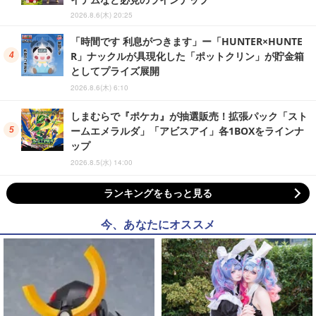
2026.8.6(木) 20:25
「時間です 利息がつきます」ー「HUNTER×HUNTE
R」ナックルが具現化した「ポットクリン」が貯金箱
としてプライズ展開
2026.8.6(木) 6:10
しまむらで『ポケカ』が抽選販売！拡張パック「スト
ームエメラルダ」「アビスアイ」各1BOXをラインナ
ップ
2026.8.5(水) 14:00
ランキングをもっと見る
今、あなたにオススメ