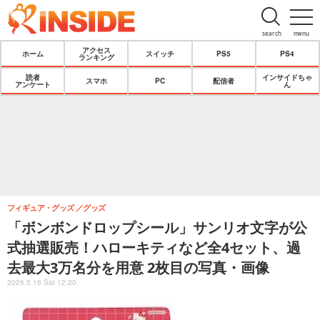
search
menu
アクセス
ホーム
スイッチ
PS5
PS4
ランキング
読者
インサイドちゃ
スマホ
PC
配信者
アンケート
ん
フィギュア・グッズ
グッズ
「ボンボンドロップシール」サンリオ文字が公
式抽選販売！ハローキティなど全4セット、過
去最大3万名分を用意 2枚目の写真・画像
2026.5.16 Sat 12:20