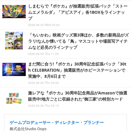
しまむらで『ポケカ』が抽選販売!拡張パック「ストー
ムエメラルダ」「アビスアイ」各1BOXをラインナッ
プ
2026.08.05 Wed 05:00
「ちいかわ」映画グッズ第3弾ほか、多数の新商品がズ
ラリ!なんか懐いてる「鳥」マスコットや場面写アイテ
ムなど必見のラインナップ
2026.08.06 Thu 11:25
まだ間に合う!『ポケカ』30周年記念拡張パック「30t
h CELEBRATION」抽選販売がホビーステーションで
実施中、8月6日まで
2026.08.06 Thu 03:00
激レアな『ポケカ』30周年記念商品がAmazonで抽選
販売中!地方ごとに収録された“御三家”の特別カード
2026.08.06 Thu 05:15
ゲームプロデューサー・ディレクター・プランナー
株式会社Studio Oops