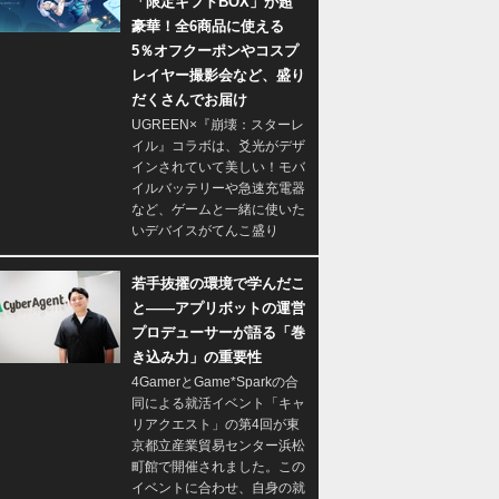
「限定ギフトBOX」が超
豪華！全6商品に使える
5％オフクーポンやコスプ
レイヤー撮影会など、盛り
だくさんでお届け
UGREEN×『崩壊：スターレ
イル』コラボは、爻光がデザ
インされていて美しい！モバ
イルバッテリーや急速充電器
など、ゲームと一緒に使いた
いデバイスがてんこ盛り
若手抜擢の環境で学んだこ
と――アプリボットの運営
プロデューサーが語る「巻
き込み力」の重要性
4GamerとGame*Sparkの合
同による就活イベント「キャ
リアクエスト」の第4回が東
京都立産業貿易センター浜松
町館で開催されました。この
イベントに合わせ、自身の就