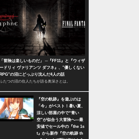
「冒険は楽しいものだ」 ─『FF11』と『ウィザ
ードリィ ヴァリアンツ ダフネ』、"優しくない
RPG"の沼にどっぷり沈んだ4人の話
ふたつの沼の住人たちが語る奥深さとは。
『空の軌跡』を遊ぶのは
「今」がベスト！暑い夏、
涼しい部屋の中で“青い
空”が似合う大冒険へ―最
安値でセール中の『the 1s
t』から新作『空の軌跡 th