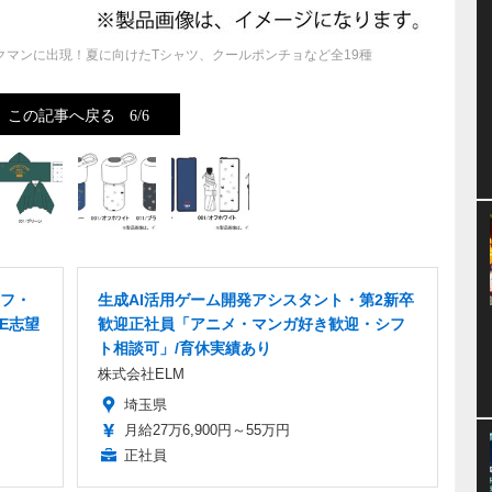
マンに出現！夏に向けたTシャツ、クールポンチョなど全19種
この記事へ戻る
6/6
ッフ・
生成AI活用ゲーム開発アシスタント・第2新卒
E志望
歓迎正社員「アニメ・マンガ好き歓迎・シフ
ト相談可」/育休実績あり
株式会社ELM
埼玉県
月給27万6,900円～55万円
正社員