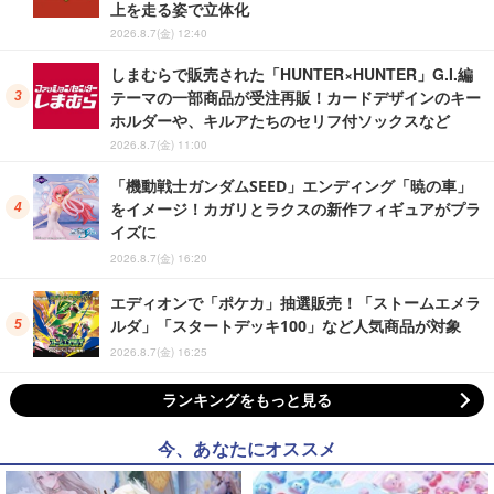
上を走る姿で立体化
2026.8.7(金) 12:40
しまむらで販売された「HUNTER×HUNTER」G.I.編
テーマの一部商品が受注再販！カードデザインのキー
ホルダーや、キルアたちのセリフ付ソックスなど
2026.8.7(金) 11:00
「機動戦士ガンダムSEED」エンディング「暁の車」
をイメージ！カガリとラクスの新作フィギュアがプラ
イズに
2026.8.7(金) 16:20
エディオンで「ポケカ」抽選販売！「ストームエメラ
ルダ」「スタートデッキ100」など人気商品が対象
2026.8.7(金) 16:25
ランキングをもっと見る
今、あなたにオススメ