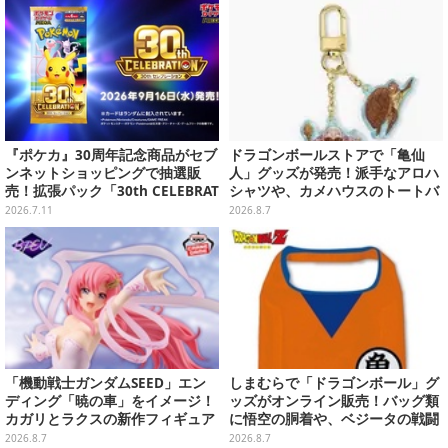
『ポケカ』30周年記念商品がセブ
ドラゴンボールストアで「亀仙
ンネットショッピングで抽選販
人」グッズが発売！派手なアロハ
売！拡張パック「30th CELEBRAT
シャツや、カメハウスのトートバ
ION」と「エーフィ・ブラッキー
ッグなど夏らしいアイテムがズラ
2026.7.11
2026.8.7
セット」が対象
リ
「機動戦士ガンダムSEED」エン
しまむらで「ドラゴンボール」グ
ディング「暁の車」をイメージ！
ッズがオンライン販売！バッグ類
カガリとラクスの新作フィギュア
に悟空の胴着や、ベジータの戦闘
がプライズに
服を大胆デザイン
2026.8.7
2026.8.7