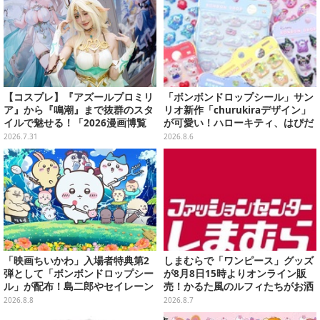
【コスプレ】『アズールプロミリ
「ボンボンドロップシール」サン
ア』から『鳴潮』まで抜群のスタ
リオ新作「churukiraデザイン」
イルで魅せる！「2026漫画博覧
が可愛い！ハローキティ、はぴだ
会」百花繚乱の台湾美女12選【写
んぶいなど全8種類が順次展開
2026.7.31
2026.8.6
真37枚】
「映画ちいかわ」入場者特典第2
しまむらで「ワンピース」グッズ
弾として「ボンボンドロップシー
が8月8日15時よりオンライン販
ル」が配布！島二郎やセイレーン
売！かるた風のルフィたちがお洒
はもちろん、人魚のウロコまで…
落なバッグや、チョッパーが可愛
2026.8.8
2026.8.7
いサンダルも