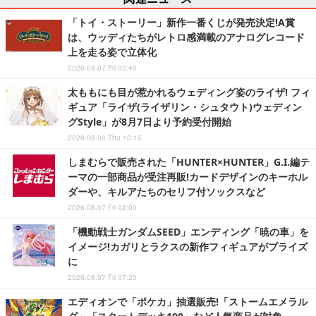
「トイ・ストーリー」新作一番くじが発売決定!A賞
は、ウッディたちがレトロ感満載のアナログレコード
上を走る姿で立体化
2026.08.07 Fri 03:40
太ももにも目が惹かれるウェディング姿のライザ! フィ
ギュア「ライザ(ライザリン・シュタウト)ウェディン
グStyle」が8月7日より予約受付開始
2026.08.06 Thu 10:15
しまむらで販売された「HUNTER×HUNTER」G.I.編テ
ーマの一部商品が受注再販!カードデザインのキーホル
ダーや、キルアたちのセリフ付ソックスなど
2026.08.07 Fri 02:00
「機動戦士ガンダムSEED」エンディング「暁の車」を
イメージ!カガリとラクスの新作フィギュアがプライズ
に
2026.08.07 Fri 07:20
エディオンで「ポケカ」抽選販売!「ストームエメラル