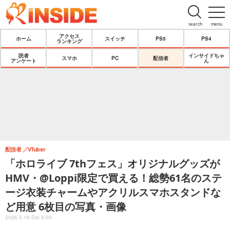
search
menu
アクセス
ホーム
スイッチ
PS5
PS4
ランキング
読者
インサイドちゃ
スマホ
PC
配信者
アンケート
ん
配信者
VTuber
「ホロライブ 7thフェス」オリジナルグッズが
HMV・@Loppi限定で買える！総勢61名のステ
ージ衣装チャームやアクリルスマホスタンドな
ど用意 6枚目の写真・画像
2026.5.16 Sat 9:00