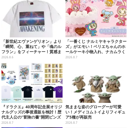
「新世紀エヴァンゲリオン」より
「一番くじ ナルミヤキャラクター
「瞬間、心、重ねて」や「魂のル
ズ」がエモい！ベリエちゃんのホ
フラン」をフィーチャー！質感ま
ールケーキ小物入れ、ナカムラく
でこだわった高級Tシャツが8月7
んのマスコットなどがズラリ
2026.8.6
2026.8.7
日発売
『ドラクエ』40周年記念展オリジ
気ままな姿のグローグーが可愛
ナルグッズの事後通販を検討！歴
い！メディコムトイよりフィギュ
代主人公の“冒険の書”開閉ピンズ
ア5種が再販売
をはじめ、ユニークなＴシャツや
2026.8.7
2026.8.7
雑貨など